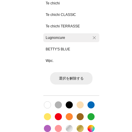
Te chichi
Te chichi CLASSIC
Te chichi TERRASSE
Lugnoncure
BETTY'S BLUE
Wpc.
選択を解除する