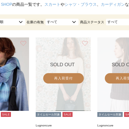
 SHOP
の商品一覧です。
スカート
や
シャツ・ブラウス
、
カーディガン
な
順
すべて
すべて
在庫の有無
商品ステータス
お気に入り
お気に入り
SOLD OUT
SOLD 
再入荷受付
再入荷
SALE
タイムセール対象
SALE
タイムセール対象
S
Lugnoncure
Lugnoncure