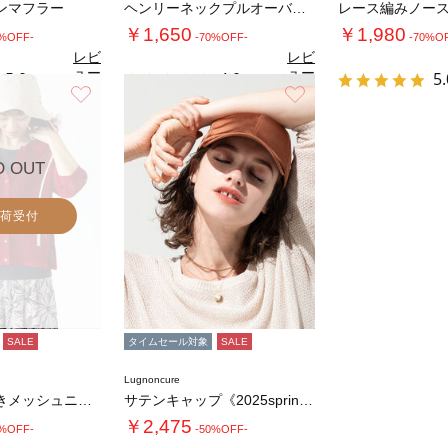
ンマフラー
ヘンリーネックプルオーバーニット《2025a…
￥1,650
￥1,980
0%OFF-
-70%OFF-
-70%O
レビ
レビ
ュー
ュー
5.0
4.0
5.
（1）
（1）
を見
を見
お気に入り
お気に入り
る
る
D OUT
荷受付
SALE
タイムセール対象
SALE
Lugnoncure
麻タッチ衿付きメッシュニットカーディガン
サテンキャップ《2025spring cat…
￥2,475
0%OFF-
-50%OFF-