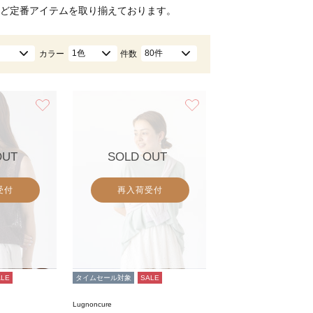
ど定番アイテムを取り揃えております。
1色
80件
カラー
件数
お気に入り
お気に入り
OUT
SOLD OUT
受付
再入荷受付
ALE
タイムセール対象
SALE
Lugnoncure