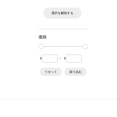
選択を解除する
価格
¥
~
¥
リセット
絞り込む