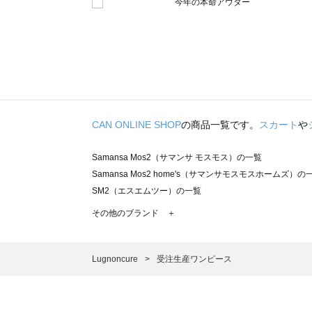
CAN ONLINE SHOP
の商品一覧です。
スカート
や
Samansa Mos2（サマンサ モスモス）の一覧
Samansa Mos2 home's（サマンサモスモスホームズ）の
SM2（エスエムツー）の一覧
TSUHARU by Samansa Mos2（ツハルバイサマンサモ
その他のブランド ＋
sm2rhythm（サマンサモスモス リズム）の一覧
Samansa Mos2 blue（サマンサモスモス ブルー）の一覧
Samansa Mos2 Lagom（サマンサモスモス ラーゴム）の
Lugnoncure
受注生産ワンピース
ehka sopo（エヘカソポ）の一覧
sō4ū（ソウフォーユー）の一覧
Te chichi（テチチ）の一覧