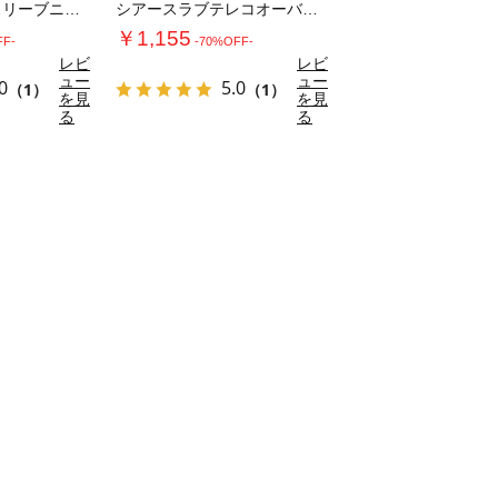
レース編みノースリーブニット
シアースラブテレコオーバートップス
￥1,155
FF-
-70%OFF-
レビ
レビ
ュー
ュー
0
5.0
（1）
（1）
を見
を見
る
る