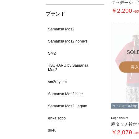
グラデーショ
￥2,200
-6
ブランド
Samansa Mos2
Samansa Mos2 home's
SOL
SM2
TSUHARU by Samansa
再入
Mos2
sm2rhythm
Samansa Mos2 blue
Samansa Mos2 Lagom
タイムセール対象
ehka sopo
Lugnoncure
sō4ū
￥2,079
-7