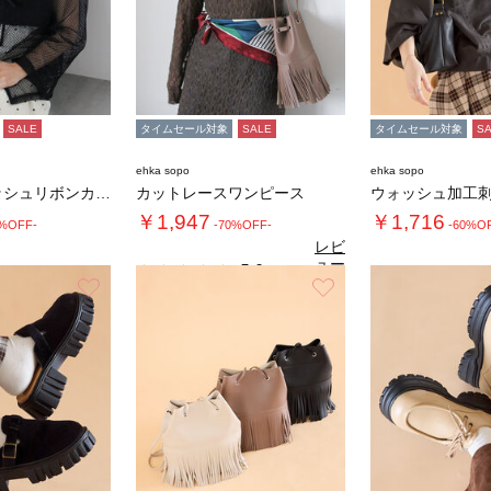
SALE
タイムセール対象
SALE
タイムセール対象
S
ehka sopo
ehka sopo
前後2WAYメッシュリボンカーディガン
カットレースワンピース
ウォッシュ加工
￥1,947
￥1,716
0%OFF-
-70%OFF-
-60%O
レビ
ュー
5.0
（2）
を見
お気に入り
お気に入り
る