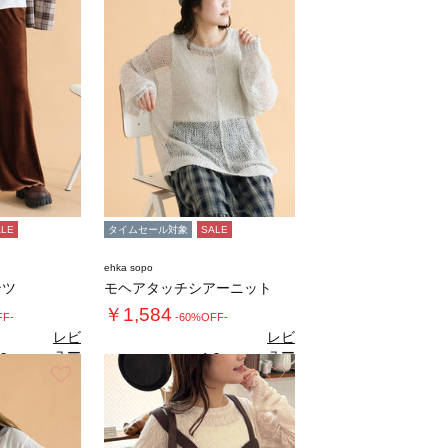
ALE
タイムセール対象
SALE
ehka sopo
ンツ
モヘアタッチシアーニット
￥1,584
FF-
-60%OFF-
レビ
レビ
ュー
ュー
6
4.0
（5）
（1）
を見
を見
お気に入り
お気に入り
る
る