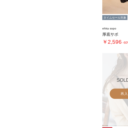
タイムセール対象
ehka sopo
厚底サボ
￥2,596
-6
SOL
再入