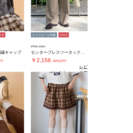
ALE
タイムセール対象
SALE
ehka sopo
刺繍キャップ
センタープレスツータックスラックス
￥2,156
FF-
-60%OFF-
レビ
ュー
5.0
（1）
を見
お気に入り
お気に入り
る