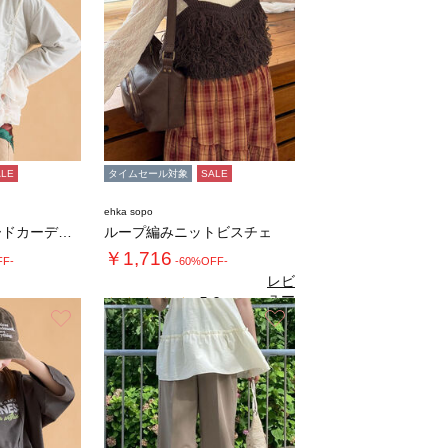
ALE
タイムセール対象
SALE
ehka sopo
チュールレイヤードカーディガン
ループ編みニットビスチェ
￥1,716
FF-
-60%OFF-
レビ
ュー
5.0
（2）
を見
お気に入り
お気に入り
る