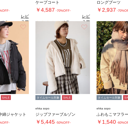
ケープコート
ロングブーツ
￥4,587
￥2,937
0%OFF-
-70%OFF-
-70%O
レビ
レビ
ュー
ュー
4.8
4.7
（6）
（3）
を見
を見
お気に入り
お気に入り
る
る
SALE
タイムセール対象
SALE
タイムセール対象
S
ehka sopo
ehka sopo
中綿ジャケット
ジップファーブルゾン
￥5,445
￥1,540
0%OFF-
-50%OFF-
-60%O