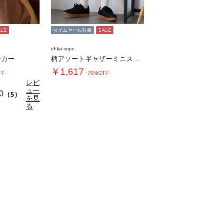
ALE
タイムセール対象
SALE
ehka sopo
ーカー
柄アソートギャザーミニスカート
￥1,617
FF-
-70%OFF-
レビ
ュー
0
（5）
を見
る