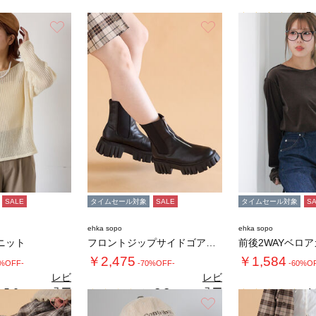
5.
お気に入り
お気に入り
SALE
タイムセール対象
SALE
タイムセール対象
S
ehka sopo
ehka sopo
ニット
フロントジップサイドゴアブーツ
前後2WAYベロ
￥2,475
￥1,584
0%OFF-
-70%OFF-
-60%O
レビ
レビ
ュー
ュー
5.0
3.3
4.
（1）
（3）
を見
を見
お気に入り
お気に入り
る
る