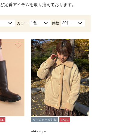
ど定番アイテムを取り揃えております。
1色
80件
カラー
件数
お気に入り
お気に入り
ALE
タイムセール対象
SALE
ehka sopo