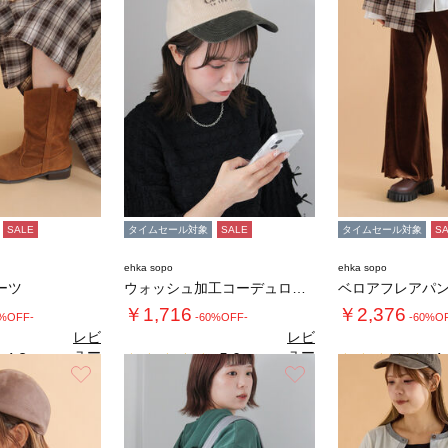
SALE
タイムセール対象
SALE
タイムセール対象
S
ehka sopo
ehka sopo
ーツ
ウォッシュ加工コーデュロイキャップ
ベロアフレアパ
￥1,716
￥2,376
0%OFF-
-60%OFF-
-60%O
レビ
レビ
ュー
ュー
4.8
5.0
4.
（6）
（1）
を見
を見
お気に入り
お気に入り
る
る