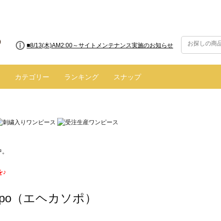
■8/13(木)AM2:00～サイトメンテナンス実施のお知らせ
■【お知らせ】ヤマト運輸の配送遅延・停止について
カテゴリー
ランキング
スナップ
中。
を♪
 sopo（エヘカソポ）