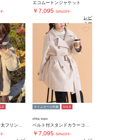
エコムートンジャケット
￥7,095
FF-
-50%OFF-
レビ
ュー
4.6
（9）
を見
お気に入り
お気に入り
る
ALE
タイムセール対象
SALE
ehka sopo
ふわもこマフラー太フリンジシャンブレー無地
ベルト付スタンドカラーコート
￥7,095
FF-
-50%OFF-