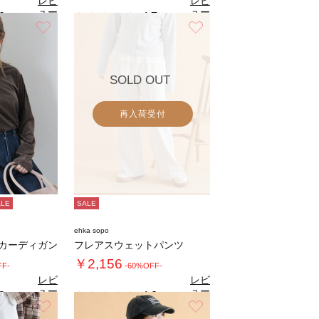
レビ
レビ
ュー
ュー
0
4.7
（1）
（3）
を見
を見
お気に入り
お気に入り
る
る
SOLD OUT
再入荷受付
ALE
SALE
ehka sopo
アカーディガン
フレアスウェットパンツ
￥2,156
FF-
-60%OFF-
レビ
レビ
ュー
ュー
3
4.8
（4）
（4）
を見
を見
お気に入り
お気に入り
る
る