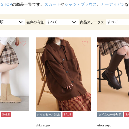
 SHOP
の商品一覧です。
スカート
や
シャツ・ブラウス
、
カーディガン
な
順
すべて
すべて
在庫の有無
商品ステータス
お気に入り
お気に入り
SALE
タイムセール対象
SALE
タイムセール対象
S
ehka sopo
ehka sopo