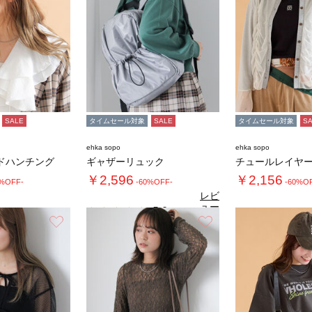
SALE
タイムセール対象
SALE
タイムセール対象
S
ehka sopo
ehka sopo
ドハンチング
ギャザーリュック
￥2,596
￥2,156
0%OFF-
-60%OFF-
-60%O
レビ
ュー
5.0
（2）
を見
お気に入り
お気に入り
る