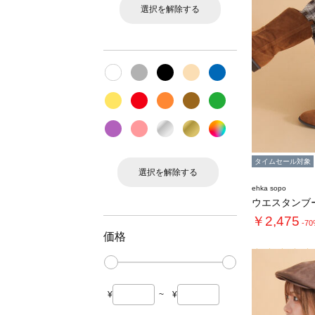
選択を解除する
タイムセール対象
選択を解除する
ehka sopo
ウエスタンブ
￥2,475
-7
価格
¥
~
¥