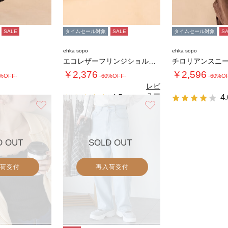
SALE
タイムセール対象
SALE
タイムセール対象
S
ehka sopo
ehka sopo
エコレザーフリンジショルダーバッグ
チロリアンスニ
￥2,376
￥2,596
0%OFF-
-60%OFF-
-60%O
レビ
ュー
4.5
4.
（2）
を見
お気に入り
お気に入り
る
D OUT
SOLD OUT
荷受付
再入荷受付