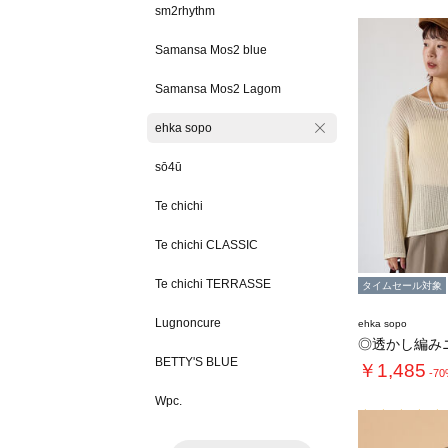
sm2rhythm
Samansa Mos2 blue
Samansa Mos2 Lagom
ehka sopo
sō4ū
Te chichi
Te chichi CLASSIC
Te chichi TERRASSE
タイムセール対象
Lugnoncure
ehka sopo
◎透かし編み
BETTY'S BLUE
￥1,485
-7
Wpc.