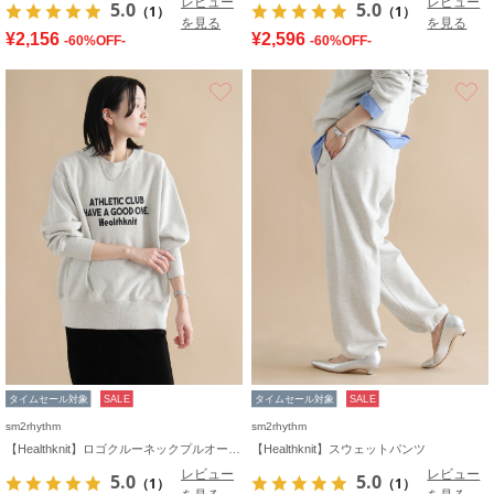
レビュー
レビュー
5.0
5.0
（1）
（1）
を見る
を見る
¥2,156
¥2,596
-60%OFF-
-60%OFF-
お気に入り
タイムセール対象
SALE
タイムセール対象
SALE
sm2rhythm
sm2rhythm
【Healthknit】ロゴクルーネックプルオーバー
【Healthknit】スウェットパンツ
レビュー
レビュー
5.0
5.0
（1）
（1）