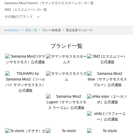
Samansa Mos2 home's（サマンサモスモスホームズ）の一覧
SM2（エスエムツー）の一覧
TSUHARU by Samansa Mos2（ツハルバイサマンサモスモス）の一覧
その他のブランド ＋
sm2rhythm（サマンサモスモス リズム）の一覧
Samansa Mos2 blue（サマンサモスモス ブルー）の一覧
sm2rhythm
商品一覧
グレー/灰色系
受注生産ワンピース
Samansa Mos2 Lagom（サマンサモスモス ラーゴム）の一覧
ehka sopo（エヘカソポ）の一覧
ブランド一覧
sō4ū（ソウフォーユー）の一覧
Te chichi（テチチ）の一覧
Te chichi CLASSIC（テチチ クラシック）の一覧
Te chichi TERRASSE（テチチ テラス）の一覧
Lugnoncure（ルノンキュール）の一覧
BETTY'S BLUE（べティーズブルー）の一覧
Wpc.（ワールドパーティー）の一覧