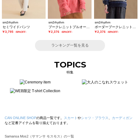
sm2rhythm
sm2rhythm
sm2rhythm
セミワイドパンツ
ブークレニットプルオーバー
ボーダーブークレニットプルオーバー
￥3,795
￥2,376
￥2,376
-50%OFF-
-60%OFF-
-60%OFF-
ランキング一覧を見る
TOPICS
特集
CAN ONLINE SHOP
の商品一覧です。
スカート
や
シャツ・ブラウス
、
カーディガン
など定番アイテムを取り揃えております。
Samansa Mos2（サマンサ モスモス）の一覧