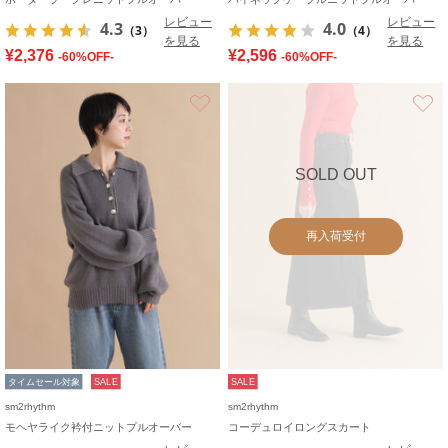
レビュー
レビュー
4.3
4.0
（3）
（4）
を見る
を見る
¥2,376
¥2,596
-60%OFF-
-60%OFF-
お気に入り
SOLD OUT
再入荷受付
タイムセール対象
SALE
SALE
sm2rhythm
sm2rhythm
モヘヤライク衿付ニットプルオーバー
コーデュロイロングスカート