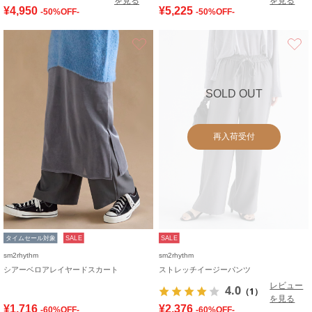
を見る
を見る
¥4,950
¥5,225
-50%OFF-
-50%OFF-
お気に入り
SOLD OUT
再入荷受付
タイムセール対象
SALE
SALE
sm2rhythm
sm2rhythm
シアーベロアレイヤードスカート
ストレッチイージーパンツ
レビュー
4.0
（1）
を見る
¥1,716
¥2,376
-60%OFF-
-60%OFF-