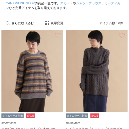
CAN ONLINE SHOP
の商品一覧です。
スカート
や
シャツ・ブラウス
、
カーディガ
ン
など定番アイテムを取り揃えております。
さらに絞り込む
表示変更
アイテム数：
8
件
お気に入り
タイムセール対象
SALE
タイムセール対象
SALE
sm2rhythm
sm2rhythm
ボーダーブークレニットプルオーバー
ハイネックケーブルニットプルオーバー