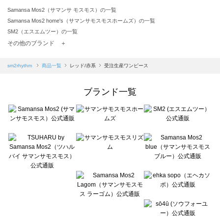
Samansa Mos2（サマンサ モスモス）の一覧
Samansa Mos2 home's（サマンサモスモスホームズ）の一覧
SM2（エスエムツー）の一覧
TSUHARU by Samansa Mos2（ツハルバイサマンサモスモス）の一覧
その他のブランド ＋
sm2rhythm（サマンサモスモス リズム）の一覧
Samansa Mos2 blue（サマンサモスモス ブルー）の一覧
sm2rhythm
商品一覧
レッド/赤系
受注生産ワンピース
Samansa Mos2 Lagom（サマンサモスモス ラーゴム）の一覧
ehka sopo（エヘカソポ）の一覧
ブランド一覧
sō4ū（ソウフォーユー）の一覧
Te chichi（テチチ）の一覧
Te chichi CLASSIC（テチチ クラシック）の一覧
Te chichi TERRASSE（テチチ テラス）の一覧
Lugnoncure（ルノンキュール）の一覧
BETTY'S BLUE（べティーズブルー）の一覧
Wpc.（ワールドパーティー）の一覧