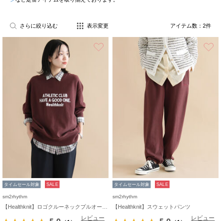
さらに絞り込む
表示変更
アイテム数：
2
件
お気に入り
タイムセール対象
SALE
タイムセール対象
SALE
sm2rhythm
sm2rhythm
【Healthknit】ロゴクルーネックプルオーバー
【Healthknit】スウェットパンツ
レビュー
レビュー