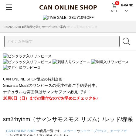
0
BRAND
カート
2026/08/04 ■8/13(木)AM2:00～サイトメンテナンス実施のお知らせ
2026/03/18 ■店舗受け取りサービスのご案内
CAN ONLINE SHOP限定の特別企画！
Smansa Mos2のワンピースの受注生産ご予約受付中。
ナチュラルな雰囲気はサマンサファン必見 です！
10月6日（日）までの受付なのでお早めにチェックを♪
sm2rhythm（サマンサモスモス リズム）/レッド/赤系
CAN ONLINE SHOP
の商品一覧です。
スカート
や
シャツ・ブラウス
、
カーディガ
ン
など定番アイテムを取り揃えております。