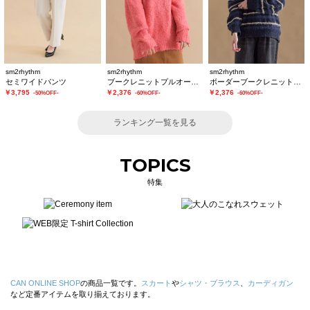
sm2rhythm
sm2rhythm
sm2rhythm
セミワイドパンツ
ブークレニットプルオーバー
ボーダーブークレニットプルオーバー
￥3,795
￥2,376
￥2,376
-50%OFF-
-60%OFF-
-60%OFF-
ランキング一覧を見る
TOPICS
特集
CAN ONLINE SHOP
の商品一覧です。
スカート
や
シャツ・ブラウス
、
カーディガン
など定番アイテムを取り揃えております。