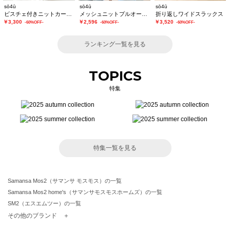
sō4ū
sō4ū
sō4ū
ビスチェ付きニットカーディガン
メッシュニットプルオーバー
折り返しワイドスラックス
￥3,300
￥2,596
￥3,520
-60%OFF-
-60%OFF-
-60%OFF-
ランキング一覧を見る
TOPICS
特集
特集一覧を見る
Samansa Mos2（サマンサ モスモス）の一覧
Samansa Mos2 home's（サマンサモスモスホームズ）の一覧
SM2（エスエムツー）の一覧
TSUHARU by Samansa Mos2（ツハルバイサマンサモスモス）の一覧
その他のブランド ＋
sm2rhythm（サマンサモスモス リズム）の一覧