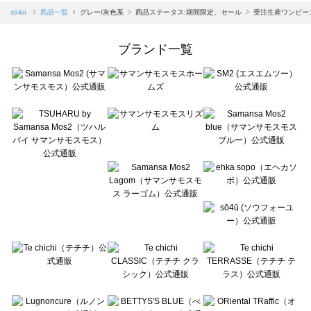
Samansa Mos2 blue（サマンサモスモス ブルー）の一覧
sō4ū
商品一覧
グレー/灰色系
商品ステータス:期間限定、セール
受注生産ワンピー
Samansa Mos2 Lagom（サマンサモスモス ラーゴム）の一覧
ehka sopo（エヘカソポ）の一覧
ブランド一覧
sō4ū（ソウフォーユー）の一覧
Te chichi（テチチ）の一覧
Te chichi CLASSIC（テチチ クラシック）の一覧
Te chichi TERRASSE（テチチ テラス）の一覧
Lugnoncure（ルノンキュール）の一覧
BETTY'S BLUE（べティーズブルー）の一覧
Wpc.（ワールドパーティー）の一覧