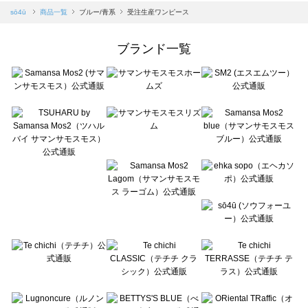
Samansa Mos2 blue（サマンサモスモス ブルー）の一覧
sō4ū
商品一覧
ブルー/青系
受注生産ワンピース
Samansa Mos2 Lagom（サマンサモスモス ラーゴム）の一覧
ehka sopo（エヘカソポ）の一覧
ブランド一覧
sō4ū（ソウフォーユー）の一覧
Te chichi（テチチ）の一覧
Te chichi CLASSIC（テチチ クラシック）の一覧
Te chichi TERRASSE（テチチ テラス）の一覧
Lugnoncure（ルノンキュール）の一覧
BETTY'S BLUE（べティーズブルー）の一覧
Wpc.（ワールドパーティー）の一覧