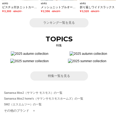
sō4ū
sō4ū
sō4ū
ビスチェ付きニットカーディガン
メッシュニットプルオーバー
折り返しワイドスラックス
￥3,300
￥2,596
￥3,520
-60%OFF-
-60%OFF-
-60%OFF-
ランキング一覧を見る
TOPICS
特集
特集一覧を見る
Samansa Mos2（サマンサ モスモス）の一覧
Samansa Mos2 home's（サマンサモスモスホームズ）の一覧
SM2（エスエムツー）の一覧
TSUHARU by Samansa Mos2（ツハルバイサマンサモスモス）の一覧
その他のブランド ＋
sm2rhythm（サマンサモスモス リズム）の一覧