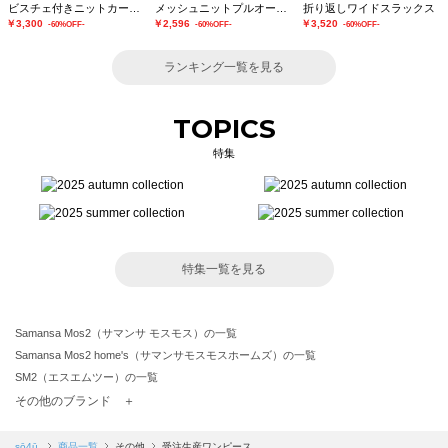
ビスチェ付きニットカーディガン
メッシュニットプルオーバー
折り返しワイドスラックス
￥3,300
￥2,596
￥3,520
-60%OFF-
-60%OFF-
-60%OFF-
ランキング一覧を見る
TOPICS
特集
特集一覧を見る
Samansa Mos2（サマンサ モスモス）の一覧
Samansa Mos2 home's（サマンサモスモスホームズ）の一覧
SM2（エスエムツー）の一覧
TSUHARU by Samansa Mos2（ツハルバイサマンサモスモス）の一覧
その他のブランド ＋
sm2rhythm（サマンサモスモス リズム）の一覧
Samansa Mos2 blue（サマンサモスモス ブルー）の一覧
sō4ū
商品一覧
その他
受注生産ワンピース