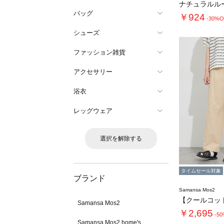
ナチュラルル
バッグ
￥924
-30%O
シューズ
ファッション雑貨
アクセサリー
浴衣
レッグウェア
選択を解除する
タイムセール対象
ブランド
Samansa Mos2
Samansa Mos2
￥2,695
-5
Samansa Mos2 home's