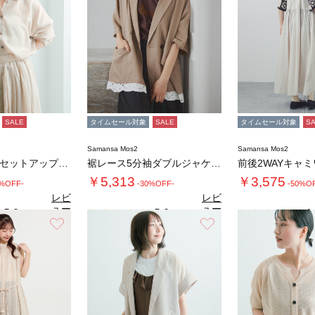
SALE
タイムセール対象
SALE
タイムセール対象
S
Samansa Mos2
Samansa Mos2
ボイルシャツ(セットアップ可)
裾レース5分袖ダブルジャケット
前後2WAYキャ
￥5,313
￥3,575
0%OFF-
-30%OFF-
-50%O
レビ
レビ
ュー
ュー
5.0
5.0
4.
（1）
（1）
を見
を見
お気に入り
お気に入り
る
る