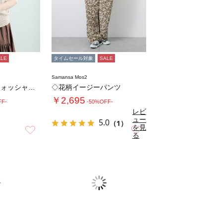
ALE
タイムセール対象
SALE
Samansa Mos2
【2WAY/マシンウォッシャブル】ペーパータ…
◇花柄イージーパンツ
￥2,695
FF-
-50%OFF-
レビ
ュー
5.0
（1）
を見
お気に入り
お気に入り
る