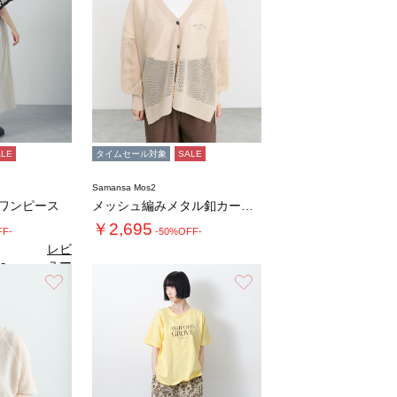
ALE
タイムセール対象
SALE
Samansa Mos2
ミワンピース
メッシュ編みメタル釦カーディガン
￥2,695
FF-
-50%OFF-
レビ
ュー
6
（5）
を見
お気に入り
お気に入り
る