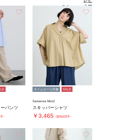
レビ
ュー
5.0
（1）
を見
お気に入り
お気に入り
る
ALE
タイムセール対象
SALE
Samansa Mos2
ターパンツ
スキッパーシャツ
￥3,465
FF-
-30%OFF-
お気に入り
お気に入り