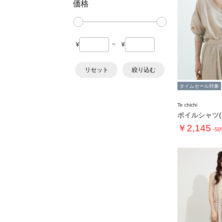
価格
¥
~
¥
リセット
絞り込む
タイムセール対象
Te chichi
￥2,145
-5