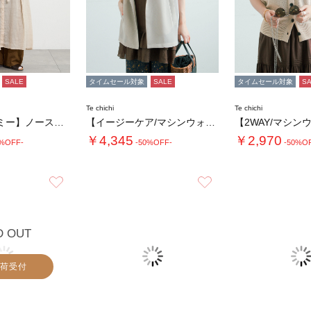
SALE
タイムセール対象
SALE
タイムセール対象
S
Te chichi
Te chichi
【ヴェールラミー】ノースリーブワンピース
【イージーケア/マシンウォッシャブル】メッシ…
￥4,345
￥2,970
0%OFF-
-50%OFF-
-50%O
お気に入り
お気に入り
D OUT
荷受付