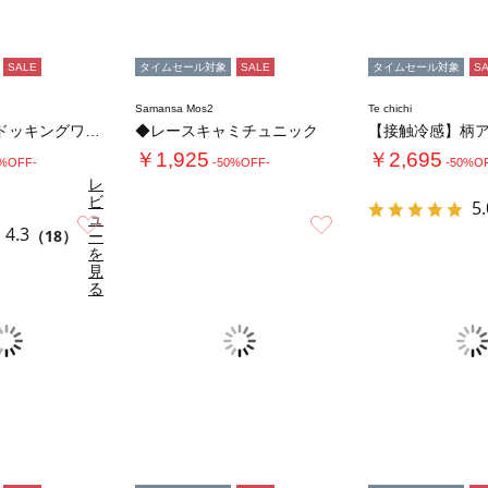
SALE
タイムセール対象
SALE
タイムセール対象
S
Samansa Mos2
Te chichi
【接触冷感】ドッキングワンピース
◆レースキャミチュニック
￥1,925
￥2,695
0%OFF-
-50%OFF-
-50%O
レ
ビ
5.
ュ
お気に入り
お気に入り
4.3
（18）
ー
を
見
る