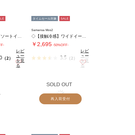
ALE
タイムセール対象
SALE
Samansa Mos2
【接触冷感】柄アソートイージーパンツ
◇【接触冷感】ワイドイージーパンツ
￥2,695
FF-
-50%OFF-
レビ
レビ
ュー
ュー
0
3.5
（2）
（2）
を見
を見
お気に入り
お気に入り
る
る
SOLD OUT
再入荷受付