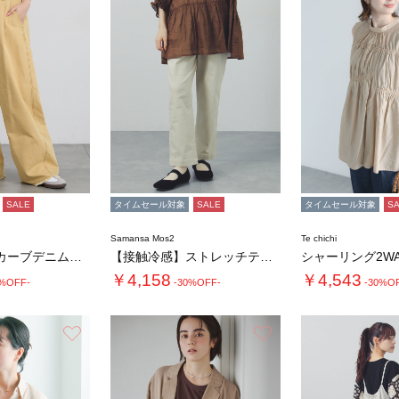
を
見
る
SALE
タイムセール対象
SALE
タイムセール対象
S
Samansa Mos2
Te chichi
【接触冷感】カーブデニムパンツ
【接触冷感】ストレッチテーパードパンツ
シャーリング2W
￥4,158
￥4,543
0%OFF-
-30%OFF-
-30%O
お気に入り
お気に入り