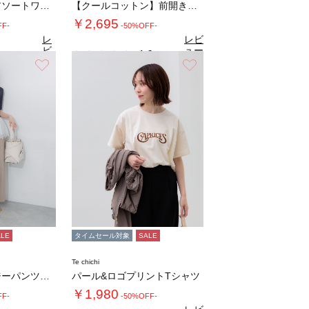
【接触冷感】柄アソートワンピース《限定カラー…
【クールコットン】前開き切替チュニック
￥2,695
FF-
-50%OFF-
レ
レビ
ビ
ュー
4.6
（7）
ュ
を見
お気に入り
お気に入り
8
（30）
ー
る
を
見
る
ALE
タイムセール対象
SALE
Te chichi
セミワイドイージーパンツ《2026 SUMM…
パール&ロゴプリントTシャツ
￥1,980
FF-
-50%OFF-