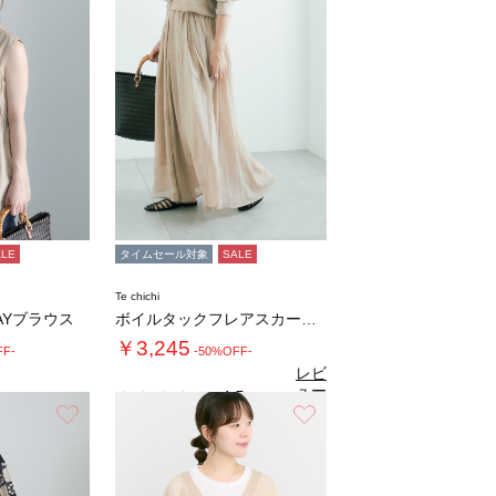
ALE
タイムセール対象
SALE
Te chichi
AYブラウス
ボイルタックフレアスカート(セットアップ可)…
￥3,245
FF-
-50%OFF-
レビ
ュー
4.5
（2）
を見
お気に入り
お気に入り
る