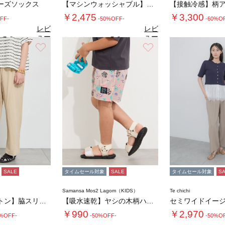
ーズソックス
【マシンウォッシャブル】ラメシアー前後2WA…
￥2,475
￥3,300
FF-
-50%OFF-
-60%O
レビ
レビ
ュー
ュー
5.0
5.0
（3）
（1）
を見
を見
お気に入り
お気に入り
4.
る
る
SALE
タイムセール対象
SALE
タイムセール対象
S
Samansa Mos2 Lagom（KIDS）
Te chichi
【クールコットン】脇スリットストレートパンツ…
【吸水速乾】ヤシの木柄ハーフパンツ
￥990
￥2,970
0%OFF-
-50%OFF-
-50%O