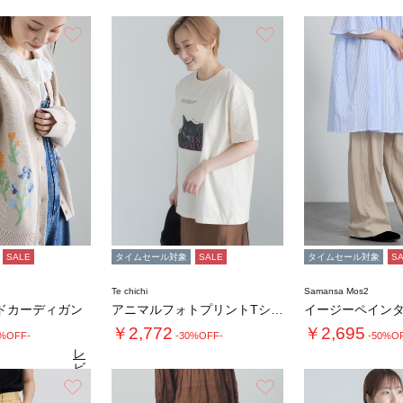
お気に入り
お気に入り
SALE
タイムセール対象
SALE
タイムセール対象
S
Te chichi
Samansa Mos2
ドカーディガン
アニマルフォトプリントTシャツ
イージーペイン
￥2,772
￥2,695
0%OFF-
-30%OFF-
-50%O
レ
ビ
ュ
お気に入り
お気に入り
4.7
（10）
ー