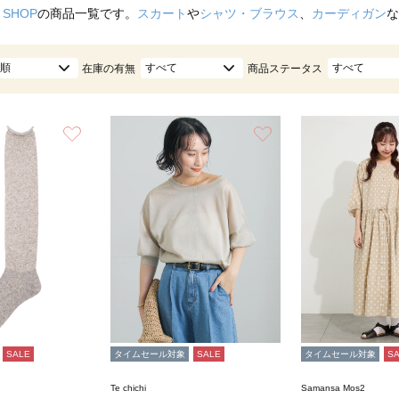
 SHOP
の商品一覧です。
スカート
や
シャツ・ブラウス
、
カーディガン
な
順
すべて
すべて
在庫の有無
商品ステータス
お気に入り
お気に入り
SALE
タイムセール対象
SALE
タイムセール対象
S
Te chichi
Samansa Mos2