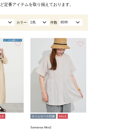
ど定番アイテムを取り揃えております。
1色
80件
カラー
件数
お気に入り
お気に入り
ALE
タイムセール対象
SALE
Samansa Mos2