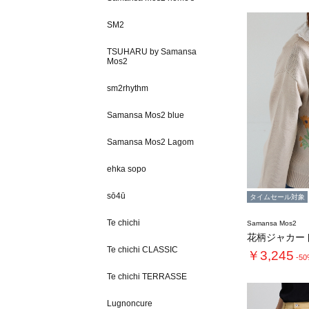
SM2
TSUHARU by Samansa
Mos2
sm2rhythm
Samansa Mos2 blue
Samansa Mos2 Lagom
ehka sopo
sō4ū
タイムセール対象
Te chichi
Samansa Mos2
花柄ジャカー
Te chichi CLASSIC
￥3,245
-5
Te chichi TERRASSE
Lugnoncure