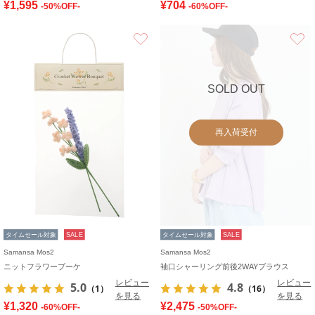
¥1,595
¥704
-50%OFF-
-60%OFF-
お気に入り
SOLD OUT
再入荷受付
タイムセール対象
SALE
タイムセール対象
SALE
Samansa Mos2
Samansa Mos2
ニットフラワーブーケ
袖口シャーリング前後2WAYブラウス
レビュー
レビュー
5.0
4.8
（1）
（16）
を見る
を見る
¥1,320
¥2,475
-60%OFF-
-50%OFF-