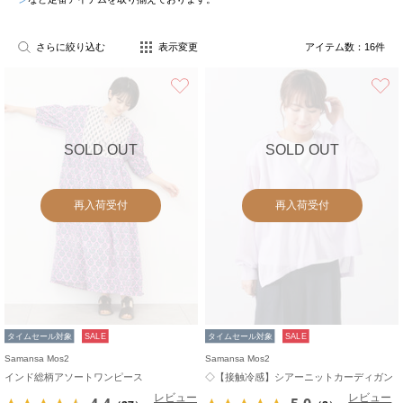
さらに絞り込む
表示変更
アイテム数：
16
件
お気に入り
SOLD OUT
SOLD OUT
再入荷受付
再入荷受付
タイムセール対象
SALE
タイムセール対象
SALE
Samansa Mos2
Samansa Mos2
インド総柄アソートワンピース
◇【接触冷感】シアーニットカーディガン
レビュー
レビュー