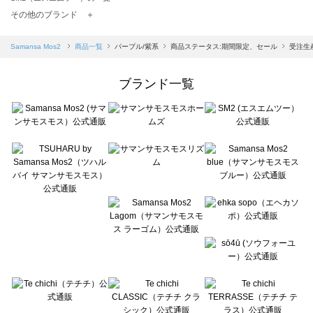
TSUHARU by Samansa Mos2（ツハルバイサマンサモスモス）の一覧
その他のブランド ＋
sm2rhythm（サマンサモスモス リズム）の一覧
Samansa Mos2 blue（サマンサモスモス ブルー）の一覧
Samansa Mos2
商品一覧
パープル/紫系
商品ステータス:期間限定、セール
受注生
Samansa Mos2 Lagom（サマンサモスモス ラーゴム）の一覧
ehka sopo（エヘカソポ）の一覧
ブランド一覧
sō4ū（ソウフォーユー）の一覧
Te chichi（テチチ）の一覧
Te chichi CLASSIC（テチチ クラシック）の一覧
Te chichi TERRASSE（テチチ テラス）の一覧
Lugnoncure（ルノンキュール）の一覧
BETTY'S BLUE（べティーズブルー）の一覧
Wpc.（ワールドパーティー）の一覧