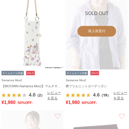
SOLD OUT
再入荷受付
タイムセール対象
SALE
タイムセール対象
SALE
Samansa Mos2
Samansa Mos2
【MOOMIN×Samansa Mos2】マルチサコッシュ
襟フリルニットカーディガン
レビュー
レビュー
4.0
4.6
（2）
（19）
を見る
を見る
¥1,980
¥1,980
-50%OFF-
-60%OFF-
お気に入り