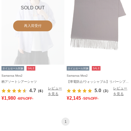
SOLD OUT
再入荷受付
タイムセール対象
SALE
タイムセール対象
SALE
Samansa Mos2
Samansa Mos2
柄アソートシアーシャツ
【帯電防止/ウォッシャブル】リバーシブル無地ストール
レビュー
レビュー
4.7
5.0
（6）
（3）
を見る
を見る
¥1,980
¥2,145
-60%OFF-
-50%OFF-
1