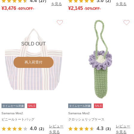
4.4
5.0
（27）
（2）
を見る
を見る
¥3,476
¥2,145
-60%OFF-
-50%OFF-
お気に入り
SOLD OUT
再入荷受付
タイムセール対象
SALE
タイムセール対象
SALE
Samansa Mos2
Samansa Mos2
ビニールトートバッグ
クロッシェリップケース
レビュー
レビュー
4.0
4.3
（2）
（3）
を見る
を見る