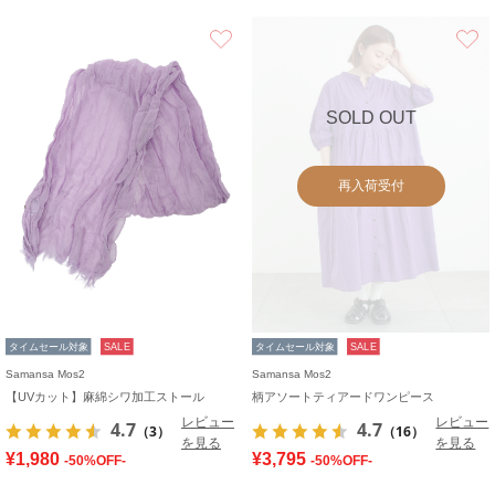
お気に入り
SOLD OUT
再入荷受付
タイムセール対象
SALE
タイムセール対象
SALE
Samansa Mos2
Samansa Mos2
【UVカット】麻綿シワ加工ストール
柄アソートティアードワンピース
レビュー
レビュー
4.7
4.7
（3）
（16）
を見る
を見る
¥1,980
¥3,795
-50%OFF-
-50%OFF-