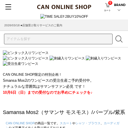
0
BRAND
カート
2026/08/04 ■8/13(木)AM2:00～サイトメンテナンス実施のお知らせ
2026/03/18 ■店舗受け取りサービスのご案内
CAN ONLINE SHOP限定の特別企画！
Smansa Mos2のワンピースの受注生産ご予約受付中。
ナチュラルな雰囲気はサマンサファン必見 です！
10月6日（日）までの受付なのでお早めにチェックを♪
Samansa Mos2（サマンサ モスモス）/パープル/紫系
CAN ONLINE SHOP
の商品一覧です。
スカート
や
シャツ・ブラウス
、
カーディガ
ン
など定番アイテムを取り揃えております。