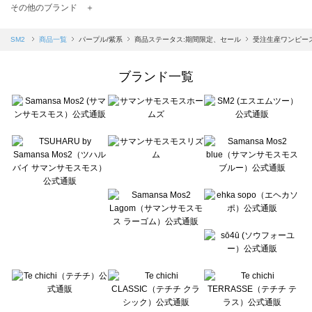
TSUHARU by Samansa Mos2（ツハルバイサマンサモスモス）の一覧
その他のブランド ＋
sm2rhythm（サマンサモスモス リズム）の一覧
Samansa Mos2 blue（サマンサモスモス ブルー）の一覧
SM2
商品一覧
パープル/紫系
商品ステータス:期間限定、セール
受注生産ワンピー
Samansa Mos2 Lagom（サマンサモスモス ラーゴム）の一覧
ehka sopo（エヘカソポ）の一覧
ブランド一覧
sō4ū（ソウフォーユー）の一覧
Te chichi（テチチ）の一覧
Te chichi CLASSIC（テチチ クラシック）の一覧
Te chichi TERRASSE（テチチ テラス）の一覧
Lugnoncure（ルノンキュール）の一覧
BETTY'S BLUE（べティーズブルー）の一覧
Wpc.（ワールドパーティー）の一覧