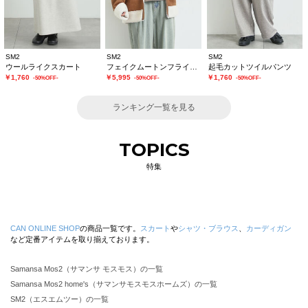
SM2
SM2
SM2
ウールライクスカート
フェイクムートンフライトジャケット
起毛カットツイルパンツ
￥1,760
￥5,995
￥1,760
-50%OFF-
-50%OFF-
-50%OFF-
ランキング一覧を見る
TOPICS
特集
CAN ONLINE SHOP
の商品一覧です。
スカート
や
シャツ・ブラウス
、
カーディガン
など定番アイテムを取り揃えております。
Samansa Mos2（サマンサ モスモス）の一覧
Samansa Mos2 home's（サマンサモスモスホームズ）の一覧
SM2（エスエムツー）の一覧