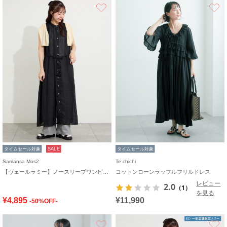
お気に入り
タイムセール対象
SALE
タイムセール対象
Samansa Mos2
Te chichi
【ヴェールラミー】ノースリーブワンピース
コットンローンラッフルフリルドレス
レビュー
2.0
（1）
を見る
¥4,895
¥11,990
-50%OFF-
お気に入り