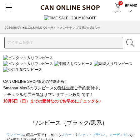
0
BRAND
カート
2026/07/29 ■【お知らせ】ヤマト運輸の配送遅延・停止について
CAN ONLINE SHOP限定の特別企画！
Smansa Mos2のワンピースの受注生産ご予約受付中。
ナチュラルな雰囲気はサマンサファン必見 です！
10月6日（日）までの受付なのでお早めにチェックを♪
ワンピース（ブラック/黒系）
ワンピース
の商品一覧です。他にも
スカート
や
シャツ・ブラウス
、
カーディガン
な
どの商品を取り揃えております。