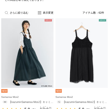
さらに絞り込む
表示変更
アイテム数：
62
件
NEW
NEW
Samansa Mos2
Samansa Mos2
〈M〉【kazumi×Samansa Mos2】キャミワンピース《WEB限定カラーあり》
〈S〉【kazumi×Samansa Mos2】キャミワンピース《WEB限定カラーあり》
レビュー
レビュー