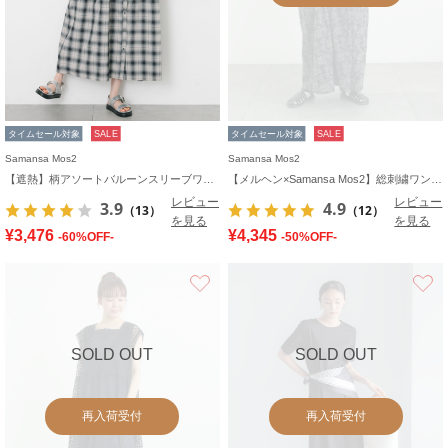
タイムセール対象
SALE
タイムセール対象
SALE
Samansa Mos2
Samansa Mos2
【遮熱】柄アソートバルーンスリーブワンピース
【メルヘン×Samansa Mos2】総刺繍ワンピース
レビュー
レビュー
3.9
4.9
（13）
（12）
を見る
を見る
¥3,476
¥4,345
-60%OFF-
-50%OFF-
お気に入り
SOLD OUT
SOLD OUT
再入荷受付
再入荷受付