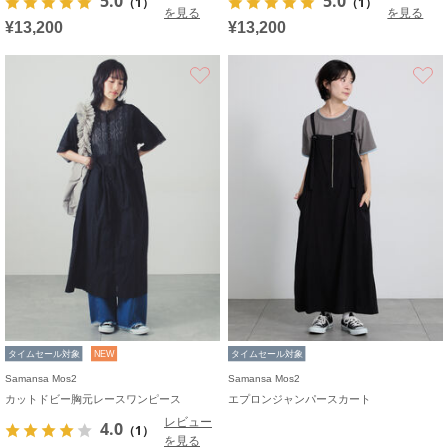
5.0
5.0
（1）
（1）
を見る
を見る
¥13,200
¥13,200
お気に入り
タイムセール対象
NEW
タイムセール対象
Samansa Mos2
Samansa Mos2
カットドビー胸元レースワンピース
エプロンジャンパースカート
レビュー
4.0
（1）
を見る