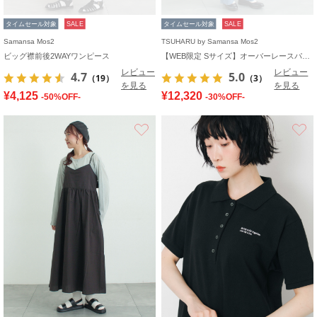
タイムセール対象
SALE
タイムセール対象
SALE
Samansa Mos2
TSUHARU by Samansa Mos2
ビッグ襟前後2WAYワンピース
【WEB限定 Sサイズ】オーバーレースパッチワークワンピース
レビュー
レビュー
4.7
5.0
（19）
（3）
を見る
を見る
¥4,125
¥12,320
-50%OFF-
-30%OFF-
お気に入り