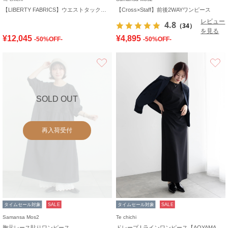
【LIBERTY FABRICS】ウエストタックワンピース
【Cross×Staff】前後2WAYワンピース
レビュー
4.8
（34）
を見る
¥12,045
¥4,895
-50%OFF-
-50%OFF-
お気に入り
SOLD OUT
再入荷受付
タイムセール対象
SALE
タイムセール対象
SALE
Samansa Mos2
Te chichi
胸元レース貼りワンピース
ドレープ I ラインワンピース【AOYAMA FASHION ASSOCIATION × Té chichi】