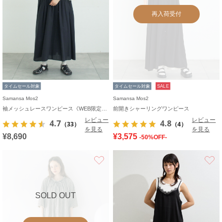
再入荷受付
タイムセール対象
タイムセール対象
SALE
Samansa Mos2
Samansa Mos2
袖メッシュレースワンピース《WEB限定カラーあり》
前開きシャーリングワンピース
レビュー
レビュー
4.7
4.8
（33）
（4）
を見る
を見る
¥8,690
¥3,575
-50%OFF-
お気に入り
SOLD OUT