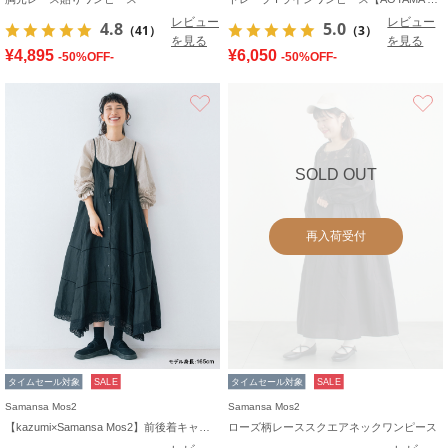
レビュー
レビュー
4.8
5.0
（41）
（3）
を見る
を見る
¥4,895
¥6,050
-50%OFF-
-50%OFF-
お気に入り
SOLD OUT
再入荷受付
タイムセール対象
SALE
タイムセール対象
SALE
Samansa Mos2
Samansa Mos2
【kazumi×Samansa Mos2】前後着キャミワンピース
ローズ柄レーススクエアネックワンピース