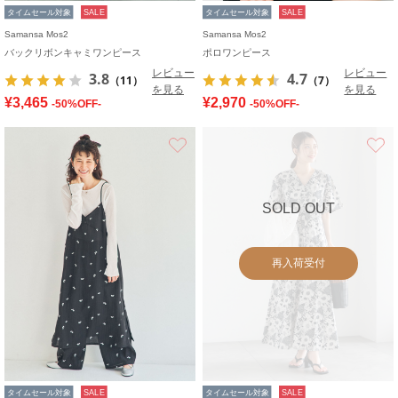
タイムセール対象
SALE
タイムセール対象
SALE
Samansa Mos2
Samansa Mos2
バックリボンキャミワンピース
ポロワンピース
レビュー
レビュー
3.8
4.7
（11）
（7）
を見る
を見る
¥3,465
¥2,970
-50%OFF-
-50%OFF-
お気に入り
SOLD OUT
再入荷受付
タイムセール対象
SALE
タイムセール対象
SALE