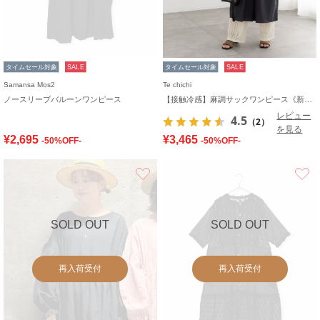
タイムセール対象
SALE
タイムセール対象
SALE
Samansa Mos2
Te chichi
ノースリーブバルーンワンピース
【接触冷感】麻調サックワンピース《新色追加》
レビュー
4.5
（2）
を見る
¥2,695
¥3,465
-50%OFF-
-50%OFF-
お気に入り
SOLD OUT
SOLD OUT
再入荷受付
再入荷受付