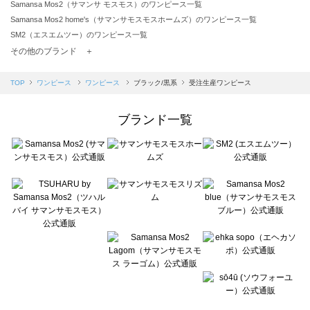
Samansa Mos2（サマンサ モスモス）のワンピース一覧
Samansa Mos2 home's（サマンサモスモスホームズ）のワンピース一覧
SM2（エスエムツー）のワンピース一覧
TSUHARU by Samansa Mos2（ツハルバイサマンサモスモス）のワンピース一覧
その他のブランド ＋
sm2rhythm（サマンサモスモス リズム）のワンピース一覧
Samansa Mos2 blue（サマンサモスモス ブルー）のワンピース一覧
TOP
ワンピース
ワンピース
ブラック/黒系
受注生産ワンピース
Samansa Mos2 Lagom（サマンサモスモス ラーゴム）のワンピース一覧
ehka sopo（エヘカソポ）のワンピース一覧
ブランド一覧
sō4ū（ソウフォーユー）のワンピース一覧
Te chichi（テチチ）のワンピース一覧
Te chichi CLASSIC（テチチ クラシック）のワンピース一覧
Te chichi TERRASSE（テチチ テラス）のワンピース一覧
Lugnoncure（ルノンキュール）のワンピース一覧
BETTY'S BLUE（べティーズブルー）のワンピース一覧
Wpc.（ワールドパーティー）のワンピース一覧