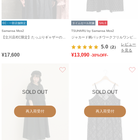
EC・一部店舗限定
タイムセール対象
SALE
Samansa Mos2
TSUHARU by Samansa Mos2
【立川店/EC限定】たっぷりギャザーのリネンワンピース
ジャカード柄パッチワークフリルワンピース
レビュー
5.0
（2）
を見る
¥17,600
¥13,090
-30%OFF-
お気に入り
SOLD OUT
SOLD OUT
再入荷受付
再入荷受付