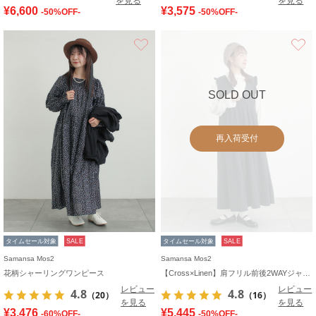
を見る
を見る
¥6,600
¥3,575
-50%OFF-
-50%OFF-
お気に入り
SOLD OUT
再入荷受付
タイムセール対象
SALE
タイムセール対象
SALE
Samansa Mos2
Samansa Mos2
花柄シャーリングワンピース
【Cross×Linen】肩フリル前後2WAYジャンパースカート
レビュー
レビュー
4.8
4.8
（20）
（16）
を見る
を見る
¥3,476
¥5,445
-60%OFF-
-50%OFF-