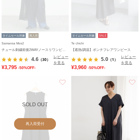
タイムセール対象
再入荷
タイムセール対象
SALE
Samansa Mos2
Te chichi
チュール刺繍前後2WAYノースリワンピース
【遮熱/調温】ポンチフレアワンピース
レビュー
レビュー
4.6
5.0
（30）
（1）
を見る
を見る
¥3,795
¥3,960
-50%OFF-
-50%OFF-
お気に入り
SOLD OUT
再入荷受付