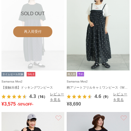
SOLD OUT
再入荷受付
タイムセール対象
SALE
再入荷
予約
Samansa Mos2
Samansa Mos2
【接触冷感】ドッキングワンピース
柄アソートフリルキャミワンピース《WEB限定カラーあり》
レビュー
レビュー
4.3
4.6
（16）
（9）
を見る
を見る
¥3,575
¥8,690
-50%OFF-
お気に入り