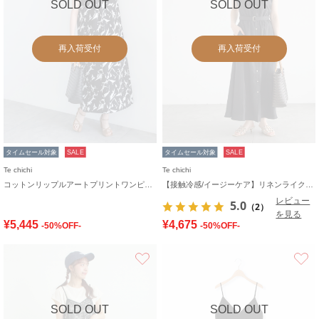
SOLD OUT
SOLD OUT
再入荷受付
再入荷受付
タイムセール対象
SALE
タイムセール対象
SALE
Te chichi
Te chichi
コットンリップルアートプリントワンピース
【接触冷感/イージーケア】リネンライクワンピース
レビュー
5.0
（2）
を見る
¥5,445
¥4,675
-50%OFF-
-50%OFF-
お気に入り
SOLD OUT
SOLD OUT