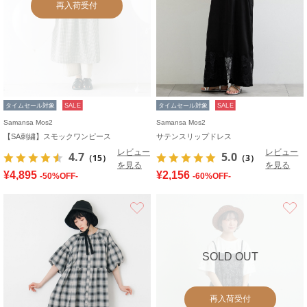
再入荷受付
タイムセール対象
SALE
タイムセール対象
SALE
Samansa Mos2
Samansa Mos2
【SA刺繍】スモックワンピース
サテンスリップドレス
レビュー
レビュー
4.7
5.0
（15）
（3）
を見る
を見る
¥4,895
¥2,156
-50%OFF-
-60%OFF-
お気に入り
SOLD OUT
再入荷受付