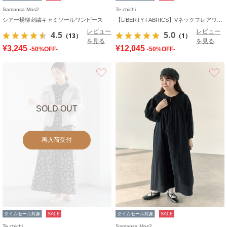
Samansa Mos2
Te chichi
シアー楊柳刺繍キャミソールワンピース
【LIBERTY FABRICS】Vネックフレアワンピース
レビュー
レビュー
4.5
5.0
（13）
（1）
を見る
を見る
¥3,245
¥12,045
-50%OFF-
-50%OFF-
お気に入り
SOLD OUT
再入荷受付
タイムセール対象
SALE
タイムセール対象
SALE
Te chichi
Samansa Mos2