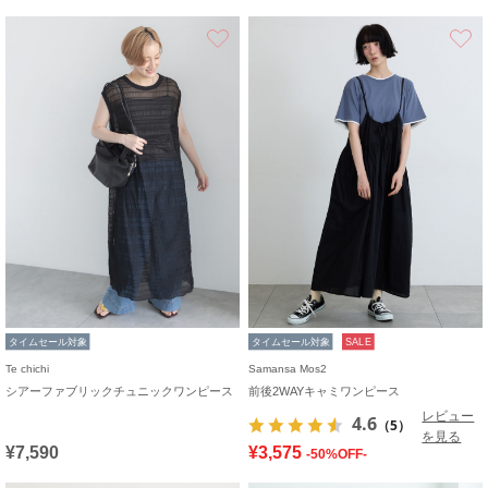
お気に入り
タイムセール対象
タイムセール対象
SALE
Te chichi
Samansa Mos2
シアーファブリックチュニックワンピース
前後2WAYキャミワンピース
レビュー
4.6
（5）
を見る
¥7,590
¥3,575
-50%OFF-