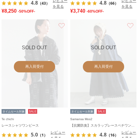
レビュー
レビュー
4.8
4.8
（43）
（66）
を見る
を見る
¥8,250
¥3,740
-50%OFF-
-60%OFF-
お気に入り
SOLD OUT
SOLD OUT
再入荷受付
再入荷受付
タイムセール対象
SALE
タイムセール対象
SALE
Te chichi
Samansa Mos2
レースシャツワンピース
【抗菌防臭】スカラップレースペチワンピース
レビュー
レビュー
5.0
4.8
（1）
（16）