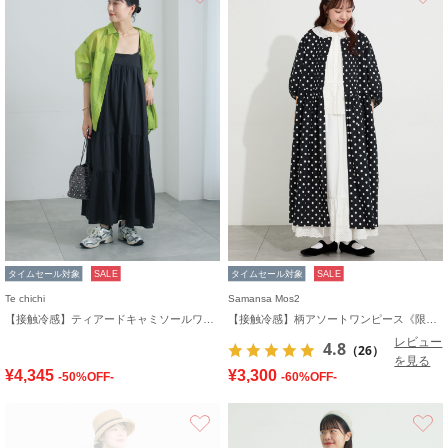
タイムセール対象
SALE
タイムセール対象
SALE
Te chichi
Samansa Mos2
【接触冷感】ティアードキャミソールワンピース
【接触冷感】柄アソートワンピース《限定カラーあり》
レビュー
4.8
（26）
を見る
¥4,345
¥3,300
-50%OFF-
-60%OFF-
お気に入り