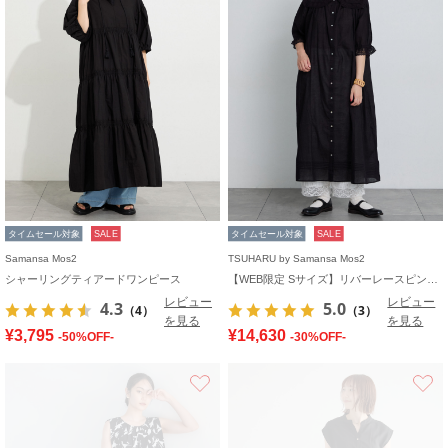
タイムセール対象
SALE
タイムセール対象
SALE
Samansa Mos2
TSUHARU by Samansa Mos2
シャーリングティアードワンピース
【WEB限定 Sサイズ】リバーレースピンタック襟付きワンピース
レビュー
レビュー
4.3
5.0
（4）
（3）
を見る
を見る
¥3,795
¥14,630
-50%OFF-
-30%OFF-
お気に入り