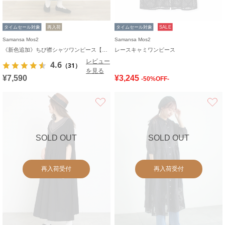
タイムセール対象
再入荷
タイムセール対象
SALE
Samansa Mos2
Samansa Mos2
《新色追加》ちび襟シャツワンピース【WEB限定】
レースキャミワンピース
レビュー
4.6
（31）
を見る
¥7,590
¥3,245
-50%OFF-
お気に入り
SOLD OUT
SOLD OUT
再入荷受付
再入荷受付