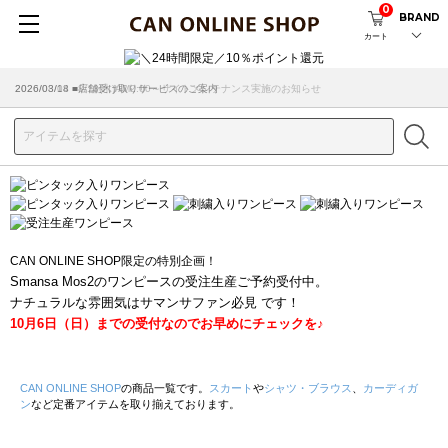
0
BRAND
カート
2026/08/04 ■8/13(木)AM2:00～サイトメンテナンス実施のお知らせ
2026/03/18 ■店舗受け取りサービスのご案内
CAN ONLINE SHOP限定の特別企画！
Smansa Mos2のワンピースの受注生産ご予約受付中。
ナチュラルな雰囲気はサマンサファン必見 です！
10月6日（日）までの受付なのでお早めにチェックを♪
CAN ONLINE SHOP
の商品一覧です。
スカート
や
シャツ・ブラウス
、
カーディガ
ン
など定番アイテムを取り揃えております。