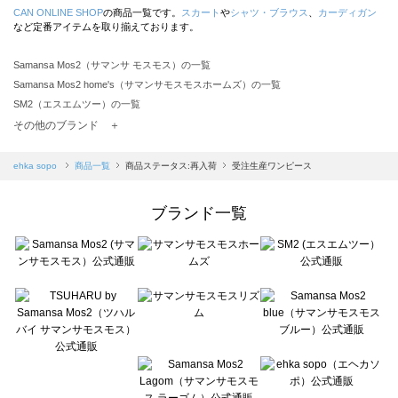
CAN ONLINE SHOP
の商品一覧です。
スカート
や
シャツ・ブラウス
、
カーディガン
など定番アイテムを取り揃えております。
Samansa Mos2（サマンサ モスモス）の一覧
Samansa Mos2 home's（サマンサモスモスホームズ）の一覧
SM2（エスエムツー）の一覧
TSUHARU by Samansa Mos2（ツハルバイサマンサモスモス）の一覧
その他のブランド ＋
sm2rhythm（サマンサモスモス リズム）の一覧
Samansa Mos2 blue（サマンサモスモス ブルー）の一覧
ehka sopo
商品一覧
商品ステータス:再入荷
受注生産ワンピース
Samansa Mos2 Lagom（サマンサモスモス ラーゴム）の一覧
ehka sopo（エヘカソポ）の一覧
ブランド一覧
sō4ū（ソウフォーユー）の一覧
Te chichi（テチチ）の一覧
Te chichi CLASSIC（テチチ クラシック）の一覧
Te chichi TERRASSE（テチチ テラス）の一覧
Lugnoncure（ルノンキュール）の一覧
BETTY'S BLUE（べティーズブルー）の一覧
Wpc.（ワールドパーティー）の一覧