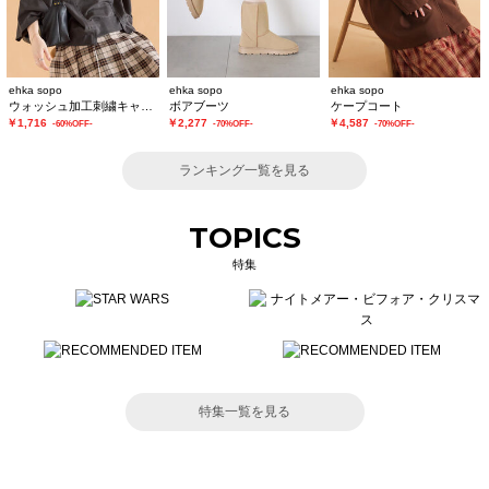
ehka sopo
ehka sopo
ehka sopo
ウォッシュ加工刺繍キャップ
ボアブーツ
ケープコート
￥1,716
￥2,277
￥4,587
-60%OFF-
-70%OFF-
-70%OFF-
ランキング一覧を見る
TOPICS
特集
特集一覧を見る