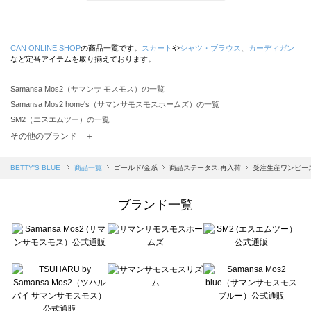
CAN ONLINE SHOP
の商品一覧です。
スカート
や
シャツ・ブラウス
、
カーディガン
など定番アイテムを取り揃えております。
Samansa Mos2（サマンサ モスモス）の一覧
Samansa Mos2 home's（サマンサモスモスホームズ）の一覧
SM2（エスエムツー）の一覧
TSUHARU by Samansa Mos2（ツハルバイサマンサモスモス）の一覧
その他のブランド ＋
sm2rhythm（サマンサモスモス リズム）の一覧
Samansa Mos2 blue（サマンサモスモス ブルー）の一覧
BETTY'S BLUE
商品一覧
ゴールド/金系
商品ステータス:再入荷
受注生産ワンピー
Samansa Mos2 Lagom（サマンサモスモス ラーゴム）の一覧
ehka sopo（エヘカソポ）の一覧
ブランド一覧
sō4ū（ソウフォーユー）の一覧
Te chichi（テチチ）の一覧
Te chichi CLASSIC（テチチ クラシック）の一覧
Te chichi TERRASSE（テチチ テラス）の一覧
Lugnoncure（ルノンキュール）の一覧
BETTY'S BLUE（べティーズブルー）の一覧
Wpc.（ワールドパーティー）の一覧