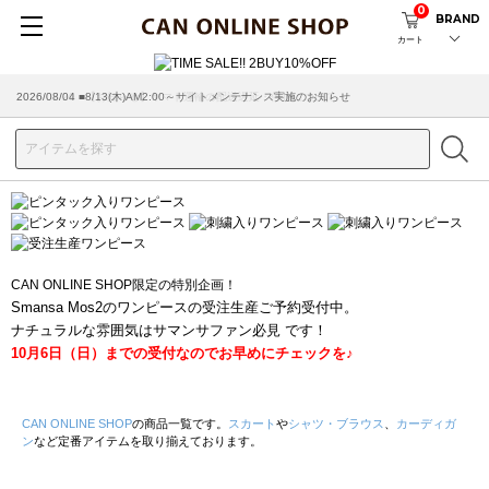
0
BRAND
カート
2026/08/04 ■8/13(木)AM2:00～サイトメンテナンス実施のお知らせ
2026/07/29 ■【お知らせ】ヤマト運輸の配送遅延・停止について
CAN ONLINE SHOP限定の特別企画！
Smansa Mos2のワンピースの受注生産ご予約受付中。
ナチュラルな雰囲気はサマンサファン必見 です！
10月6日（日）までの受付なのでお早めにチェックを♪
CAN ONLINE SHOP
の商品一覧です。
スカート
や
シャツ・ブラウス
、
カーディガ
ン
など定番アイテムを取り揃えております。