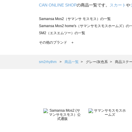
CAN ONLINE SHOP
の商品一覧です。
スカート
や
Samansa Mos2（サマンサ モスモス）の一覧
Samansa Mos2 home's（サマンサモスモスホームズ）の
SM2（エスエムツー）の一覧
TSUHARU by Samansa Mos2（ツハルバイサマンサモ
その他のブランド ＋
sm2rhythm（サマンサモスモス リズム）の一覧
Samansa Mos2 blue（サマンサモスモス ブルー）の一覧
Samansa Mos2 Lagom（サマンサモスモス ラーゴム）の
sm2rhythm
商品一覧
グレー/灰色系
商品ステー
ehka sopo（エヘカソポ）の一覧
sō4ū（ソウフォーユー）の一覧
Te chichi（テチチ）の一覧
Te chichi CLASSIC（テチチ クラシック）の一覧
Te chichi TERRASSE（テチチ テラス）の一覧
Lugnoncure（ルノンキュール）の一覧
BETTY'S BLUE（べティーズブルー）の一覧
Wpc.（ワールドパーティー）の一覧