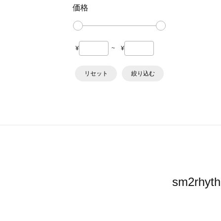
価格
¥
~
¥
リセット
絞り込む
sm2r