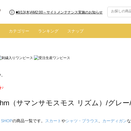
■8/13(木)AM2:00～サイトメンテナンス実施のお知らせ
カテゴリー
ランキング
スナップ
中。
を♪
hythm（サマンサモスモス リズム）/グレー
 SHOP
の商品一覧です。
スカート
や
シャツ・ブラウス
、
カーディガン
な