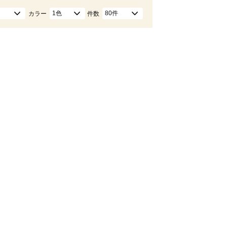
1色
80件
カラー
件数