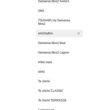
Samansa Mos2 home's
SM2
TSUHARU by Samansa
Mos2
sm2rhythm
Samansa Mos2 blue
Samansa Mos2 Lagom
ehka sopo
sō4ū
Te chichi
Te chichi CLASSIC
Te chichi TERRASSE