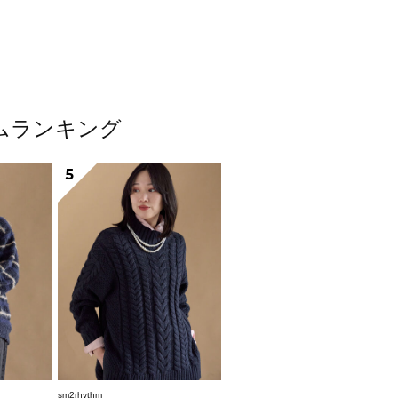
テムランキング
5
sm2rhythm