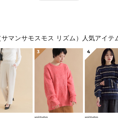
thm（サマンサモスモス リズム）人気アイ
3
4
sm2rhythm
sm2rhythm