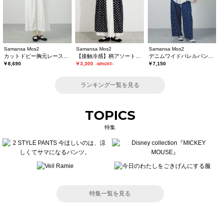
Samansa Mos2
Samansa Mos2
Samansa Mos2
カットドビー胸元レースワンピース
【接触冷感】柄アソートワンピース《限定カラーあり》
デニムワイドバレルパンツ〈WEB限定SS・XLサイズ〉
￥8,690
￥3,300
￥7,150
-60%OFF-
ランキング一覧を見る
TOPICS
特集
特集一覧を見る