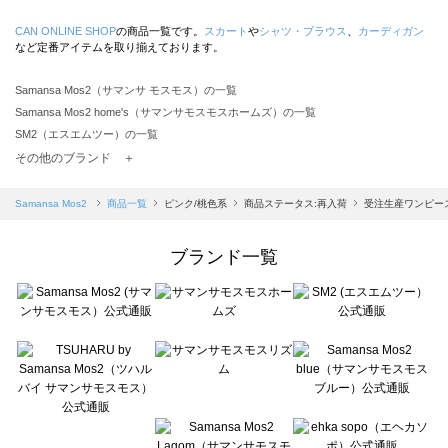
CAN ONLINE SHOP
の商品一覧です。
スカート
や
シャツ・ブラウス
、
カーディガン
など定番アイテムを取り揃えております。
Samansa Mos2（サマンサ モスモス）の一覧
Samansa Mos2 home's（サマンサモスモスホームズ）の一覧
SM2（エスエムツー）の一覧
TSUHARU by Samansa Mos2（ツハルバイサマンサモスモス）の一覧
その他のブランド ＋
sm2rhythm（サマンサモスモス リズム）の一覧
Samansa Mos2 blue（サマンサモスモス ブルー）の一覧
Samansa Mos2
商品一覧
ピンク/桃色系
商品ステータス:再入荷
受注生産ワンピー
Samansa Mos2 Lagom（サマンサモスモス ラーゴム）の一覧
ehka sopo（エヘカソポ）の一覧
ブランド一覧
sō4ū（ソウフォーユー）の一覧
Te chichi（テチチ）の一覧
Te chichi CLASSIC（テチチ クラシック）の一覧
Te chichi TERRASSE（テチチ テラス）の一覧
Lugnoncure（ルノンキュール）の一覧
BETTY'S BLUE（べティーズブルー）の一覧
Wpc.（ワールドパーティー）の一覧