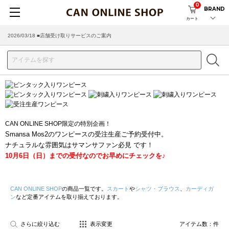
0
BRAND
カート
2026/03/18 ■店舗受け取りサービスのご案内
CAN ONLINE SHOP限定の特別企画！
Smansa Mos2のワンピースの受注生産ご予約受付中。
ナチュラルな雰囲気はサマンサファン必見 です！
10月6日（日）までの受付なのでお早めにチェックを♪
CAN ONLINE SHOP
の商品一覧です。
スカート
や
シャツ・ブラウス
、
カーディガ
ン
など定番アイテムを取り揃えております。
さらに絞り込む
表示変更
アイテム数：
件