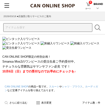
0
BRAND
カート
2026/03/18 ■店舗受け取りサービスのご案内
CAN ONLINE SHOP限定の特別企画！
Smansa Mos2のワンピースの受注生産ご予約受付中。
ナチュラルな雰囲気はサマンサファン必見 です！
10月6日（日）までの受付なのでお早めにチェックを♪
CAN ONLINE SHOP
の商品一覧です。
スカート
や
シャツ・ブラウス
、
カーディガ
ン
など定番アイテムを取り揃えております。
さらに絞り込む
表示変更
アイテム数：
件