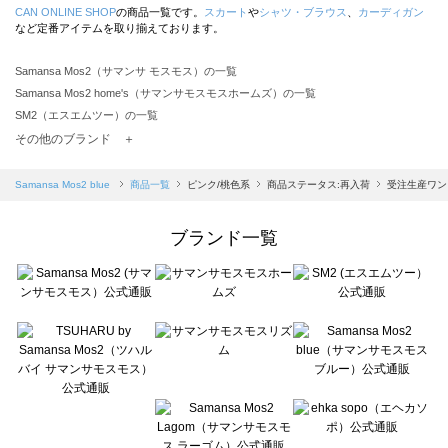
CAN ONLINE SHOP
の商品一覧です。
スカート
や
シャツ・ブラウス
、
カーディガン
など定番アイテムを取り揃えております。
Samansa Mos2（サマンサ モスモス）の一覧
Samansa Mos2 home's（サマンサモスモスホームズ）の一覧
SM2（エスエムツー）の一覧
TSUHARU by Samansa Mos2（ツハルバイサマンサモスモス）の一覧
その他のブランド ＋
sm2rhythm（サマンサモスモス リズム）の一覧
Samansa Mos2 blue（サマンサモスモス ブルー）の一覧
Samansa Mos2 blue
商品一覧
ピンク/桃色系
商品ステータス:再入荷
受注生産ワン
Samansa Mos2 Lagom（サマンサモスモス ラーゴム）の一覧
ehka sopo（エヘカソポ）の一覧
ブランド一覧
sō4ū（ソウフォーユー）の一覧
Te chichi（テチチ）の一覧
Te chichi CLASSIC（テチチ クラシック）の一覧
Te chichi TERRASSE（テチチ テラス）の一覧
Lugnoncure（ルノンキュール）の一覧
BETTY'S BLUE（べティーズブルー）の一覧
Wpc.（ワールドパーティー）の一覧