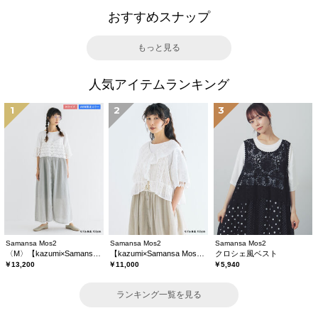
おすすめスナップ
もっと見る
人気アイテムランキング
1
2
3
Samansa Mos2
Samansa Mos2
Samansa Mos2
〈M〉【kazumi×Samansa Mos2】キャミワンピース《WEB限定カラーあり》
【kazumi×Samansa Mos2】レースフリルブラウス
クロシェ風ベスト
￥13,200
￥11,000
￥5,940
ランキング一覧を見る