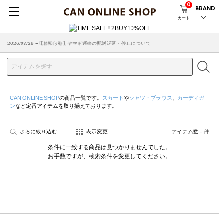
0
BRAND
カート
2026/07/29 ■【お知らせ】ヤマト運輸の配送遅延・停止について
2026/03/18 ■店舗受け取りサービスのご案内
CAN ONLINE SHOP
の商品一覧です。
スカート
や
シャツ・ブラウス
、
カーディガ
ン
など定番アイテムを取り揃えております。
さらに絞り込む
表示変更
アイテム数：
件
条件に一致する商品は見つかりませんでした。
お手数ですが、検索条件を変更してください。