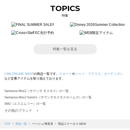
TOPICS
特集
特集一覧を見る
CAN ONLINE SHOP
の商品一覧です。
スカート
や
シャツ・ブラウス
、
カーディガン
など定番アイテムを取り揃えております。
Samansa Mos2（サマンサ モスモス）の一覧
Samansa Mos2 home's（サマンサモスモスホームズ）の一覧
SM2（エスエムツー）の一覧
TSUHARU by Samansa Mos2（ツハルバイサマンサモスモス）の一覧
その他のブランド ＋
sm2rhythm（サマンサモスモス リズム）の一覧
Samansa Mos2 blue（サマンサモスモス ブルー）の一覧
TOP
商品一覧
ベージュ/薄茶系
商品ステータス:NEW
Samansa Mos2 Lagom（サマンサモスモス ラーゴム）の一覧