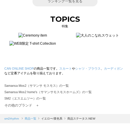
ランキング一覧を見る
TOPICS
特集
CAN ONLINE SHOP
の商品一覧です。
スカート
や
シャツ・ブラウス
、
カーディガン
など定番アイテムを取り揃えております。
Samansa Mos2（サマンサ モスモス）の一覧
Samansa Mos2 home's（サマンサモスモスホームズ）の一覧
SM2（エスエムツー）の一覧
TSUHARU by Samansa Mos2（ツハルバイサマンサモスモス）の一覧
その他のブランド ＋
sm2rhythm（サマンサモスモス リズム）の一覧
Samansa Mos2 blue（サマンサモスモス ブルー）の一覧
sm2rhythm
商品一覧
イエロー/黄色系
商品ステータス:NEW
Samansa Mos2 Lagom（サマンサモスモス ラーゴム）の一覧