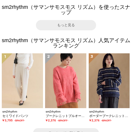
sm2rhythm（サマンサモスモス リズム）を使ったスナ
ップ
もっと見る
sm2rhythm（サマンサモスモス リズム）人気アイテム
ランキング
1
2
3
sm2rhythm
sm2rhythm
sm2rhythm
セミワイドパンツ
ブークレニットプルオーバー
ボーダーブークレニットプルオーバー
￥3,795
￥2,376
￥2,376
-50%OFF-
-60%OFF-
-60%OFF-