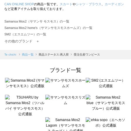
CAN ONLINE SHOP
の商品一覧です。
スカート
や
シャツ・ブラウス
、
カーディガン
など定番アイテムを取り揃えております。
Samansa Mos2（サマンサ モスモス）の一覧
Samansa Mos2 home's（サマンサモスモスホームズ）の一覧
SM2（エスエムツー）の一覧
TSUHARU by Samansa Mos2（ツハルバイサマンサモスモス）の一覧
その他のブランド ＋
sm2rhythm（サマンサモスモス リズム）の一覧
Samansa Mos2 blue（サマンサモスモス ブルー）の一覧
Te chichi
商品一覧
商品ステータス:再入荷
受注生産ワンピース
Samansa Mos2 Lagom（サマンサモスモス ラーゴム）の一覧
ehka sopo（エヘカソポ）の一覧
ブランド一覧
sō4ū（ソウフォーユー）の一覧
Te chichi（テチチ）の一覧
Te chichi CLASSIC（テチチ クラシック）の一覧
Te chichi TERRASSE（テチチ テラス）の一覧
Lugnoncure（ルノンキュール）の一覧
BETTY'S BLUE（べティーズブルー）の一覧
Wpc.（ワールドパーティー）の一覧