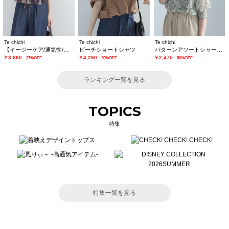
Te chichi
Te chichi
Te chichi
【イージーケア/通気性/マシンウォッシャブル】チェックドロストシャツ
ピーチショートシャツ
パターンアソートシャーリングブラウス《追加生産》
￥3,960
￥4,290
￥2,475
-27%OFF-
-20%OFF-
-50%OFF-
ランキング一覧を見る
TOPICS
特集
特集一覧を見る