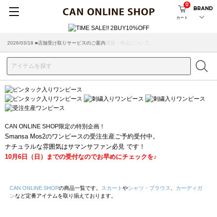
0
BRAND
カート
2026/07/29 ■【お知らせ】ヤマト運輸の配送遅延・停止について
2026/03/18 ■店舗受け取りサービスのご案内
CAN ONLINE SHOP限定の特別企画！
Smansa Mos2のワンピースの受注生産ご予約受付中。
ナチュラルな雰囲気はサマンサファン必見 です！
10月6日（日）までの受付なのでお早めにチェックを♪
CAN ONLINE SHOP
の商品一覧です。
スカート
や
シャツ・ブラウス
、
カーディガ
ン
など定番アイテムを取り揃えております。