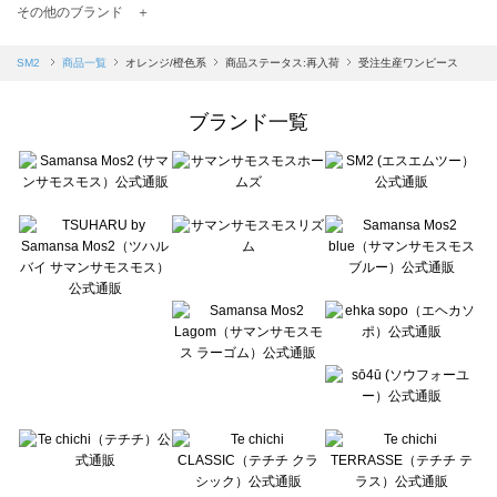
TSUHARU by Samansa Mos2（ツハルバイサマンサモスモス）の一覧
その他のブランド ＋
sm2rhythm（サマンサモスモス リズム）の一覧
Samansa Mos2 blue（サマンサモスモス ブルー）の一覧
SM2
商品一覧
オレンジ/橙色系
商品ステータス:再入荷
受注生産ワンピース
Samansa Mos2 Lagom（サマンサモスモス ラーゴム）の一覧
ehka sopo（エヘカソポ）の一覧
ブランド一覧
sō4ū（ソウフォーユー）の一覧
Te chichi（テチチ）の一覧
Te chichi CLASSIC（テチチ クラシック）の一覧
Te chichi TERRASSE（テチチ テラス）の一覧
Lugnoncure（ルノンキュール）の一覧
BETTY'S BLUE（べティーズブルー）の一覧
Wpc.（ワールドパーティー）の一覧