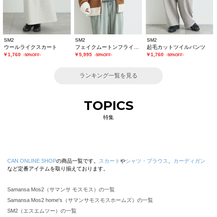
SM2
SM2
SM2
ウールライクスカート
フェイクムートンフライトジャケット
起毛カットツイルパンツ
￥1,760
￥5,995
￥1,760
-50%OFF-
-50%OFF-
-50%OFF-
ランキング一覧を見る
TOPICS
特集
CAN ONLINE SHOP
の商品一覧です。
スカート
や
シャツ・ブラウス
、
カーディガン
など定番アイテムを取り揃えております。
Samansa Mos2（サマンサ モスモス）の一覧
Samansa Mos2 home's（サマンサモスモスホームズ）の一覧
SM2（エスエムツー）の一覧