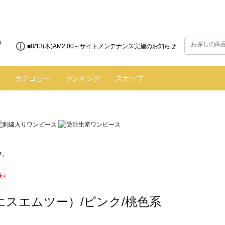
■8/13(木)AM2:00～サイトメンテナンス実施のお知らせ
■【お知らせ】ヤマト運輸の配送遅延・停止について
カテゴリー
ランキング
スナップ
中。
を♪
エスエムツー）/ピンク/桃色系