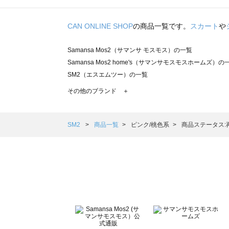
CAN ONLINE SHOP
の商品一覧です。
スカート
や
Samansa Mos2（サマンサ モスモス）の一覧
Samansa Mos2 home's（サマンサモスモスホームズ）の
SM2（エスエムツー）の一覧
TSUHARU by Samansa Mos2（ツハルバイサマンサモ
その他のブランド ＋
sm2rhythm（サマンサモスモス リズム）の一覧
Samansa Mos2 blue（サマンサモスモス ブルー）の一覧
Samansa Mos2 Lagom（サマンサモスモス ラーゴム）の
SM2
商品一覧
ピンク/桃色系
商品ステータス:
ehka sopo（エヘカソポ）の一覧
sō4ū（ソウフォーユー）の一覧
Te chichi（テチチ）の一覧
Te chichi CLASSIC（テチチ クラシック）の一覧
Te chichi TERRASSE（テチチ テラス）の一覧
Lugnoncure（ルノンキュール）の一覧
BETTY'S BLUE（べティーズブルー）の一覧
Wpc.（ワールドパーティー）の一覧