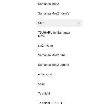
Samansa Mos2
Samansa Mos2 home's
SM2
TSUHARU by Samansa
Mos2
sm2rhythm
Samansa Mos2 blue
Samansa Mos2 Lagom
ehka sopo
sō4ū
Te chichi
Te chichi CLASSIC