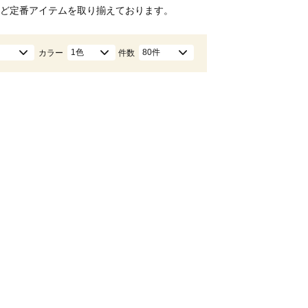
ど定番アイテムを取り揃えております。
1色
80件
カラー
件数