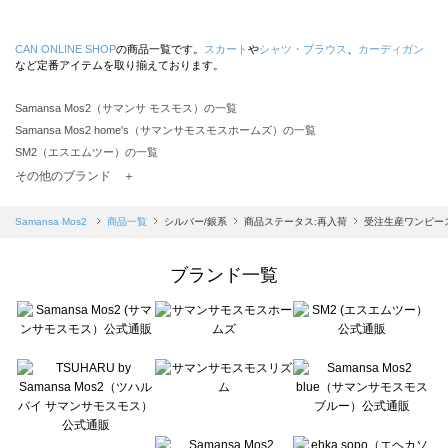
CAN ONLINE SHOP
の商品一覧です。
スカート
や
シャツ・ブラウス
、
カーディガン
など定番アイテムを取り揃えております。
Samansa Mos2（サマンサ モスモス）の一覧
Samansa Mos2 home's（サマンサモスモスホームズ）の一覧
SM2（エスエムツー）の一覧
TSUHARU by Samansa Mos2（ツハルバイサマンサモスモス）の一覧
その他のブランド ＋
sm2rhythm（サマンサモスモス リズム）の一覧
Samansa Mos2 blue（サマンサモスモス ブルー）の一覧
Samansa Mos2
商品一覧
シルバー/銀系
商品ステータス:再入荷
受注生産ワンピー
Samansa Mos2 Lagom（サマンサモスモス ラーゴム）の一覧
ehka sopo（エヘカソポ）の一覧
ブランド一覧
sō4ū（ソウフォーユー）の一覧
Te chichi（テチチ）の一覧
Te chichi CLASSIC（テチチ クラシック）の一覧
Te chichi TERRASSE（テチチ テラス）の一覧
Lugnoncure（ルノンキュール）の一覧
BETTY'S BLUE（べティーズブルー）の一覧
Wpc.（ワールドパーティー）の一覧