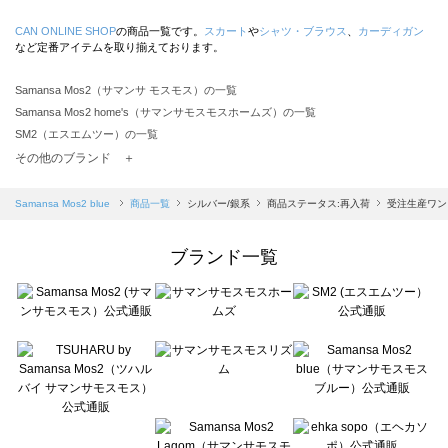
CAN ONLINE SHOP
の商品一覧です。
スカート
や
シャツ・ブラウス
、
カーディガン
など定番アイテムを取り揃えております。
Samansa Mos2（サマンサ モスモス）の一覧
Samansa Mos2 home's（サマンサモスモスホームズ）の一覧
SM2（エスエムツー）の一覧
TSUHARU by Samansa Mos2（ツハルバイサマンサモスモス）の一覧
その他のブランド ＋
sm2rhythm（サマンサモスモス リズム）の一覧
Samansa Mos2 blue（サマンサモスモス ブルー）の一覧
Samansa Mos2 blue
商品一覧
シルバー/銀系
商品ステータス:再入荷
受注生産ワン
Samansa Mos2 Lagom（サマンサモスモス ラーゴム）の一覧
ehka sopo（エヘカソポ）の一覧
ブランド一覧
sō4ū（ソウフォーユー）の一覧
Te chichi（テチチ）の一覧
Te chichi CLASSIC（テチチ クラシック）の一覧
Te chichi TERRASSE（テチチ テラス）の一覧
Lugnoncure（ルノンキュール）の一覧
BETTY'S BLUE（べティーズブルー）の一覧
Wpc.（ワールドパーティー）の一覧