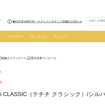
■8/13(木)AM2:00～サイトメンテナンス実施のお知らせ
カテゴリー
ランキング
スナップ
中。
を♪
hichi CLASSIC（テチチ クラシック）/シ