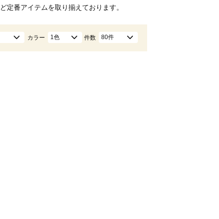
ど定番アイテムを取り揃えております。
1色
80件
カラー
件数