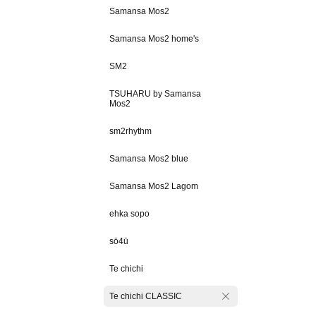
Samansa Mos2
Samansa Mos2 home's
SM2
TSUHARU by Samansa
Mos2
sm2rhythm
Samansa Mos2 blue
Samansa Mos2 Lagom
ehka sopo
sō4ū
Te chichi
Te chichi CLASSIC