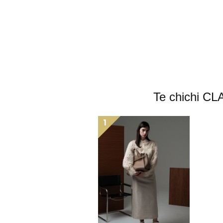
Te chic
1