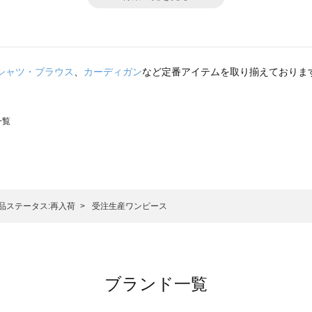
シャツ・ブラウス
、
カーディガン
など定番アイテムを取り揃えておりま
一覧
スモス）の一覧
一覧
品ステータス:再入荷
受注生産ワンピース
ブランド一覧