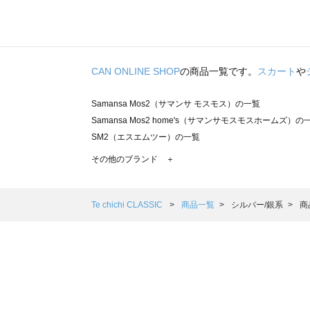
CAN ONLINE SHOP
の商品一覧です。
スカート
や
Samansa Mos2（サマンサ モスモス）の一覧
Samansa Mos2 home's（サマンサモスモスホームズ）の
SM2（エスエムツー）の一覧
TSUHARU by Samansa Mos2（ツハルバイサマンサモ
その他のブランド ＋
sm2rhythm（サマンサモスモス リズム）の一覧
Samansa Mos2 blue（サマンサモスモス ブルー）の一覧
Samansa Mos2 Lagom（サマンサモスモス ラーゴム）の
Te chichi CLASSIC
商品一覧
シルバー/銀系
商
ehka sopo（エヘカソポ）の一覧
sō4ū（ソウフォーユー）の一覧
Te chichi（テチチ）の一覧
Te chichi CLASSIC（テチチ クラシック）の一覧
Te chichi TERRASSE（テチチ テラス）の一覧
Lugnoncure（ルノンキュール）の一覧