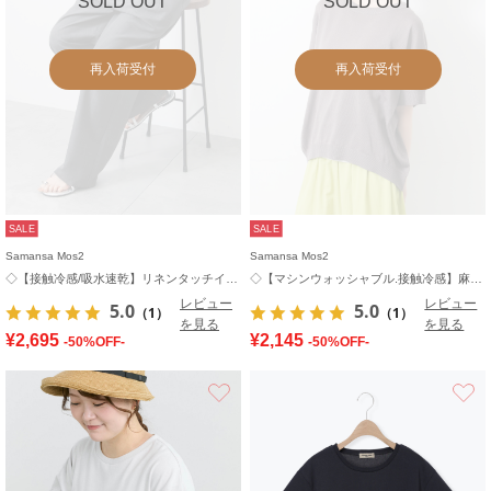
SOLD OUT
SOLD OUT
再入荷受付
再入荷受付
SALE
SALE
Samansa Mos2
Samansa Mos2
◇【接触冷感/吸水速乾】リネンタッチイージーパンツ
◇【マシンウォッシャブル.接触冷感】麻タッチニットPO
レビュー
レビュー
5.0
5.0
（1）
（1）
を見る
を見る
¥2,695
¥2,145
-50%OFF-
-50%OFF-
お気に入り