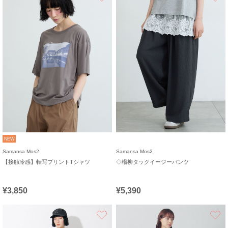
NEW
Samansa Mos2
Samansa Mos2
【接触冷感】転写プリントTシャツ
◇楊柳タックイージーパンツ
¥3,850
¥5,390
お気に入り