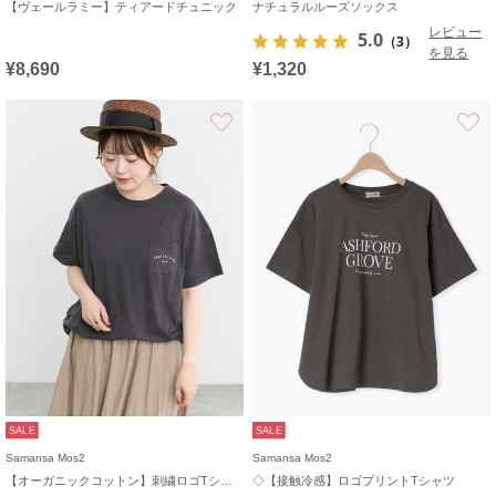
【ヴェールラミー】ティアードチュニック
ナチュラルルーズソックス
レビュー
5.0
（3）
を見る
¥8,690
¥1,320
お気に入り
SALE
SALE
Samansa Mos2
Samansa Mos2
【オーガニックコットン】刺繍ロゴTシャツ
◇【接触冷感】ロゴプリントTシャツ