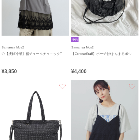
予約
Samansa Mos2
Samansa Mos2
◇【接触冷感】裾チュールチュニックTシャツ
【Cross×Staff】ポーチ付/まんまるポシェット
¥3,850
¥4,400
お気に入り