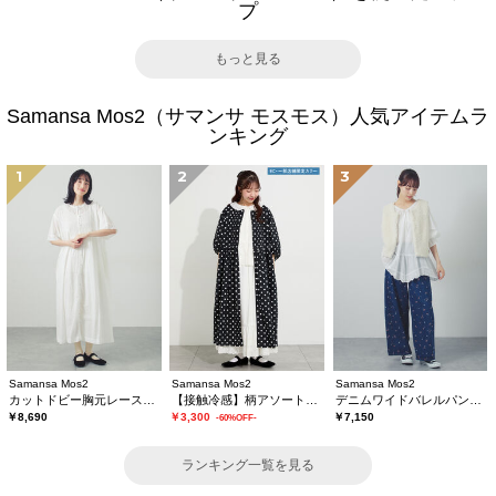
プ
もっと見る
Samansa Mos2（サマンサ モスモス）人気アイテムラ
ンキング
1
2
3
Samansa Mos2
Samansa Mos2
Samansa Mos2
カットドビー胸元レースワンピース
【接触冷感】柄アソートワンピース《限定カラーあり》
デニムワイドバレルパンツ〈WEB限定SS・XLサイズ〉
￥8,690
￥3,300
￥7,150
-60%OFF-
ランキング一覧を見る