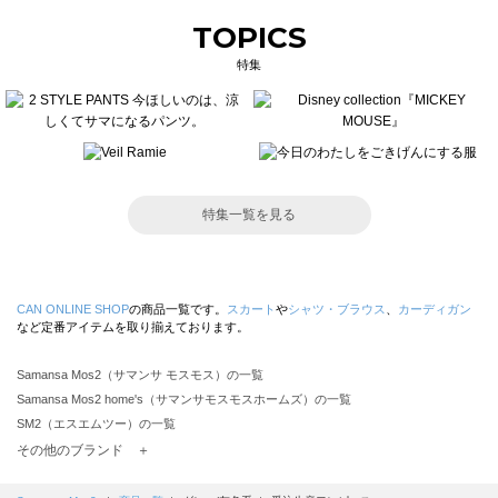
TOPICS
特集
特集一覧を見る
CAN ONLINE SHOP
の商品一覧です。
スカート
や
シャツ・ブラウス
、
カーディガン
など定番アイテムを取り揃えております。
Samansa Mos2（サマンサ モスモス）の一覧
Samansa Mos2 home's（サマンサモスモスホームズ）の一覧
SM2（エスエムツー）の一覧
TSUHARU by Samansa Mos2（ツハルバイサマンサモスモス）の一覧
その他のブランド ＋
sm2rhythm（サマンサモスモス リズム）の一覧
Samansa Mos2 blue（サマンサモスモス ブルー）の一覧