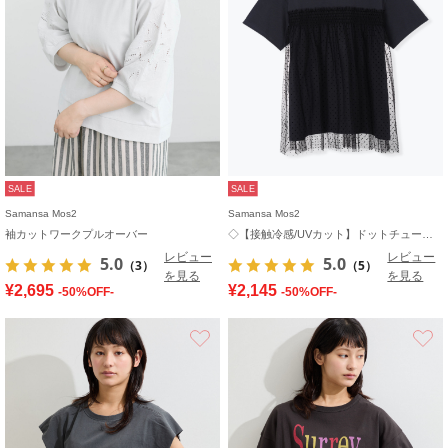
SALE
SALE
Samansa Mos2
Samansa Mos2
袖カットワークプルオーバー
◇【接触冷感/UVカット】ドットチュールドッキングTシャツ
レビュー
レビュー
5.0
5.0
（3）
（5）
を見る
を見る
¥2,695
¥2,145
-50%OFF-
-50%OFF-
お気に入り