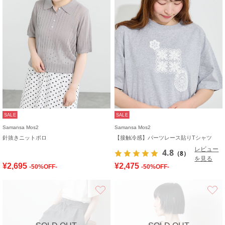
SALE
SALE
Samansa Mos2
Samansa Mos2
針抜きニットポロ
【接触冷感】パーツレース貼りTシャツ
レビュー
4.8
（8）
を見る
¥2,695
¥2,475
-50%OFF-
-50%OFF-
お気に入り