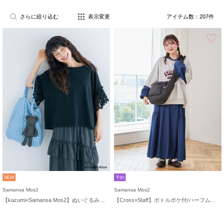
さらに絞り込む
表示変更
アイテム数：
207
件
NEW
予約
Samansa Mos2
Samansa Mos2
【kazumi×Samansa Mos2】ぬいぐるみバッグ
【Cross×Staff】ボトルポケ付/ハーフムーンフリルbag