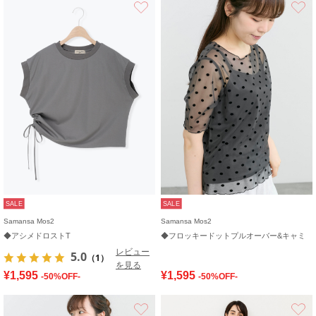
SALE
SALE
Samansa Mos2
Samansa Mos2
◆アシメドロストT
◆フロッキードットプルオーバー&キャミ
レビュー
5.0
（1）
を見る
¥1,595
¥1,595
-50%OFF-
-50%OFF-
お気に入り