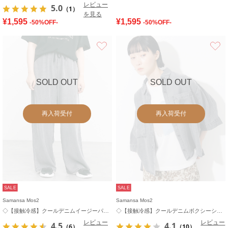
レビュー
5.0
（1）
を見る
¥1,595
¥1,595
-50%OFF-
-50%OFF-
お気に入り
SOLD OUT
SOLD OUT
再入荷受付
再入荷受付
SALE
SALE
Samansa Mos2
Samansa Mos2
◇【接触冷感】クールデニムイージーパンツ
◇【接触冷感】クールデニムボクシーシャツ
レビュー
レビュー
4.5
4.1
（6）
（10）