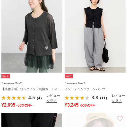
SALE
SALE
Samansa Mos2
Samansa Mos2
【接触冷感】ワンポイント刺繍カーディガン
インドデニムコクーンパンツ
レビュー
レビュー
4.5
3.8
（4）
（11）
を見る
を見る
¥2,695
¥3,245
-50%OFF-
-50%OFF-
お気に入り