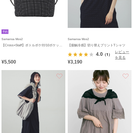
予約
Samansa Mos2
Samansa Mos2
【Cross×Staff】ボトルポケ付/10ポケットトートbag
【接触冷感】切り替えプリントTシャツ
レビュー
4.0
（1）
を見る
¥5,500
¥3,190
お気に入り