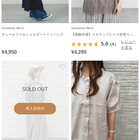
Samansa Mos2
Samansa Mos2
チュールフリルショルダートートバッグ
【接触冷感】スカラップレース切替カットソー
レビュー
5.0
（1）
を見る
¥4,950
¥4,290
お気に入り
SOLD OUT
再入荷受付