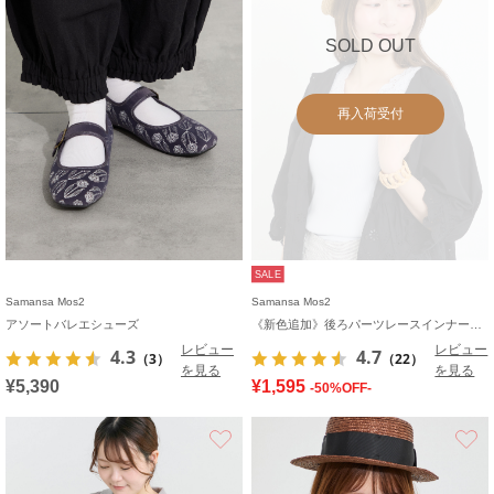
SOLD OUT
再入荷受付
SALE
Samansa Mos2
Samansa Mos2
アソートバレエシューズ
《新色追加》後ろパーツレースインナー【接触冷感】
レビュー
レビュー
4.3
4.7
（3）
（22）
を見る
を見る
¥5,390
¥1,595
-50%OFF-
お気に入り