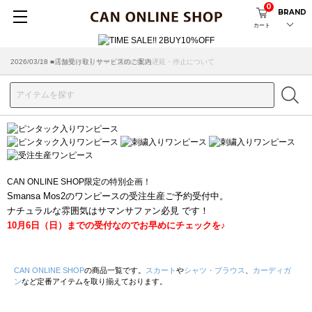
0
BRAND
カート
2026/07/29 ■【お知らせ】ヤマト運輸の配送遅延・停止について
2026/03/18 ■店舗受け取りサービスのご案内
CAN ONLINE SHOP限定の特別企画！
Smansa Mos2のワンピースの受注生産ご予約受付中。
ナチュラルな雰囲気はサマンサファン必見 です！
10月6日（日）までの受付なのでお早めにチェックを♪
CAN ONLINE SHOP
の商品一覧です。
スカート
や
シャツ・ブラウス
、
カーディガ
ン
など定番アイテムを取り揃えております。