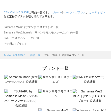
CAN ONLINE SHOP
の商品一覧です。
スカート
や
シャツ・ブラウス
、
カーディガン
など定番アイテムを取り揃えております。
Samansa Mos2（サマンサ モスモス）の一覧
Samansa Mos2 home's（サマンサモスモスホームズ）の一覧
SM2（エスエムツー）の一覧
TSUHARU by Samansa Mos2（ツハルバイサマンサモスモス）の一覧
その他のブランド ＋
sm2rhythm（サマンサモスモス リズム）の一覧
Samansa Mos2 blue（サマンサモスモス ブルー）の一覧
Te chichi CLASSIC
商品一覧
ブルー/青系
受注生産ワンピース
Samansa Mos2 Lagom（サマンサモスモス ラーゴム）の一覧
ehka sopo（エヘカソポ）の一覧
ブランド一覧
sō4ū（ソウフォーユー）の一覧
Te chichi（テチチ）の一覧
Te chichi CLASSIC（テチチ クラシック）の一覧
Te chichi TERRASSE（テチチ テラス）の一覧
Lugnoncure（ルノンキュール）の一覧
BETTY'S BLUE（べティーズブルー）の一覧
Wpc.（ワールドパーティー）の一覧