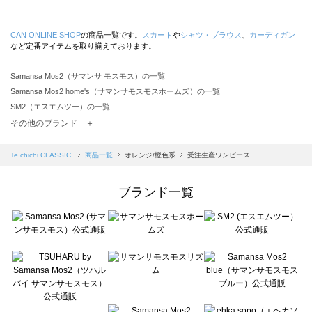
CAN ONLINE SHOP
の商品一覧です。
スカート
や
シャツ・ブラウス
、
カーディガン
など定番アイテムを取り揃えております。
Samansa Mos2（サマンサ モスモス）の一覧
Samansa Mos2 home's（サマンサモスモスホームズ）の一覧
SM2（エスエムツー）の一覧
TSUHARU by Samansa Mos2（ツハルバイサマンサモスモス）の一覧
その他のブランド ＋
sm2rhythm（サマンサモスモス リズム）の一覧
Samansa Mos2 blue（サマンサモスモス ブルー）の一覧
Te chichi CLASSIC
商品一覧
オレンジ/橙色系
受注生産ワンピース
Samansa Mos2 Lagom（サマンサモスモス ラーゴム）の一覧
ehka sopo（エヘカソポ）の一覧
ブランド一覧
sō4ū（ソウフォーユー）の一覧
Te chichi（テチチ）の一覧
Te chichi CLASSIC（テチチ クラシック）の一覧
Te chichi TERRASSE（テチチ テラス）の一覧
Lugnoncure（ルノンキュール）の一覧
BETTY'S BLUE（べティーズブルー）の一覧
Wpc.（ワールドパーティー）の一覧