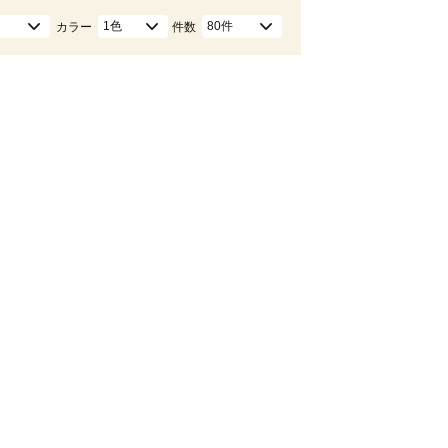
1色
80件
カラー
件数