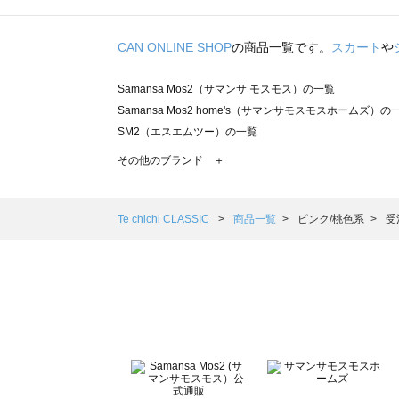
CAN ONLINE SHOP
の商品一覧です。
スカート
や
Samansa Mos2（サマンサ モスモス）の一覧
Samansa Mos2 home's（サマンサモスモスホームズ）の
SM2（エスエムツー）の一覧
TSUHARU by Samansa Mos2（ツハルバイサマンサモ
その他のブランド ＋
sm2rhythm（サマンサモスモス リズム）の一覧
Samansa Mos2 blue（サマンサモスモス ブルー）の一覧
Samansa Mos2 Lagom（サマンサモスモス ラーゴム）の
Te chichi CLASSIC
商品一覧
ピンク/桃色系
受
ehka sopo（エヘカソポ）の一覧
sō4ū（ソウフォーユー）の一覧
Te chichi（テチチ）の一覧
Te chichi CLASSIC（テチチ クラシック）の一覧
Te chichi TERRASSE（テチチ テラス）の一覧
Lugnoncure（ルノンキュール）の一覧
BETTY'S BLUE（べティーズブルー）の一覧
Wpc.（ワールドパーティー）の一覧