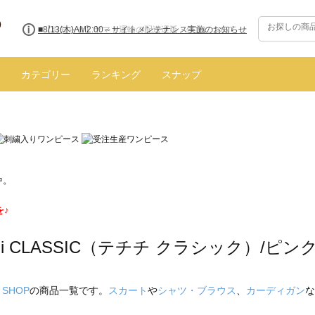
■8/13(木)AM2:00～サイトメンテナンス実施のお知らせ
カテゴリー
ランキング
スナップ
中。
を♪
ichi CLASSIC（テチチ クラシック）/ピン
 SHOP
の商品一覧です。
スカート
や
シャツ・ブラウス
、
カーディガン
な