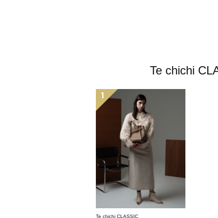
Te chic
1
Te chichi CLASSIC