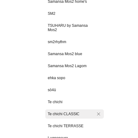
Samansa Mos2 home's
SM2
TSUHARU by Samansa
Mos2
sm2rhythm
Samansa Mos2 blue
Samansa Mos2 Lagom
ehka sopo
sō4ū
Te chichi
Te chichi CLASSIC
Te chichi TERRASSE