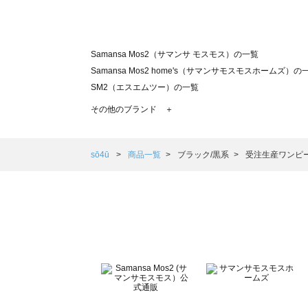
Samansa Mos2（サマンサ モスモス）の一覧
Samansa Mos2 home's（サマンサモスモスホームズ）の
SM2（エスエムツー）の一覧
TSUHARU by Samansa Mos2（ツハルバイサマンサモ
その他のブランド ＋
sm2rhythm（サマンサモスモス リズム）の一覧
Samansa Mos2 blue（サマンサモスモス ブルー）の一覧
Samansa Mos2 Lagom（サマンサモスモス ラーゴム）の
sō4ū
商品一覧
ブラック/黒系
受注生産ワンピ
ehka sopo（エヘカソポ）の一覧
sō4ū（ソウフォーユー）の一覧
Te chichi（テチチ）の一覧
Te chichi CLASSIC（テチチ クラシック）の一覧
Te chichi TERRASSE（テチチ テラス）の一覧
Lugnoncure（ルノンキュール）の一覧
BETTY'S BLUE（べティーズブルー）の一覧
Wpc.（ワールドパーティー）の一覧