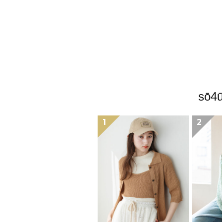
sō
1
2