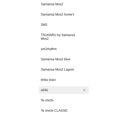
Samansa Mos2
Samansa Mos2 home's
SM2
TSUHARU by Samansa
Mos2
sm2rhythm
Samansa Mos2 blue
Samansa Mos2 Lagom
ehka sopo
sō4ū
Te chichi
Te chichi CLASSIC