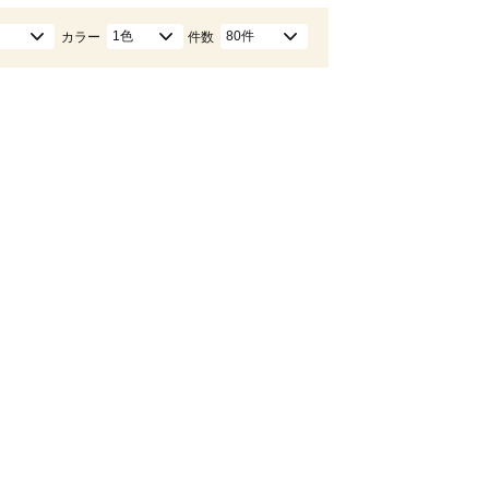
1色
80件
カラー
件数