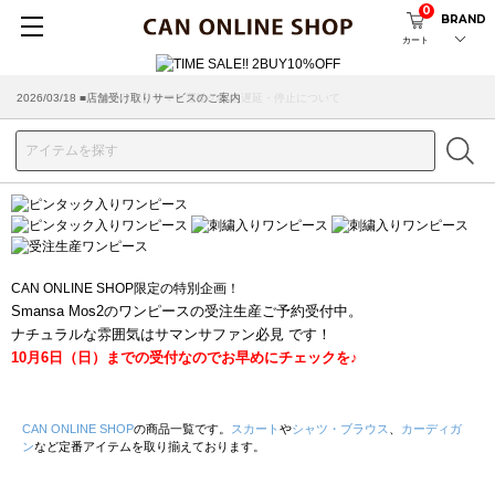
0
BRAND
カート
2026/07/29 ■【お知らせ】ヤマト運輸の配送遅延・停止について
2026/03/18 ■店舗受け取りサービスのご案内
CAN ONLINE SHOP限定の特別企画！
Smansa Mos2のワンピースの受注生産ご予約受付中。
ナチュラルな雰囲気はサマンサファン必見 です！
10月6日（日）までの受付なのでお早めにチェックを♪
CAN ONLINE SHOP
の商品一覧です。
スカート
や
シャツ・ブラウス
、
カーディガ
ン
など定番アイテムを取り揃えております。