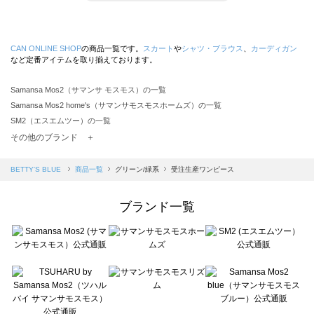
CAN ONLINE SHOP
の商品一覧です。
スカート
や
シャツ・ブラウス
、
カーディガン
など定番アイテムを取り揃えております。
Samansa Mos2（サマンサ モスモス）の一覧
Samansa Mos2 home's（サマンサモスモスホームズ）の一覧
SM2（エスエムツー）の一覧
TSUHARU by Samansa Mos2（ツハルバイサマンサモスモス）の一覧
その他のブランド ＋
sm2rhythm（サマンサモスモス リズム）の一覧
Samansa Mos2 blue（サマンサモスモス ブルー）の一覧
BETTY'S BLUE
商品一覧
グリーン/緑系
受注生産ワンピース
Samansa Mos2 Lagom（サマンサモスモス ラーゴム）の一覧
ehka sopo（エヘカソポ）の一覧
ブランド一覧
sō4ū（ソウフォーユー）の一覧
Te chichi（テチチ）の一覧
Te chichi CLASSIC（テチチ クラシック）の一覧
Te chichi TERRASSE（テチチ テラス）の一覧
Lugnoncure（ルノンキュール）の一覧
BETTY'S BLUE（べティーズブルー）の一覧
Wpc.（ワールドパーティー）の一覧