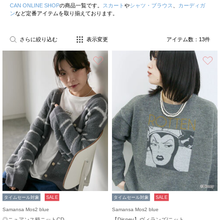
CAN ONLINE SHOP
の商品一覧です。
スカート
や
シャツ・ブラウス
、
カーディガ
ン
など定番アイテムを取り揃えております。
さらに絞り込む
表示変更
アイテム数：
13
件
お気に入り
タイムセール対象
SALE
タイムセール対象
SALE
Samansa Mos2 blue
Samansa Mos2 blue
◎ニュアンス柄ニットCD
【Disney】ヴィランズ/ニット