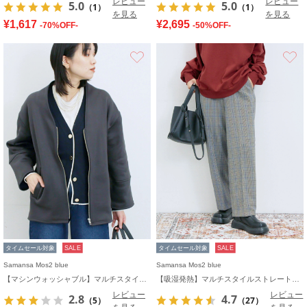
レビュー
レビュー
5.0
5.0
（1）
（1）
を見る
を見る
¥1,617
¥2,695
-70%OFF-
-50%OFF-
お気に入り
タイムセール対象
SALE
タイムセール対象
SALE
Samansa Mos2 blue
Samansa Mos2 blue
【マシンウォッシャブル】マルチスタイルボンディングブルゾン
【吸湿発熱】マルチスタイルストレートパンツ
レビュー
レビュー
2.8
4.7
（5）
（27）