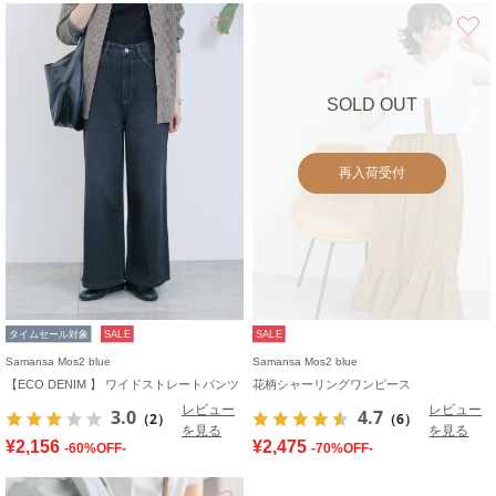
お気に入り
SOLD OUT
再入荷受付
タイムセール対象
SALE
SALE
Samansa Mos2 blue
Samansa Mos2 blue
【ECO DENIM 】 ワイドストレートパンツ
花柄シャーリングワンピース
レビュー
レビュー
3.0
4.7
（2）
（6）
を見る
を見る
¥2,156
¥2,475
-60%OFF-
-70%OFF-
お気に入り