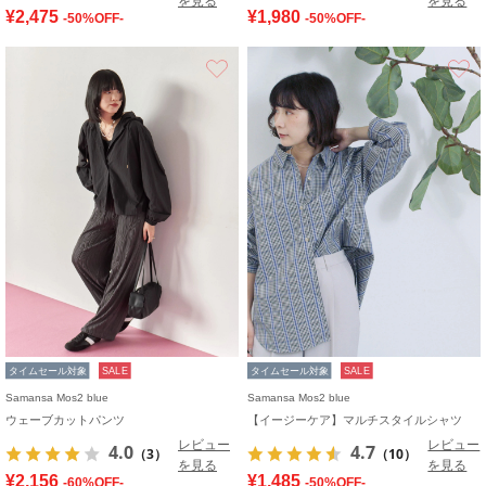
を見る
を見る
¥2,475
¥1,980
-50%OFF-
-50%OFF-
お気に入り
タイムセール対象
SALE
タイムセール対象
SALE
Samansa Mos2 blue
Samansa Mos2 blue
ウェーブカットパンツ
【イージーケア】マルチスタイルシャツ
レビュー
レビュー
4.0
4.7
（3）
（10）
を見る
を見る
¥2,156
¥1,485
-60%OFF-
-50%OFF-