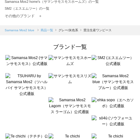
Samansa Mos2 home's（サマンサモスモスホームズ）の一覧
SM2（エスエムツー）の一覧
TSUHARU by Samansa Mos2（ツハルバイサマンサモスモス）の一覧
その他のブランド ＋
sm2rhythm（サマンサモスモス リズム）の一覧
Samansa Mos2 blue（サマンサモスモス ブルー）の一覧
Samansa Mos2 blue
商品一覧
グレー/灰色系
受注生産ワンピース
Samansa Mos2 Lagom（サマンサモスモス ラーゴム）の一覧
ehka sopo（エヘカソポ）の一覧
ブランド一覧
sō4ū（ソウフォーユー）の一覧
Te chichi（テチチ）の一覧
Te chichi CLASSIC（テチチ クラシック）の一覧
Te chichi TERRASSE（テチチ テラス）の一覧
Lugnoncure（ルノンキュール）の一覧
BETTY'S BLUE（べティーズブルー）の一覧
Wpc.（ワールドパーティー）の一覧