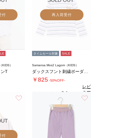
OUT
SOLD OUT
受付
再入荷受付
ALE
タイムセール対象
SALE
m（KIDS）
Samansa Mos2 Lagom（KIDS）
ンT
ダックスフント刺繍ボーダーロンT
￥825
-50%OFF-
レビ
ュー
5.0
（1）
を見
お気に入り
お気に入り
る
OUT
受付