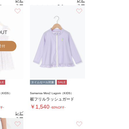
レビ
レビ
ュー
ュー
0
5.0
（1）
（2）
を見
を見
お気に入り
お気に入り
る
る
OUT
受付
ALE
タイムセール対象
SALE
m（KIDS）
Samansa Mos2 Lagom（KIDS）
裾フリルラッシュガード
￥1,540
FF-
-60%OFF-
レビ
ュー
0
（1）
を見
お気に入り
お気に入り
る