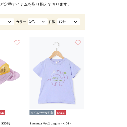
ど定番アイテムを取り揃えております。
1色
80件
カラー
件数
お気に入り
お気に入り
ALE
タイムセール対象
SALE
m（KIDS）
Samansa Mos2 Lagom（KIDS）