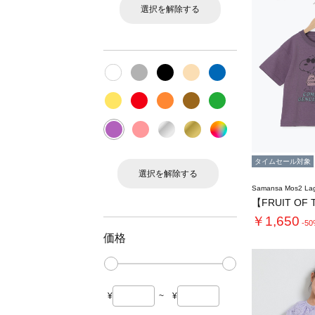
選択を解除する
タイムセール対象
選択を解除する
Samansa Mos2 L
￥1,650
-5
価格
¥
~
¥