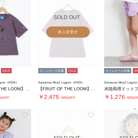
SOLD OUT
再入荷受付
SALE
タイムセール対象
SALE
タイムセール対象
S
agom（KIDS）
Samansa Mos2 Lagom（KIDS）
Samansa Mos2 Lago
【FRUIT OF THE LOOM】PEA…
【FRUIT OF THE LOOM】PEA…
￥2,475
￥1,276
0%OFF-
-50%OFF-
-60%O
5.
お気に入り
お気に入り