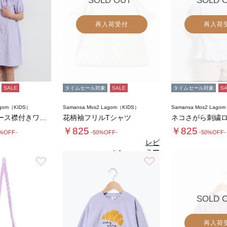
SOLD OUT
SOLD 
再入荷受付
再入荷
SALE
タイムセール対象
SALE
タイムセール対象
S
agom（KIDS）
Samansa Mos2 Lagom（KIDS）
Samansa Mos2 Lago
スカラップレース襟付きワンピース
花柄袖フリルTシャツ
ネコさがら刺繍ロ
￥825
￥825
2%OFF-
-50%OFF-
-50%OFF-
レビ
ュー
4.0
（1）
を見
お気に入り
お気に入り
る
SOLD 
再入荷