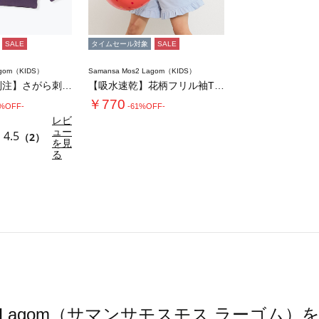
SALE
タイムセール対象
SALE
agom（KIDS）
Samansa Mos2 Lagom（KIDS）
【Champion別注】さがら刺繍トレーナー…
【吸水速乾】花柄フリル袖Tシャツ
￥770
0%OFF-
-61%OFF-
レビ
ュー
4.5
（2）
を見
る
Mos2 Lagom（サマンサモスモス ラーゴム