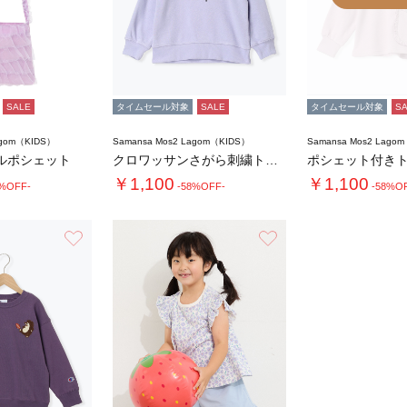
SALE
タイムセール対象
SALE
タイムセール対象
S
agom（KIDS）
Samansa Mos2 Lagom（KIDS）
Samansa Mos2 Lago
ルポシェット
クロワッサンさがら刺繍トレーナー
ポシェット付き
￥1,100
￥1,100
0%OFF-
-58%OFF-
-58%O
お気に入り
お気に入り