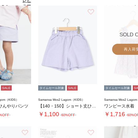
レビ
ュー
5.0
4.
（1）
を見
お気に入り
お気に入り
る
SOLD 
再入荷
SALE
タイムセール対象
SALE
タイムセール対象
S
agom（KIDS）
Samansa Mos2 Lagom（KIDS）
Samansa Mos2 Lago
ひんやりパンツ
【140・150】ショート丈ひんやりパンツ
ワンピース水着
￥1,100
￥1,716
0%OFF-
-60%OFF-
-60%O
5.
お気に入り
お気に入り