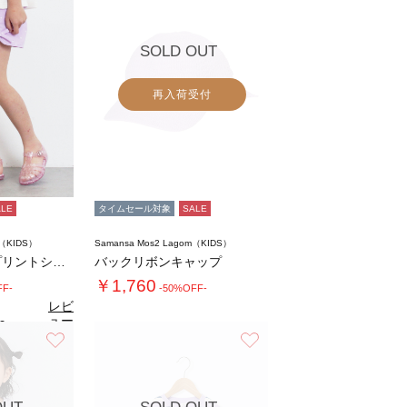
SOLD OUT
再入荷受付
ALE
タイムセール対象
SALE
m（KIDS）
Samansa Mos2 Lagom（KIDS）
水陸両用ドットプリントショートパンツ
バックリボンキャップ
￥1,760
FF-
-50%OFF-
レビ
ュー
0
（1）
を見
お気に入り
お気に入り
る