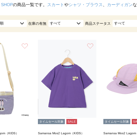
 SHOP
の商品一覧です。
スカート
や
シャツ・ブラウス
、
カーディガン
な
順
すべて
すべて
在庫の有無
商品ステータス
お気に入り
お気に入り
タイムセール対象
SALE
タイムセール対象
S
agom（KIDS）
Samansa Mos2 Lagom（KIDS）
Samansa Mos2 Lago