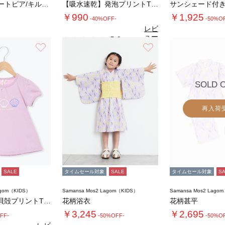
【Disney】ズートピア/キルティングショ…
【吸水速乾】発泡プリントTシャツ
サンシェード付
￥990
￥1,925
-40%OFF-
-50%O
レビ
ュー
5.0
（1）
を見
お気に入り
お気に入り
る
SOLD 
再入荷
SALE
タイムセール対象
SALE
タイムセール対象
S
agom（KIDS）
Samansa Mos2 Lagom（KIDS）
Samansa Mos2 Lago
【吸水速乾】貝殻プリントTシャツ
花柄浴衣
花柄甚平
￥3,245
￥2,695
FF-
-50%OFF-
-50%O