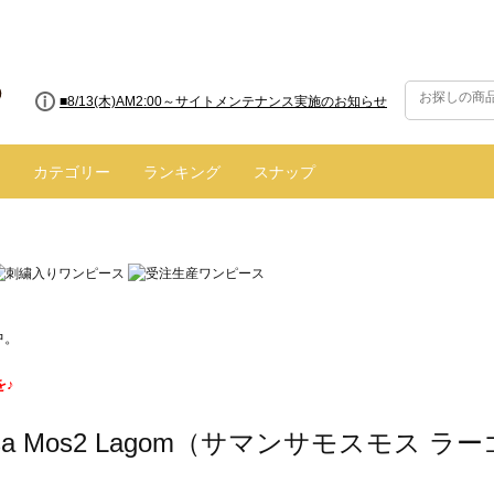
■8/13(木)AM2:00～サイトメンテナンス実施のお知らせ
■【お知らせ】ヤマト運輸の配送遅延・停止について
カテゴリー
ランキング
スナップ
中。
を♪
nsa Mos2 Lagom（サマンサモスモス 