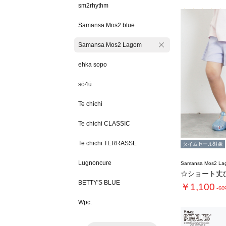
sm2rhythm
Samansa Mos2 blue
Samansa Mos2 Lagom
ehka sopo
sō4ū
Te chichi
Te chichi CLASSIC
Te chichi TERRASSE
タイムセール対象
Lugnoncure
Samansa Mos2 L
☆ショート丈
BETTY'S BLUE
￥1,100
-6
Wpc.