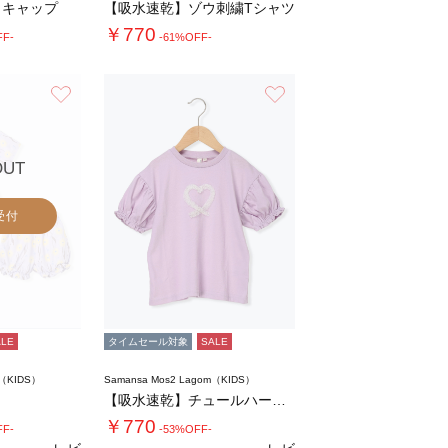
きキャップ
【吸水速乾】ゾウ刺繍Tシャツ
￥770
FF-
-61%OFF-
お気に入り
お気に入り
OUT
受付
ALE
タイムセール対象
SALE
m（KIDS）
Samansa Mos2 Lagom（KIDS）
【吸水速乾】チュールハートTシャツ
￥770
FF-
-53%OFF-