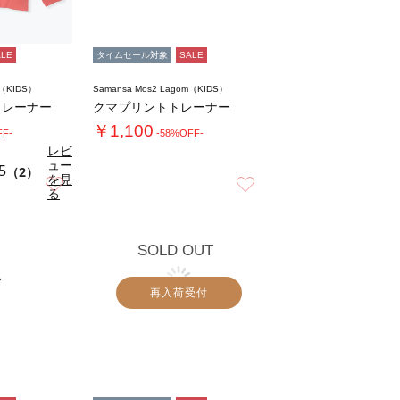
ALE
タイムセール対象
SALE
m（KIDS）
Samansa Mos2 Lagom（KIDS）
トレーナー
クマプリントトレーナー
￥1,100
FF-
-58%OFF-
レビ
ュー
5
（2）
を見
お気に入り
お気に入り
る
SOLD OUT
再入荷受付