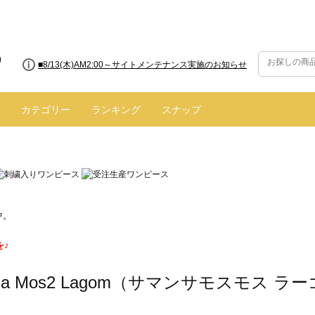
■8/13(木)AM2:00～サイトメンテナンス実施のお知らせ
■【お知らせ】ヤマト運輸の配送遅延・停止について
カテゴリー
ランキング
スナップ
中。
を♪
nsa Mos2 Lagom（サマンサモスモス ラ