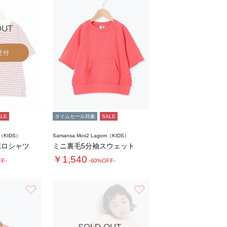
OUT
受付
ALE
タイムセール対象
SALE
m（KIDS）
Samansa Mos2 Lagom（KIDS）
ポロシャツ
ミニ裏毛5分袖スウェット
￥1,540
FF-
-60%OFF-
お気に入り
お気に入り