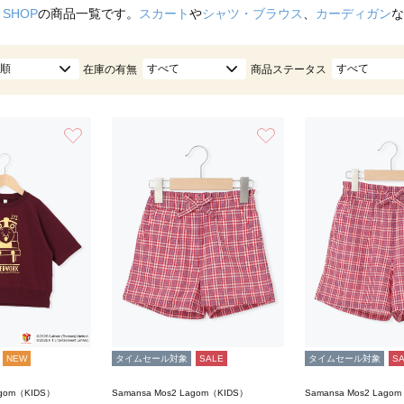
 SHOP
の商品一覧です。
スカート
や
シャツ・ブラウス
、
カーディガン
な
順
すべて
すべて
在庫の有無
商品ステータス
お気に入り
お気に入り
NEW
タイムセール対象
SALE
タイムセール対象
S
agom（KIDS）
Samansa Mos2 Lagom（KIDS）
Samansa Mos2 Lago