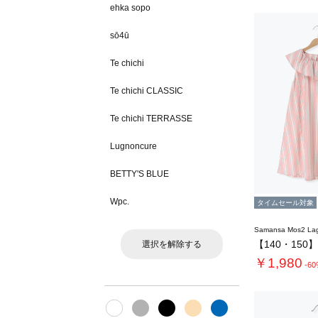
ehka sopo
sō4ū
Te chichi
Te chichi CLASSIC
Te chichi TERRASSE
Lugnoncure
BETTY'S BLUE
Wpc.
タイムセール対象
Samansa Mos2 L
選択を解除する
￥1,980
-6