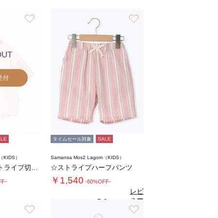
お気に入り
お気に入り
OUT
受付
ALE
タイムセール対象
SALE
m（KIDS）
Samansa Mos2 Lagom（KIDS）
【140・150】ストライプ切替Tシャツ
☆ストライプハーフパンツ
￥1,540
FF-
-60%OFF-
レビ
ュー
5.0
（1）
を見
お気に入り
お気に入り
る