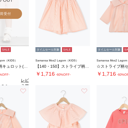
D OUT
荷受付
SALE
タイムセール対象
SALE
タイムセール対象
S
agom（KIDS）
Samansa Mos2 Lagom（KIDS）
Samansa Mos2 Lago
☆ストライプ柄キュロット(セットアップ可)
【140・150】ストライプ柄キュロット(セ…
￥1,716
￥1,716
0%OFF-
-60%OFF-
-60%O
レビ
ュー
5.0
（1）
を見
お気に入り
お気に入り
る