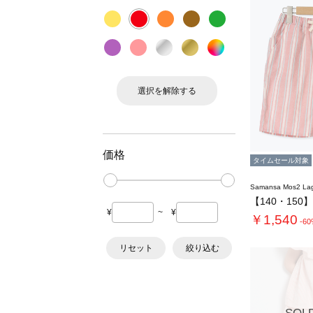
選択を解除する
価格
タイムセール対象
Samansa Mos2 L
¥
~
¥
￥1,540
-6
リセット
絞り込む