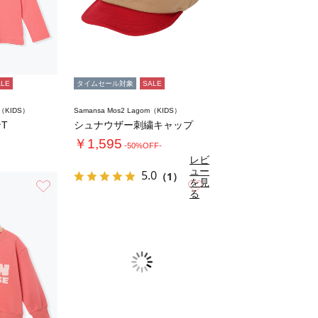
ALE
タイムセール対象
SALE
m（KIDS）
Samansa Mos2 Lagom（KIDS）
T
シュナウザー刺繍キャップ
￥1,595
-50%OFF-
レビ
ュー
5.0
（1）
を見
お気に入り
お気に入り
る