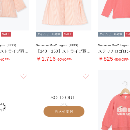
SALE
タイムセール対象
SALE
タイムセール対象
S
agom（KIDS）
Samansa Mos2 Lagom（KIDS）
Samansa Mos2 Lago
【140・150】ストライプ柄セーラーカラー…
【140・150】ストライプ柄ビッグカラーブ…
ステッチロゴロン
￥1,716
￥825
0%OFF-
-60%OFF-
-50%OFF-
お気に入り
お気に入り
SOLD OUT
再入荷受付