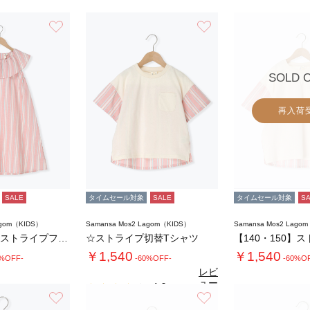
お気に入り
お気に入り
SOLD 
再入荷
SALE
タイムセール対象
SALE
タイムセール対象
S
agom（KIDS）
Samansa Mos2 Lagom（KIDS）
Samansa Mos2 Lago
【140・150】ストライプフリルカラーワン…
☆ストライプ切替Tシャツ
￥1,540
￥1,540
0%OFF-
-60%OFF-
-60%O
レビ
ュー
4.0
（1）
を見
お気に入り
お気に入り
る