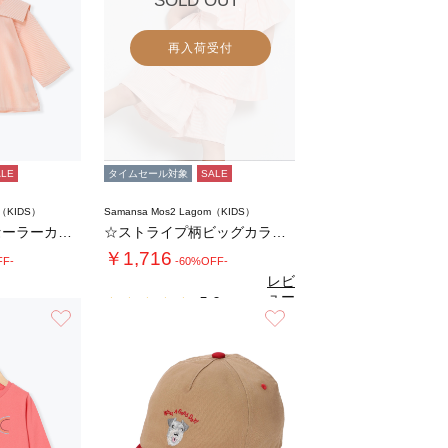
SOLD OUT
再入荷受付
ALE
タイムセール対象
SALE
m（KIDS）
Samansa Mos2 Lagom（KIDS）
☆ストライプ柄セーラーカラーシャツ
☆ストライプ柄ビッグカラーブラウス(セットア…
￥1,716
FF-
-60%OFF-
レビ
ュー
5.0
（1）
を見
お気に入り
お気に入り
る