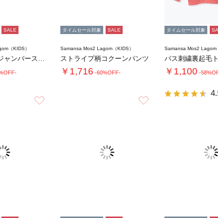
SALE
タイムセール対象
SALE
タイムセール対象
S
agom（KIDS）
Samansa Mos2 Lagom（KIDS）
Samansa Mos2 Lago
ストライプ柄ジャンバースカート
ストライプ柄コクーンパンツ
バス刺繍裏起毛
￥1,716
￥1,100
0%OFF-
-60%OFF-
-58%O
4.
お気に入り
お気に入り