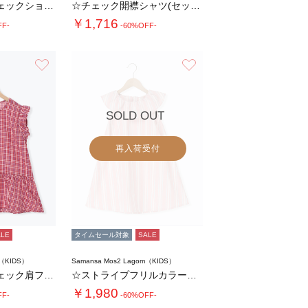
【140・150】チェックショートパンツ(セ…
☆チェック開襟シャツ(セットアップ可)
￥1,716
FF-
-60%OFF-
お気に入り
お気に入り
SOLD OUT
再入荷受付
ALE
タイムセール対象
SALE
m（KIDS）
Samansa Mos2 Lagom（KIDS）
【140・150】チェック肩フリルブラウス(…
☆ストライプフリルカラーワンピース
￥1,980
FF-
-60%OFF-