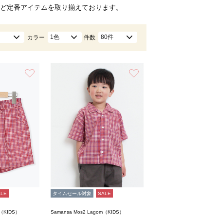
ど定番アイテムを取り揃えております。
1色
80件
カラー
件数
お気に入り
お気に入り
ALE
タイムセール対象
SALE
m（KIDS）
Samansa Mos2 Lagom（KIDS）