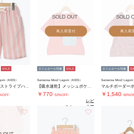
SOLD OUT
SOLD 
再入荷受付
再入荷
SALE
タイムセール対象
SALE
タイムセール対象
S
agom（KIDS）
Samansa Mos2 Lagom（KIDS）
Samansa Mos2 Lago
【140・150】ストライプハーフパンツ
【吸水速乾】メッシュポケット恐竜Tシャツ
マルチボーダー
￥770
￥1,540
0%OFF-
-53%OFF-
-60%O
レビ
ュー
5.0
（2）
を見
お気に入り
お気に入り
る