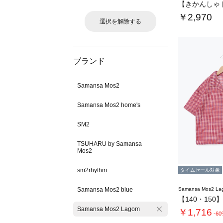
￥2,970
選択を解除する
ブランド
Samansa Mos2
Samansa Mos2 home's
SM2
TSUHARU by Samansa
Mos2
sm2rhythm
タイムセール対象
Samansa Mos2 blue
Samansa Mos2 L
Samansa Mos2 Lagom
￥1,716
-6