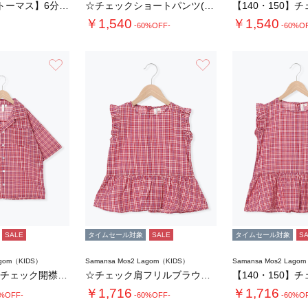
【きかんしゃトーマス】6分袖スウェットTシャ…
☆チェックショートパンツ(セットアップ可)
￥1,540
￥1,540
-60%OFF-
-60%O
お気に入り
お気に入り
SALE
タイムセール対象
SALE
タイムセール対象
S
agom（KIDS）
Samansa Mos2 Lagom（KIDS）
Samansa Mos2 Lago
【140・150】チェック開襟シャツ(セット…
☆チェック肩フリルブラウス(セットアップ可)…
￥1,716
￥1,716
0%OFF-
-60%OFF-
-60%O