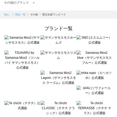
TSUHARU by Samansa Mos2（ツハルバイサマンサモスモス）の一覧
その他のブランド ＋
sm2rhythm（サマンサモスモス リズム）の一覧
Samansa Mos2 blue（サマンサモスモス ブルー）の一覧
Wpc.
商品一覧
その他
受注生産ワンピース
Samansa Mos2 Lagom（サマンサモスモス ラーゴム）の一覧
ehka sopo（エヘカソポ）の一覧
ブランド一覧
sō4ū（ソウフォーユー）の一覧
Te chichi（テチチ）の一覧
Te chichi CLASSIC（テチチ クラシック）の一覧
Te chichi TERRASSE（テチチ テラス）の一覧
Lugnoncure（ルノンキュール）の一覧
BETTY'S BLUE（べティーズブルー）の一覧
Wpc.（ワールドパーティー）の一覧