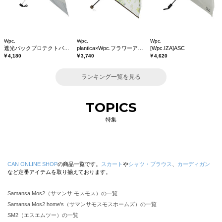
Wpc.
Wpc.
Wpc.
遮光バックプロテクトパラソル tiny
plantica×Wpc.フラワーアンブレラプラスティックmini
[Wpc.IZA]ASC
￥4,180
￥3,740
￥4,620
ランキング一覧を見る
TOPICS
特集
CAN ONLINE SHOP
の商品一覧です。
スカート
や
シャツ・ブラウス
、
カーディガン
など定番アイテムを取り揃えております。
Samansa Mos2（サマンサ モスモス）の一覧
Samansa Mos2 home's（サマンサモスモスホームズ）の一覧
SM2（エスエムツー）の一覧