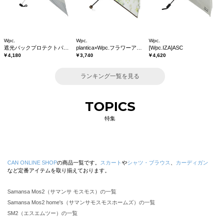
Wpc.
Wpc.
Wpc.
遮光バックプロテクトパラソル tiny
plantica×Wpc.フラワーアンブレラプラスティックmini
[Wpc.IZA]ASC
￥4,180
￥3,740
￥4,620
ランキング一覧を見る
TOPICS
特集
CAN ONLINE SHOP
の商品一覧です。
スカート
や
シャツ・ブラウス
、
カーディガン
など定番アイテムを取り揃えております。
Samansa Mos2（サマンサ モスモス）の一覧
Samansa Mos2 home's（サマンサモスモスホームズ）の一覧
SM2（エスエムツー）の一覧