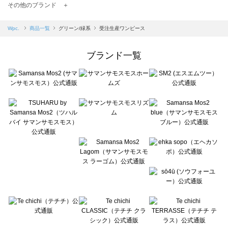
TSUHARU by Samansa Mos2（ツハルバイサマンサモスモス）の一覧
その他のブランド ＋
sm2rhythm（サマンサモスモス リズム）の一覧
Samansa Mos2 blue（サマンサモスモス ブルー）の一覧
Wpc.
商品一覧
グリーン/緑系
受注生産ワンピース
Samansa Mos2 Lagom（サマンサモスモス ラーゴム）の一覧
ehka sopo（エヘカソポ）の一覧
ブランド一覧
sō4ū（ソウフォーユー）の一覧
Te chichi（テチチ）の一覧
Te chichi CLASSIC（テチチ クラシック）の一覧
Te chichi TERRASSE（テチチ テラス）の一覧
Lugnoncure（ルノンキュール）の一覧
BETTY'S BLUE（べティーズブルー）の一覧
Wpc.（ワールドパーティー）の一覧