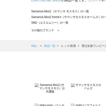
CAN ONLINE SHOP
の商品一覧です。
スカート
や
Samansa Mos2（サマンサ モスモス）の一覧
Samansa Mos2 home's（サマンサモスモスホームズ）の
SM2（エスエムツー）の一覧
TSUHARU by Samansa Mos2（ツハルバイサマンサモ
その他のブランド ＋
sm2rhythm（サマンサモスモス リズム）の一覧
Samansa Mos2 blue（サマンサモスモス ブルー）の一覧
Samansa Mos2 Lagom（サマンサモスモス ラーゴム）の
Wpc.
商品一覧
レッド/赤系
受注生産ワンピー
ehka sopo（エヘカソポ）の一覧
sō4ū（ソウフォーユー）の一覧
Te chichi（テチチ）の一覧
Te chichi CLASSIC（テチチ クラシック）の一覧
Te chichi TERRASSE（テチチ テラス）の一覧
Lugnoncure（ルノンキュール）の一覧
BETTY'S BLUE（べティーズブルー）の一覧
Wpc.（ワールドパーティー）の一覧