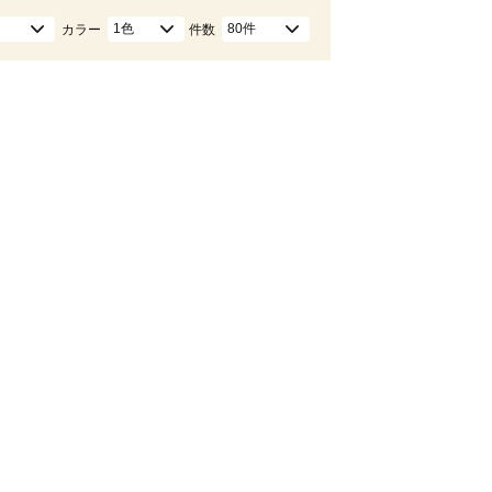
1色
80件
カラー
件数