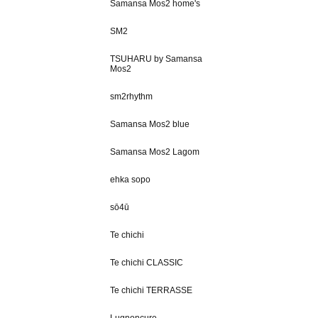
Samansa Mos2 home's
SM2
TSUHARU by Samansa
Mos2
sm2rhythm
Samansa Mos2 blue
Samansa Mos2 Lagom
ehka sopo
sō4ū
Te chichi
Te chichi CLASSIC
Te chichi TERRASSE