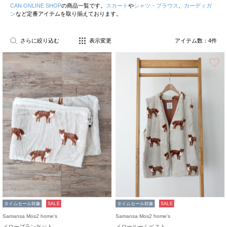
CAN ONLINE SHOP
の商品一覧です。
スカート
や
シャツ・ブラウス
、
カーディガ
ン
など定番アイテムを取り揃えております。
さらに絞り込む
表示変更
アイテム数：
4
件
お気に入り
タイムセール対象
SALE
タイムセール対象
SALE
Samansa Mos2 home's
Samansa Mos2 home's
メローブランケット
メロールームベスト