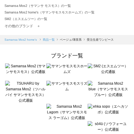
Samansa Mos2（サマンサ モスモス）の一覧
Samansa Mos2 home's（サマンサモスモスホームズ）の一覧
SM2（エスエムツー）の一覧
TSUHARU by Samansa Mos2（ツハルバイサマンサモスモス）の一覧
その他のブランド ＋
sm2rhythm（サマンサモスモス リズム）の一覧
Samansa Mos2 blue（サマンサモスモス ブルー）の一覧
Samansa Mos2 home's
商品一覧
ベージュ/薄茶系
受注生産ワンピース
Samansa Mos2 Lagom（サマンサモスモス ラーゴム）の一覧
ehka sopo（エヘカソポ）の一覧
ブランド一覧
sō4ū（ソウフォーユー）の一覧
Te chichi（テチチ）の一覧
Te chichi CLASSIC（テチチ クラシック）の一覧
Te chichi TERRASSE（テチチ テラス）の一覧
Lugnoncure（ルノンキュール）の一覧
BETTY'S BLUE（べティーズブルー）の一覧
Wpc.（ワールドパーティー）の一覧