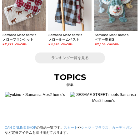
Samansa Mos2 home's
Samansa Mos2 home's
Samansa Mos2 home's
メローブランケット
メロールームベスト
ベアー巾着S
￥2,772
￥4,620
￥2,156
-30%OFF-
-30%OFF-
-30%OFF-
ランキング一覧を見る
TOPICS
特集
CAN ONLINE SHOP
の商品一覧です。
スカート
や
シャツ・ブラウス
、
カーディガン
など定番アイテムを取り揃えております。