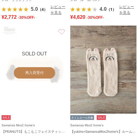
レビュー
レビュー
5.0
4.0
（4）
（1）
を見る
を見る
¥2,772
¥4,620
-30%OFF-
-30%OFF-
お気に入り
SOLD OUT
再入荷受付
SALE
タイムセール対象
SALE
Samansa Mos2 home's
Samansa Mos2 home's
【PEANUTS】もこもこフェイスティッシュケースカバー
【yukino×SamansaMos2home’s】ルームソックス