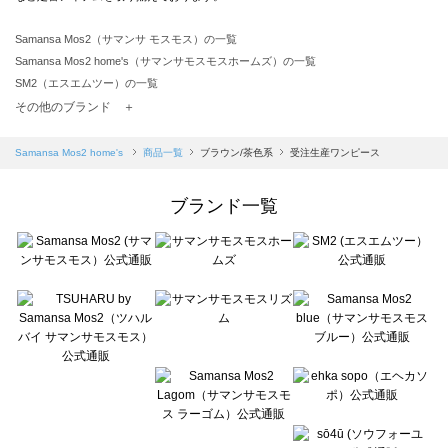
Samansa Mos2（サマンサ モスモス）の一覧
Samansa Mos2 home's（サマンサモスモスホームズ）の一覧
SM2（エスエムツー）の一覧
TSUHARU by Samansa Mos2（ツハルバイサマンサモスモス）の一覧
その他のブランド ＋
sm2rhythm（サマンサモスモス リズム）の一覧
Samansa Mos2 blue（サマンサモスモス ブルー）の一覧
Samansa Mos2 home's
商品一覧
ブラウン/茶色系
受注生産ワンピース
Samansa Mos2 Lagom（サマンサモスモス ラーゴム）の一覧
ehka sopo（エヘカソポ）の一覧
ブランド一覧
sō4ū（ソウフォーユー）の一覧
Te chichi（テチチ）の一覧
Te chichi CLASSIC（テチチ クラシック）の一覧
Te chichi TERRASSE（テチチ テラス）の一覧
Lugnoncure（ルノンキュール）の一覧
BETTY'S BLUE（べティーズブルー）の一覧
Wpc.（ワールドパーティー）の一覧