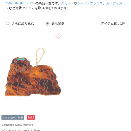
CAN ONLINE SHOP
の商品一覧です。
スカート
や
シャツ・ブラウス
、
カーディガ
ン
など定番アイテムを取り揃えております。
さらに絞り込む
表示変更
アイテム数：
1
件
お気に入り
タイムセール対象
SALE
Samansa Mos2 home's
ダイカットチャームミラー