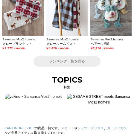
Samansa Mos2 home's
Samansa Mos2 home's
Samansa Mos2 home's
メローブランケット
メロールームベスト
ベアー巾着S
￥2,772
￥4,620
￥2,156
-30%OFF-
-30%OFF-
-30%OFF-
ランキング一覧を見る
TOPICS
特集
CAN ONLINE SHOP
の商品一覧です。
スカート
や
シャツ・ブラウス
、
カーディガン
など定番アイテムを取り揃えております。