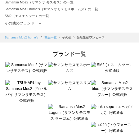
Samansa Mos2（サマンサ モスモス）の一覧
Samansa Mos2 home's（サマンサモスモスホームズ）の一覧
SM2（エスエムツー）の一覧
TSUHARU by Samansa Mos2（ツハルバイサマンサモスモス）の一覧
その他のブランド ＋
sm2rhythm（サマンサモスモス リズム）の一覧
Samansa Mos2 blue（サマンサモスモス ブルー）の一覧
Samansa Mos2 home's
商品一覧
その他
受注生産ワンピース
Samansa Mos2 Lagom（サマンサモスモス ラーゴム）の一覧
ehka sopo（エヘカソポ）の一覧
ブランド一覧
sō4ū（ソウフォーユー）の一覧
Te chichi（テチチ）の一覧
Te chichi CLASSIC（テチチ クラシック）の一覧
Te chichi TERRASSE（テチチ テラス）の一覧
Lugnoncure（ルノンキュール）の一覧
BETTY'S BLUE（べティーズブルー）の一覧
Wpc.（ワールドパーティー）の一覧