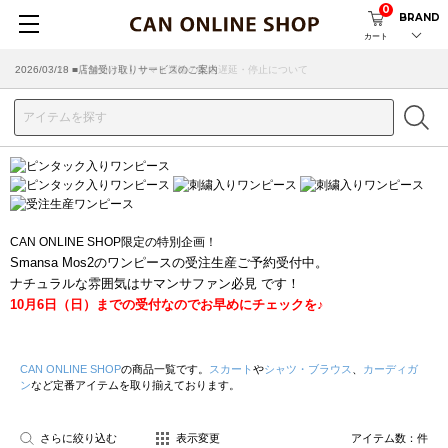
0
BRAND
カート
2026/07/29 ■【お知らせ】ヤマト運輸の配送遅延・停止について
2026/03/18 ■店舗受け取りサービスのご案内
CAN ONLINE SHOP限定の特別企画！
Smansa Mos2のワンピースの受注生産ご予約受付中。
ナチュラルな雰囲気はサマンサファン必見 です！
10月6日（日）までの受付なのでお早めにチェックを♪
CAN ONLINE SHOP
の商品一覧です。
スカート
や
シャツ・ブラウス
、
カーディガ
ン
など定番アイテムを取り揃えております。
さらに絞り込む
表示変更
アイテム数：
件