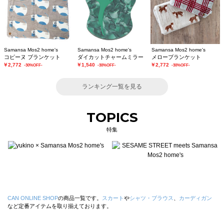
Samansa Mos2 home's
Samansa Mos2 home's
Samansa Mos2 home's
コピーヌ ブランケット
ダイカットチャームミラー
メローブランケット
￥2,772
￥1,540
￥2,772
-30%OFF-
-30%OFF-
-30%OFF-
ランキング一覧を見る
TOPICS
特集
CAN ONLINE SHOP
の商品一覧です。
スカート
や
シャツ・ブラウス
、
カーディガン
など定番アイテムを取り揃えております。