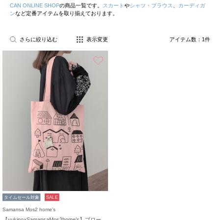
CAN ONLINE SHOP
の商品一覧です。
スカート
や
シャツ・ブラウス
、
カーディガ
ン
など定番アイテムを取り揃えております。
さらに絞り込む
表示変更
アイテム数：
1
件
お気に入り
タイムセール対象
SALE
Samansa Mos2 home's
【yukino×SamansaMos2home’s】ブローチ付バッグ