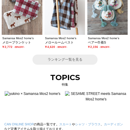
Samansa Mos2 home's
Samansa Mos2 home's
Samansa Mos2 home's
メローブランケット
メロールームベスト
ベアー巾着S
￥2,772
￥4,620
￥2,156
-30%OFF-
-30%OFF-
-30%OFF-
ランキング一覧を見る
TOPICS
特集
CAN ONLINE SHOP
の商品一覧です。
スカート
や
シャツ・ブラウス
、
カーディガン
など定番アイテムを取り揃えております。