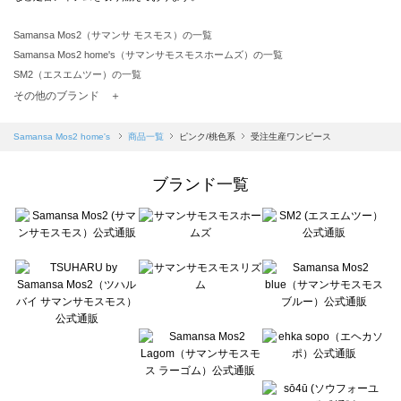
Samansa Mos2（サマンサ モスモス）の一覧
Samansa Mos2 home's（サマンサモスモスホームズ）の一覧
SM2（エスエムツー）の一覧
TSUHARU by Samansa Mos2（ツハルバイサマンサモスモス）の一覧
その他のブランド ＋
sm2rhythm（サマンサモスモス リズム）の一覧
Samansa Mos2 blue（サマンサモスモス ブルー）の一覧
Samansa Mos2 home's
商品一覧
ピンク/桃色系
受注生産ワンピース
Samansa Mos2 Lagom（サマンサモスモス ラーゴム）の一覧
ehka sopo（エヘカソポ）の一覧
ブランド一覧
sō4ū（ソウフォーユー）の一覧
Te chichi（テチチ）の一覧
Te chichi CLASSIC（テチチ クラシック）の一覧
Te chichi TERRASSE（テチチ テラス）の一覧
Lugnoncure（ルノンキュール）の一覧
BETTY'S BLUE（べティーズブルー）の一覧
Wpc.（ワールドパーティー）の一覧