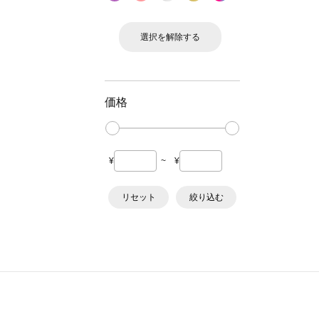
選択を解除する
価格
¥
~
¥
リセット
絞り込む