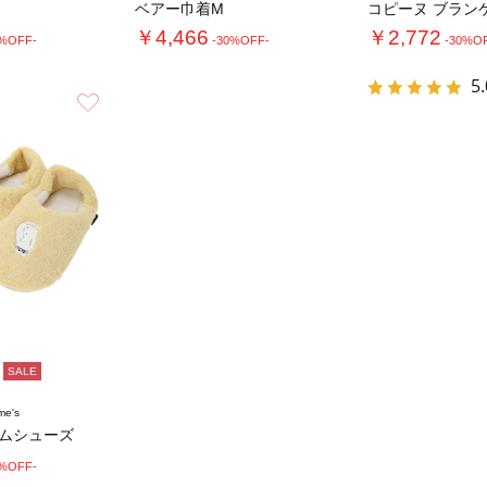
ベアー巾着M
コピーヌ ブラン
￥4,466
￥2,772
0%OFF-
-30%OFF-
-30%O
5.
お気に入り
SALE
me's
ームシューズ
0%OFF-