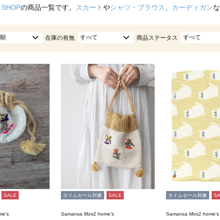
 SHOP
の商品一覧です。
スカート
や
シャツ・ブラウス
、
カーディガン
な
順
すべて
すべて
在庫の有無
商品ステータス
お気に入り
お気に入り
SALE
タイムセール対象
SALE
タイムセール対象
S
me's
Samansa Mos2 home's
Samansa Mos2 home's