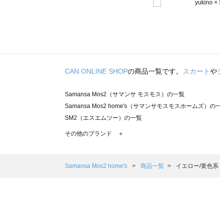
CAN ONLINE SHOP
の商品一覧です。
スカート
や
Samansa Mos2（サマンサ モスモス）の一覧
Samansa Mos2 home's（サマンサモスモスホームズ）の
SM2（エスエムツー）の一覧
TSUHARU by Samansa Mos2（ツハルバイサマンサモ
その他のブランド ＋
sm2rhythm（サマンサモスモス リズム）の一覧
Samansa Mos2 blue（サマンサモスモス ブルー）の一覧
Samansa Mos2 Lagom（サマンサモスモス ラーゴム）の
Samansa Mos2 home's
商品一覧
イエロー/黄色系
ehka sopo（エヘカソポ）の一覧
sō4ū（ソウフォーユー）の一覧
Te chichi（テチチ）の一覧
Te chichi CLASSIC（テチチ クラシック）の一覧