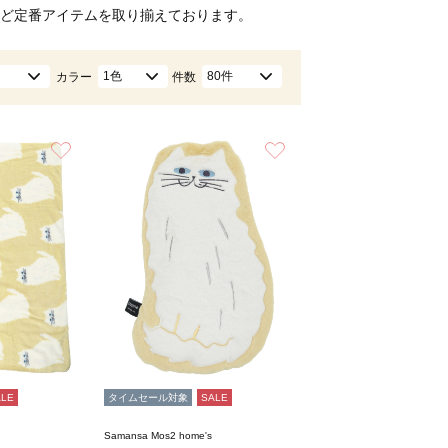
ど定番アイテムを取り揃えております。
1色
80件
カラー
件数
お気に入り
お気に入り
ALE
タイムセール対象
SALE
Samansa Mos2 home's