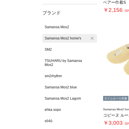
ベアー巾着S
￥2,156
-3
ブランド
Samansa Mos2
Samansa Mos2 home's
SM2
TSUHARU by Samansa
Mos2
sm2rhythm
Samansa Mos2 blue
Samansa Mos2 Lagom
タイムセール対象
ehka sopo
Samansa Mos2 ho
コピーヌ ル
sō4ū
￥3,003
-3