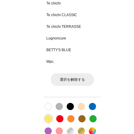
Te chichi
Te chichi CLASSIC
Te chichi TERRASSE
Lugnoncure
BETTY'S BLUE
Wpc.
選択を解除する