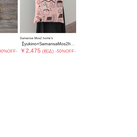
Samansa Mos2 home's
【yukino×SamansaMos2home’s】ブローチ付バッグ
￥2,475
30%OFF-
(税込)
-50%OFF-