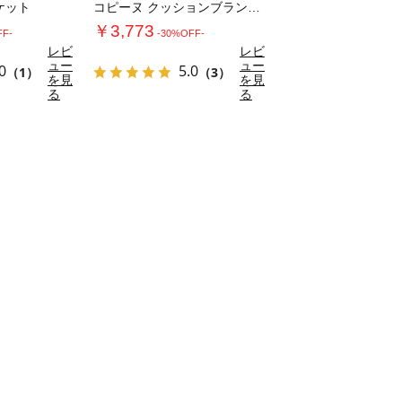
ケット
コピーヌ クッションブランケット
￥3,773
FF-
-30%OFF-
レビ
レビ
ュー
ュー
0
5.0
（1）
（3）
を見
を見
る
る