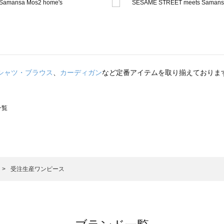
シャツ・ブラウス
、
カーディガン
など定番アイテムを取り揃えておりま
一覧
スモス）の一覧
一覧
受注生産ワンピース