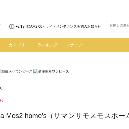
■8/13(木)AM2:00～サイトメンテナンス実施のお知らせ
カテゴリー
ランキング
スナップ
中。
を♪
nsa Mos2 home's（サマンサモスモス