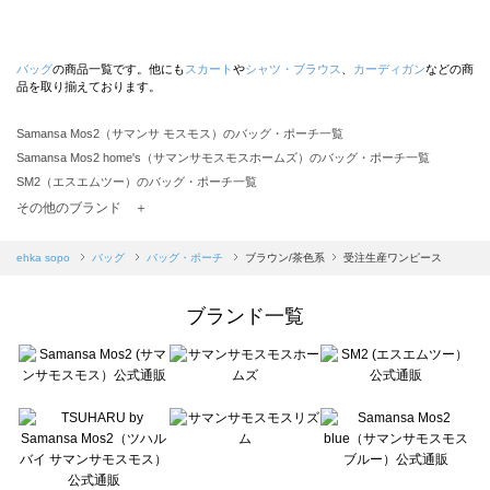
バッグ
の商品一覧です。他にも
スカート
や
シャツ・ブラウス
、
カーディガン
などの商
品を取り揃えております。
Samansa Mos2（サマンサ モスモス）のバッグ・ポーチ一覧
Samansa Mos2 home's（サマンサモスモスホームズ）のバッグ・ポーチ一覧
SM2（エスエムツー）のバッグ・ポーチ一覧
TSUHARU by Samansa Mos2（ツハルバイサマンサモスモス）のバッグ・ポーチ一覧
その他のブランド ＋
sm2rhythm（サマンサモスモス リズム）のバッグ・ポーチ一覧
Samansa Mos2 blue（サマンサモスモス ブルー）のバッグ・ポーチ一覧
ehka sopo
バッグ
バッグ・ポーチ
ブラウン/茶色系
受注生産ワンピース
Samansa Mos2 Lagom（サマンサモスモス ラーゴム）のバッグ・ポーチ一覧
ehka sopo（エヘカソポ）のバッグ・ポーチ一覧
ブランド一覧
sō4ū（ソウフォーユー）のバッグ・ポーチ一覧
Te chichi（テチチ）のバッグ・ポーチ一覧
Te chichi CLASSIC（テチチ クラシック）のバッグ・ポーチ一覧
Te chichi TERRASSE（テチチ テラス）のバッグ・ポーチ一覧
Lugnoncure（ルノンキュール）のバッグ・ポーチ一覧
BETTY'S BLUE（べティーズブルー）のバッグ・ポーチ一覧
Wpc.（ワールドパーティー）のバッグ・ポーチ一覧