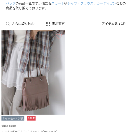
バッグ
の商品一覧です。他にも
スカート
や
シャツ・ブラウス
、
カーディガン
などの
商品を取り揃えております。
さらに絞り込む
表示変更
アイテム数：
1
件
お気に入り
タイムセール対象
SALE
ehka sopo
エコレザーフリンジショルダーバッグ