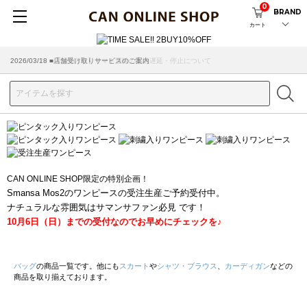
0
BRAND
カート
2026/07/29 ■【お知らせ】ヤマト運輸の配送遅延・停止について
2026/03/18 ■店舗受け取りサービスのご案内
CAN ONLINE SHOP限定の特別企画！
Smansa Mos2のワンピースの受注生産ご予約受付中。
ナチュラルな雰囲気はサマンサファン必見 です！
10月6日（日）までの受付なのでお早めにチェックを♪
バッグ
の商品一覧です。他にも
スカート
や
シャツ・ブラウス
、
カーディガン
などの
商品を取り揃えております。