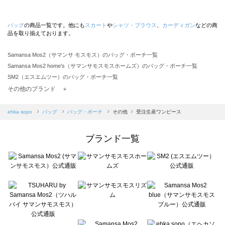
バッグ
の商品一覧です。他にも
スカート
や
シャツ・ブラウス
、
カーディガン
などの商
品を取り揃えております。
Samansa Mos2（サマンサ モスモス）のバッグ・ポーチ一覧
Samansa Mos2 home's（サマンサモスモスホームズ）のバッグ・ポーチ一覧
SM2（エスエムツー）のバッグ・ポーチ一覧
TSUHARU by Samansa Mos2（ツハルバイサマンサモスモス）のバッグ・ポーチ一覧
その他のブランド ＋
sm2rhythm（サマンサモスモス リズム）のバッグ・ポーチ一覧
Samansa Mos2 blue（サマンサモスモス ブルー）のバッグ・ポーチ一覧
ehka sopo
バッグ
バッグ・ポーチ
その他
受注生産ワンピース
Samansa Mos2 Lagom（サマンサモスモス ラーゴム）のバッグ・ポーチ一覧
ehka sopo（エヘカソポ）のバッグ・ポーチ一覧
ブランド一覧
sō4ū（ソウフォーユー）のバッグ・ポーチ一覧
Te chichi（テチチ）のバッグ・ポーチ一覧
Te chichi CLASSIC（テチチ クラシック）のバッグ・ポーチ一覧
Te chichi TERRASSE（テチチ テラス）のバッグ・ポーチ一覧
Lugnoncure（ルノンキュール）のバッグ・ポーチ一覧
BETTY'S BLUE（べティーズブルー）のバッグ・ポーチ一覧
Wpc.（ワールドパーティー）のバッグ・ポーチ一覧