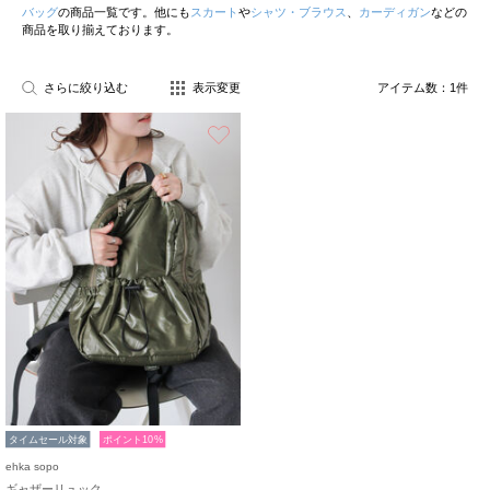
バッグ
の商品一覧です。他にも
スカート
や
シャツ・ブラウス
、
カーディガン
などの
商品を取り揃えております。
さらに絞り込む
表示変更
アイテム数：
1
件
お気に入り
タイムセール対象
ポイント10%
ehka sopo
ギャザーリュック