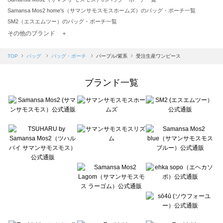
Samansa Mos2 home's（サマンサモスモスホームズ）のバッグ・ポーチ一覧
SM2（エスエムツー）のバッグ・ポーチ一覧
TSUHARU by Samansa Mos2（ツハルバイサマンサモスモス）のバッグ・ポーチ一覧
その他のブランド ＋
sm2rhythm（サマンサモスモス リズム）のバッグ・ポーチ一覧
Samansa Mos2 blue（サマンサモスモス ブルー）のバッグ・ポーチ一覧
TOP
バッグ
バッグ・ポーチ
パープル/紫系
受注生産ワンピース
Samansa Mos2 Lagom（サマンサモスモス ラーゴム）のバッグ・ポーチ一覧
ehka sopo（エヘカソポ）のバッグ・ポーチ一覧
ブランド一覧
sō4ū（ソウフォーユー）のバッグ・ポーチ一覧
Te chichi（テチチ）のバッグ・ポーチ一覧
Te chichi CLASSIC（テチチ クラシック）のバッグ・ポーチ一覧
Te chichi TERRASSE（テチチ テラス）のバッグ・ポーチ一覧
Lugnoncure（ルノンキュール）のバッグ・ポーチ一覧
BETTY'S BLUE（べティーズブルー）のバッグ・ポーチ一覧
Wpc.（ワールドパーティー）のバッグ・ポーチ一覧