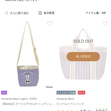
さらに絞り込む
表示変更
アイテム数：
6
件
お気に入り
SOLD OUT
再入荷受付
予約
タイムセール対象
SALE
Samansa Mos2 Lagom（KIDS）
Samansa Mos2
【Disney】ズートピア/キルティングショルダー
ビニールトートバッグ
レビュー