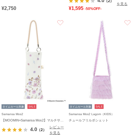
4.0
（2）
を見る
¥2,750
¥1,595
-50%OFF-
お気に入り
タイムセール対象
SALE
タイムセール対象
SALE
Samansa Mos2
Samansa Mos2 Lagom（KIDS）
【MOOMIN×Samansa Mos2】マルチサコッシュ
チュールフリルポシェット
レビュー
4.0
（2）
を見る