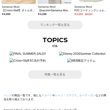
Samansa Mos2
Samansa Mos2
Samansa Mos2
【Cross×Staff】ボトルポケ付/ハーフムーンフリルbag
【kazumi×Samansa Mos2】ぬいぐるみバッグ
PVCコーティングショルダーバッグ
￥4,950
￥4,290
￥3,003
-30%OFF-
ランキング一覧を見る
TOPICS
特集
特集一覧を見る
バッグ
の商品一覧です。他にも
スカート
や
シャツ・ブラウス
、
カーディガン
などの商
品を取り揃えております。
Samansa Mos2（サマンサ モスモス）のバッグ・ポーチ一覧