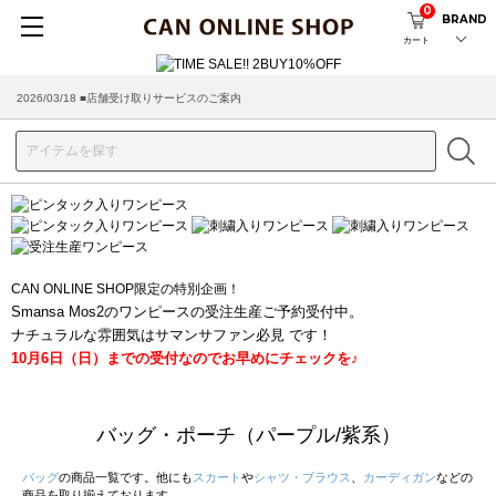
0
BRAND
カート
2026/08/04 ■8/13(木)AM2:00～サイトメンテナンス実施のお知らせ
2026/03/18 ■店舗受け取りサービスのご案内
CAN ONLINE SHOP限定の特別企画！
Smansa Mos2のワンピースの受注生産ご予約受付中。
ナチュラルな雰囲気はサマンサファン必見 です！
10月6日（日）までの受付なのでお早めにチェックを♪
バッグ・ポーチ（パープル/紫系）
バッグ
の商品一覧です。他にも
スカート
や
シャツ・ブラウス
、
カーディガン
などの
商品を取り揃えております。