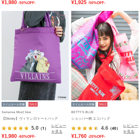
¥1,980
¥1,925
-50%OFF-
-50%OFF-
お気に入り
タイムセール対象
SALE
タイムセール対象
SALE
Samansa Mos2 blue
BETTY'S BLUE
【Disney】ヴィランズ/トートバッグ
ショッパー柄 エコバッグ
レビュー
レビュー
5.0
4.6
（1）
（40）
を見る
を見る
¥1,980
¥1,760
-60%OFF-
-20%OFF-