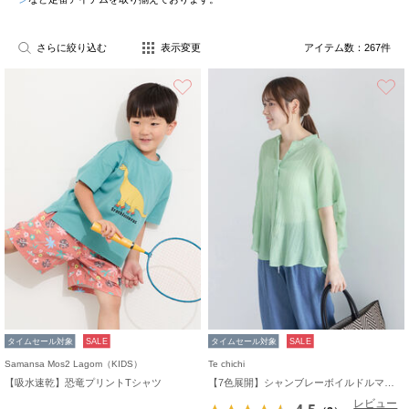
さらに絞り込む
表示変更
アイテム数：
267
件
お気に入り
タイムセール対象
SALE
タイムセール対象
SALE
Samansa Mos2 Lagom（KIDS）
Te chichi
【吸水速乾】恐竜プリントTシャツ
【7色展開】シャンブレーボイルドルマンシャツ
レビュー