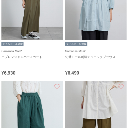
タイムセール対象
タイムセール対象
Samansa Mos2
Samansa Mos2
エプロンジャンパースカート
切替モール刺繍チュニックブラウス
¥6,930
¥6,490
お気に入り