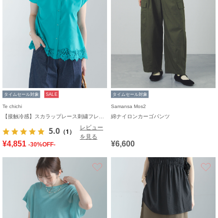
タイムセール対象
SALE
タイムセール対象
Te chichi
Samansa Mos2
【接触冷感】スカラップレース刺繍フレンチシャツ
綿ナイロンカーゴパンツ
レビュー
5.0
（1）
を見る
¥4,851
¥6,600
-30%OFF-
お気に入り