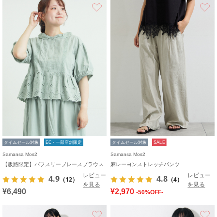
お気に入り
タイムセール対象
EC・一部店舗限定
タイムセール対象
SALE
Samansa Mos2
Samansa Mos2
【販路限定】パフスリーブレースブラウス
麻レーヨンストレッチパンツ
レビュー
レビュー
4.9
4.8
（12）
（4）
を見る
を見る
¥6,490
¥2,970
-50%OFF-
お気に入り