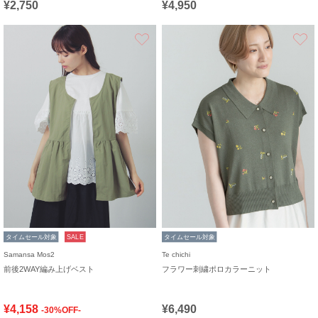
¥2,750
¥4,950
お気に入り
タイムセール対象
SALE
タイムセール対象
Samansa Mos2
Te chichi
前後2WAY編み上げベスト
フラワー刺繍ポロカラーニット
¥4,158
¥6,490
-30%OFF-