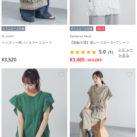
タイムセール対象
タイムセール対象
SALE
Te chichi
Samansa Mos2
ペイズリー柄バイカラースカーフ
【接触冷感】裾レースボーダーTシャツ
レビュー
5.0
（1）
を見る
¥3,520
¥3,465
-30%OFF-
お気に入り