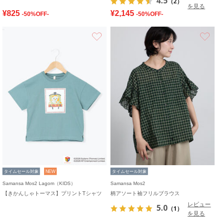
4.5
（2）
を見る
¥825
¥2,145
-50%OFF-
-50%OFF-
お気に入り
タイムセール対象
NEW
タイムセール対象
Samansa Mos2 Lagom（KIDS）
Samansa Mos2
【きかんしゃトーマス】プリントTシャツ
柄アソート袖フリルブラウス
レビュー
5.0
（1）
を見る