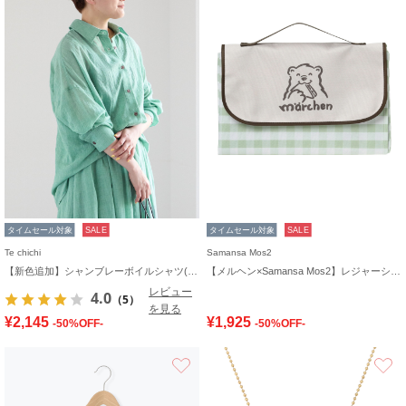
タイムセール対象
SALE
タイムセール対象
SALE
Te chichi
Samansa Mos2
【新色追加】シャンブレーボイルシャツ(セットアップ可)《2026 SUMMER LOOK item》
【メルヘン×Samansa Mos2】レジャーシート
レビュー
4.0
（5）
を見る
¥2,145
¥1,925
-50%OFF-
-50%OFF-
お気に入り