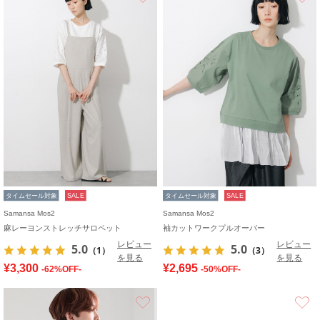
タイムセール対象
SALE
タイムセール対象
SALE
Samansa Mos2
Samansa Mos2
麻レーヨンストレッチサロペット
袖カットワークプルオーバー
レビュー
レビュー
5.0
5.0
（1）
（3）
を見る
を見る
¥3,300
¥2,695
-62%OFF-
-50%OFF-
お気に入り