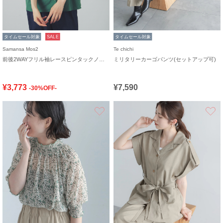
タイムセール対象
SALE
タイムセール対象
Samansa Mos2
Te chichi
前後2WAYフリル袖レースピンタックノースリブラウス
ミリタリーカーゴパンツ(セットアップ可)
¥3,773
¥7,590
-30%OFF-
お気に入り