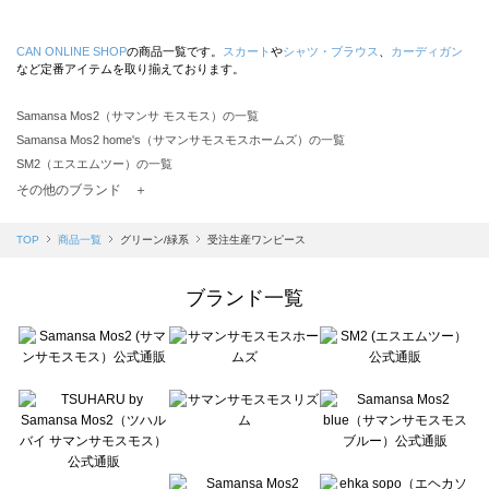
CAN ONLINE SHOP
の商品一覧です。
スカート
や
シャツ・ブラウス
、
カーディガン
など定番アイテムを取り揃えております。
Samansa Mos2（サマンサ モスモス）の一覧
Samansa Mos2 home's（サマンサモスモスホームズ）の一覧
SM2（エスエムツー）の一覧
TSUHARU by Samansa Mos2（ツハルバイサマンサモスモス）の一覧
その他のブランド ＋
sm2rhythm（サマンサモスモス リズム）の一覧
Samansa Mos2 blue（サマンサモスモス ブルー）の一覧
TOP
商品一覧
グリーン/緑系
受注生産ワンピース
Samansa Mos2 Lagom（サマンサモスモス ラーゴム）の一覧
ehka sopo（エヘカソポ）の一覧
ブランド一覧
sō4ū（ソウフォーユー）の一覧
Te chichi（テチチ）の一覧
Te chichi CLASSIC（テチチ クラシック）の一覧
Te chichi TERRASSE（テチチ テラス）の一覧
Lugnoncure（ルノンキュール）の一覧
BETTY'S BLUE（べティーズブルー）の一覧
Wpc.（ワールドパーティー）の一覧