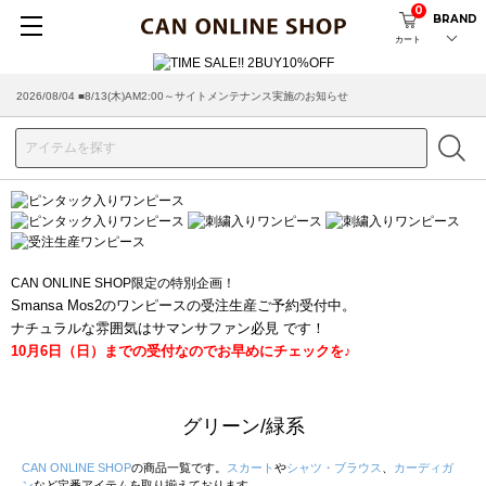
0
BRAND
カート
2026/08/04 ■8/13(木)AM2:00～サイトメンテナンス実施のお知らせ
2026/07/29 ■【お知らせ】ヤマト運輸の配送遅延・停止について
CAN ONLINE SHOP限定の特別企画！
Smansa Mos2のワンピースの受注生産ご予約受付中。
ナチュラルな雰囲気はサマンサファン必見 です！
10月6日（日）までの受付なのでお早めにチェックを♪
グリーン/緑系
CAN ONLINE SHOP
の商品一覧です。
スカート
や
シャツ・ブラウス
、
カーディガ
ン
など定番アイテムを取り揃えております。