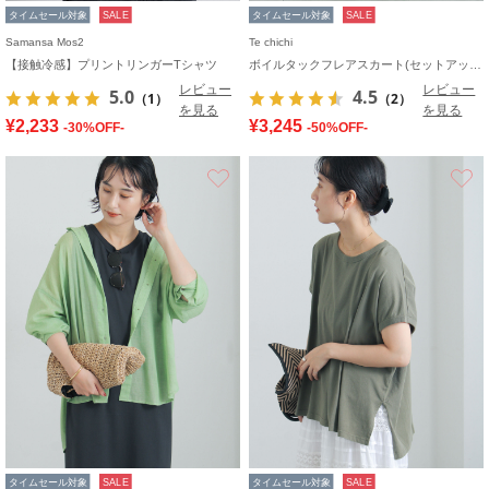
タイムセール対象
SALE
タイムセール対象
SALE
Samansa Mos2
Te chichi
【接触冷感】プリントリンガーTシャツ
ボイルタックフレアスカート(セットアップ可)
レビュー
レビュー
5.0
4.5
（1）
（2）
を見る
を見る
¥2,233
¥3,245
-30%OFF-
-50%OFF-
お気に入り
タイムセール対象
SALE
タイムセール対象
SALE