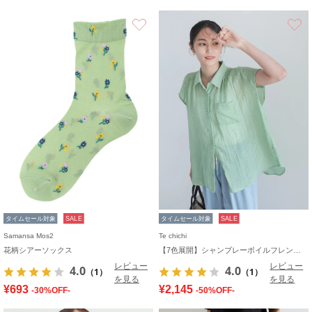
お気に入り
タイムセール対象
SALE
タイムセール対象
SALE
Samansa Mos2
Te chichi
花柄シアーソックス
【7色展開】シャンブレーボイルフレンチスリーブシャツ
レビュー
レビュー
4.0
4.0
（1）
（1）
を見る
を見る
¥693
¥2,145
-30%OFF-
-50%OFF-