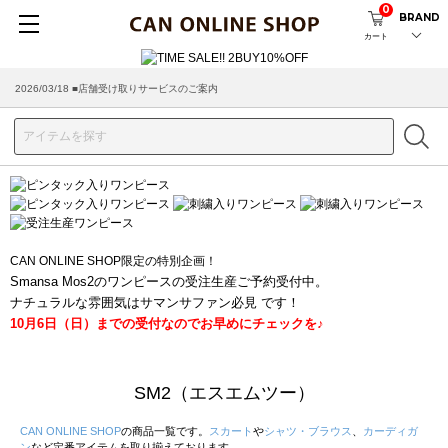
0
BRAND
カート
2026/08/04 ■8/13(木)AM2:00～サイトメンテナンス実施のお知らせ
2026/03/18 ■店舗受け取りサービスのご案内
CAN ONLINE SHOP限定の特別企画！
Smansa Mos2のワンピースの受注生産ご予約受付中。
ナチュラルな雰囲気はサマンサファン必見 です！
10月6日（日）までの受付なのでお早めにチェックを♪
SM2（エスエムツー）
CAN ONLINE SHOP
の商品一覧です。
スカート
や
シャツ・ブラウス
、
カーディガ
ン
など定番アイテムを取り揃えております。