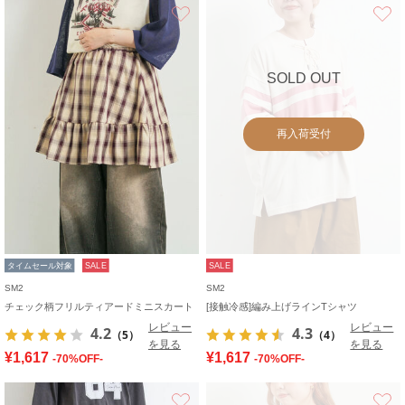
お気に入り
SOLD OUT
再入荷受付
タイムセール対象
SALE
SALE
SM2
SM2
チェック柄フリルティアードミニスカート
[接触冷感]編み上げラインTシャツ
レビュー
レビュー
4.2
4.3
（5）
（4）
を見る
を見る
¥1,617
¥1,617
-70%OFF-
-70%OFF-
お気に入り