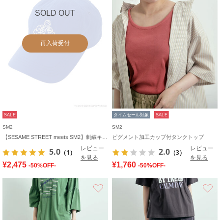
SOLD OUT
再入荷受付
SALE
タイムセール対象
SALE
SM2
SM2
【SESAME STREET meets SM2】刺繍キャップ
ピグメント加工カップ付タンクトップ
レビュー
レビュー
5.0
2.0
（1）
（3）
を見る
を見る
¥2,475
¥1,760
-50%OFF-
-50%OFF-
お気に入り