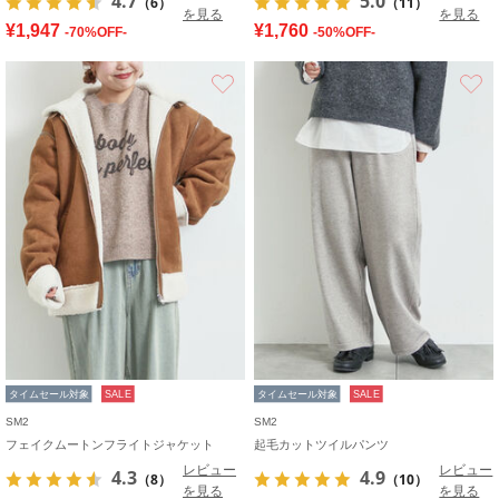
4.7
5.0
（6）
（11）
を見る
を見る
¥1,947
¥1,760
-70%OFF-
-50%OFF-
お気に入り
タイムセール対象
SALE
タイムセール対象
SALE
SM2
SM2
フェイクムートンフライトジャケット
起毛カットツイルパンツ
レビュー
レビュー
4.3
4.9
（8）
（10）
を見る
を見る