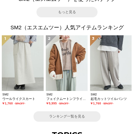
もっと見る
SM2（エスエムツー）人気アイテムランキング
1
2
3
SM2
SM2
SM2
ウールライクスカート
フェイクムートンフライトジャケット
起毛カットツイルパンツ
￥1,760
￥5,995
￥1,760
-50%OFF-
-50%OFF-
-50%OFF-
ランキング一覧を見る