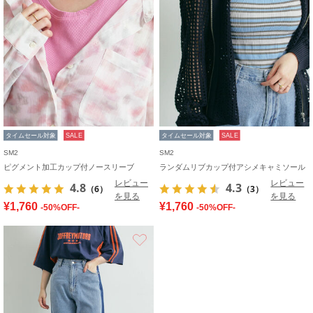
タイムセール対象
SALE
タイムセール対象
SALE
SM2
SM2
ピグメント加工カップ付ノースリーブ
ランダムリブカップ付アシメキャミソール
レビュー
レビュー
4.8
4.3
（6）
（3）
を見る
を見る
¥1,760
¥1,760
-50%OFF-
-50%OFF-
お気に入り