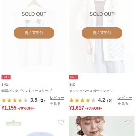
SOLD OUT
SOLD OUT
再入荷受付
再入荷受付
SALE
SALE
SM2
SM2
転写バックプリントノースリーブ
メッシュベースボールシャツ
レビュー
レビュー
3.5
4.2
（2）
（5）
を見る
を見る
¥1,155
¥1,617
-70%OFF-
-70%OFF-
お気に入り