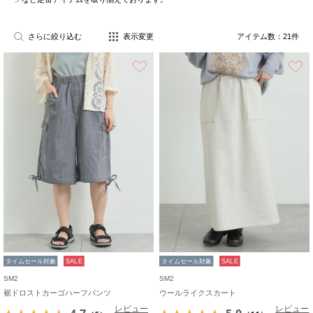
さらに絞り込む
表示変更
アイテム数：
21
件
お気に入り
タイムセール対象
SALE
タイムセール対象
SALE
SM2
SM2
裾ドロストカーゴハーフパンツ
ウールライクスカート
レビュー
レビュー