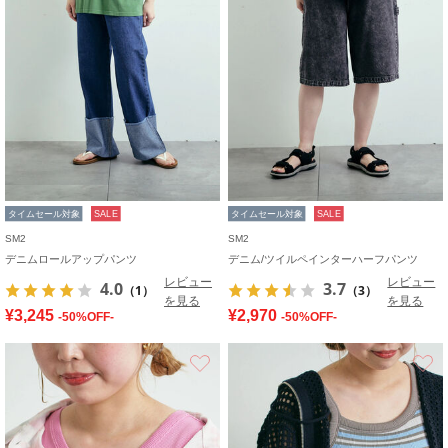
タイムセール対象
SALE
タイムセール対象
SALE
SM2
SM2
デニムロールアップパンツ
デニム/ツイルペインターハーフパンツ
レビュー
レビュー
4.0
3.7
（1）
（3）
を見る
を見る
¥3,245
¥2,970
-50%OFF-
-50%OFF-
お気に入り