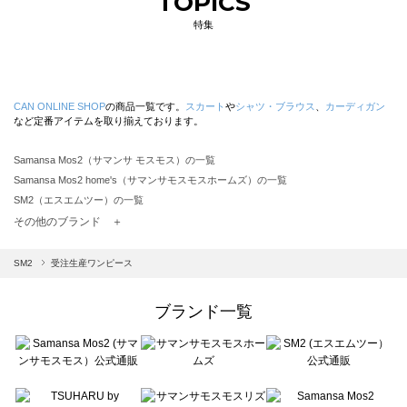
TOPICS
特集
CAN ONLINE SHOP
の商品一覧です。
スカート
や
シャツ・ブラウス
、
カーディガン
など定番アイテムを取り揃えております。
Samansa Mos2（サマンサ モスモス）の一覧
Samansa Mos2 home's（サマンサモスモスホームズ）の一覧
SM2（エスエムツー）の一覧
TSUHARU by Samansa Mos2（ツハルバイサマンサモスモス）の一覧
その他のブランド ＋
sm2rhythm（サマンサモスモス リズム）の一覧
Samansa Mos2 blue（サマンサモスモス ブルー）の一覧
SM2
受注生産ワンピース
Samansa Mos2 Lagom（サマンサモスモス ラーゴム）の一覧
ehka sopo（エヘカソポ）の一覧
ブランド一覧
sō4ū（ソウフォーユー）の一覧
Te chichi（テチチ）の一覧
Te chichi CLASSIC（テチチ クラシック）の一覧
Te chichi TERRASSE（テチチ テラス）の一覧
Lugnoncure（ルノンキュール）の一覧