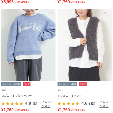
¥5,995
¥1,760
-50%OFF-
-50%OFF-
お気に入り
タイムセール対象
SALE
タイムセール対象
SALE
SM2
SM2
ロゴニットプルオーバー
トグルニットベスト
レビュー
レビュー
4.8
4.6
（8）
（13）
を見る
を見る
¥1,760
¥1,760
-50%OFF-
-50%OFF-