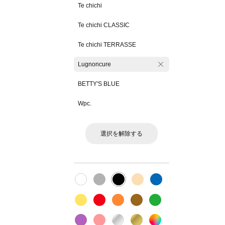
Te chichi
Te chichi CLASSIC
Te chichi TERRASSE
Lugnoncure
BETTY'S BLUE
Wpc.
選択を解除する