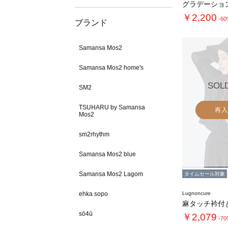
グラデーショ
￥2,200
-6
ブランド
Samansa Mos2
Samansa Mos2 home's
SOL
SM2
TSUHARU by Samansa
再入
Mos2
sm2rhythm
Samansa Mos2 blue
Samansa Mos2 Lagom
タイムセール対象
ehka sopo
Lugnoncure
sō4ū
￥2,079
-7