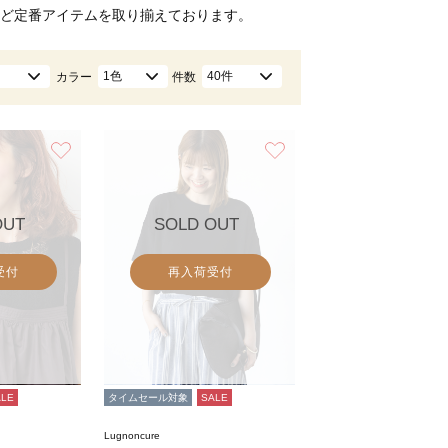
ど定番アイテムを取り揃えております。
1色
40件
カラー
件数
お気に入り
お気に入り
OUT
SOLD OUT
受付
再入荷受付
ALE
タイムセール対象
SALE
Lugnoncure