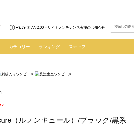
■8/13(木)AM2:00～サイトメンテナンス実施のお知らせ
カテゴリー
ランキング
スナップ
中。
を♪
oncure（ルノンキュール）/ブラック/黒系