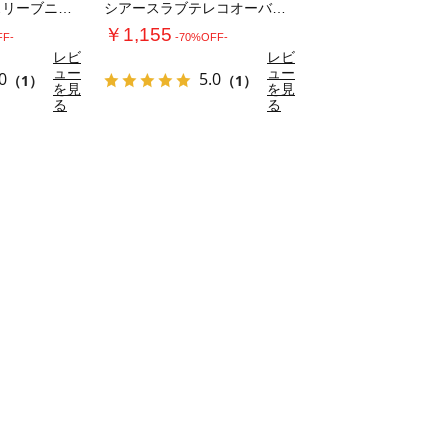
レース編みノースリーブニット
シアースラブテレコオーバートップス
￥1,155
FF-
-70%OFF-
レビ
レビ
ュー
ュー
0
5.0
（1）
（1）
を見
を見
る
る