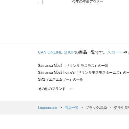
CAN ONLINE SHOP
の商品一覧です。
スカート
や
Samansa Mos2（サマンサ モスモス）の一覧
Samansa Mos2 home's（サマンサモスモスホームズ）の
SM2（エスエムツー）の一覧
TSUHARU by Samansa Mos2（ツハルバイサマンサモ
その他のブランド ＋
sm2rhythm（サマンサモスモス リズム）の一覧
Samansa Mos2 blue（サマンサモスモス ブルー）の一覧
Samansa Mos2 Lagom（サマンサモスモス ラーゴム）の
Lugnoncure
商品一覧
ブラック/黒系
受注生産
ehka sopo（エヘカソポ）の一覧
sō4ū（ソウフォーユー）の一覧
Te chichi（テチチ）の一覧