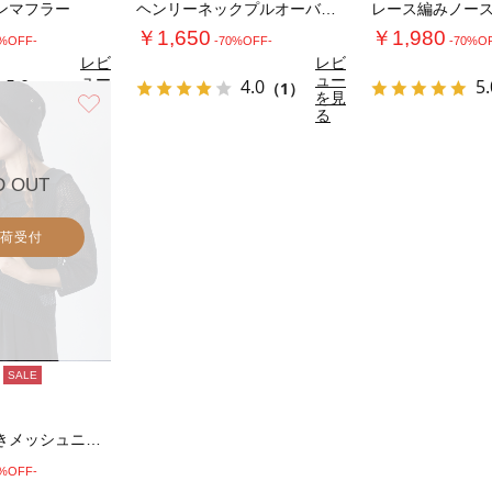
ンマフラー
ヘンリーネックプルオーバーニット《2025a…
￥1,650
￥1,980
0%OFF-
-70%OFF-
-70%O
レビ
レビ
ュー
ュー
5.0
4.0
5.
（1）
（1）
を見
を見
お気に入り
る
る
D OUT
荷受付
SALE
麻タッチ衿付きメッシュニットカーディガン
0%OFF-