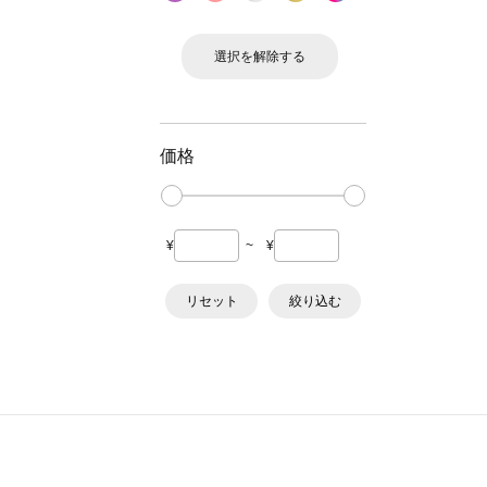
選択を解除する
価格
¥
~
¥
リセット
絞り込む