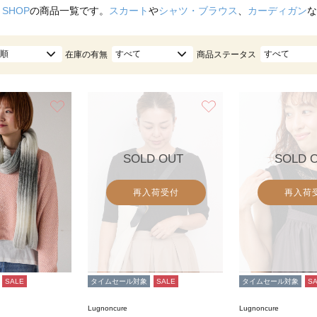
 SHOP
の商品一覧です。
スカート
や
シャツ・ブラウス
、
カーディガン
な
順
すべて
すべて
在庫の有無
商品ステータス
お気に入り
お気に入り
SOLD OUT
SOLD 
再入荷受付
再入荷
SALE
タイムセール対象
SALE
タイムセール対象
S
Lugnoncure
Lugnoncure