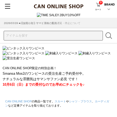
0
BRAND
カート
2026/07/29 ■【お知らせ】ヤマト運輸の配送遅延・停止について
2026/03/18 ■店舗受け取りサービスのご案内
CAN ONLINE SHOP限定の特別企画！
Smansa Mos2のワンピースの受注生産ご予約受付中。
ナチュラルな雰囲気はサマンサファン必見 です！
10月6日（日）までの受付なのでお早めにチェックを♪
CAN ONLINE SHOP
の商品一覧です。
スカート
や
シャツ・ブラウス
、
カーディガ
ン
など定番アイテムを取り揃えております。