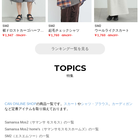
SM2
SM2
SM2
裾ドロストカーゴハーフパンツ
起毛チェックシャツ
ウールライクスカート
￥1,947
￥1,760
￥1,760
-70%OFF-
-50%OFF-
-50%OFF-
ランキング一覧を見る
TOPICS
特集
CAN ONLINE SHOP
の商品一覧です。
スカート
や
シャツ・ブラウス
、
カーディガン
など定番アイテムを取り揃えております。
Samansa Mos2（サマンサ モスモス）の一覧
Samansa Mos2 home's（サマンサモスモスホームズ）の一覧
SM2（エスエムツー）の一覧