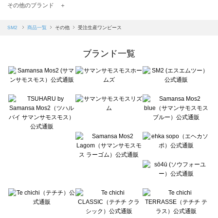
TSUHARU by Samansa Mos2（ツハルバイサマンサモスモス）の一覧
その他のブランド ＋
sm2rhythm（サマンサモスモス リズム）の一覧
Samansa Mos2 blue（サマンサモスモス ブルー）の一覧
SM2
商品一覧
その他
受注生産ワンピース
Samansa Mos2 Lagom（サマンサモスモス ラーゴム）の一覧
ehka sopo（エヘカソポ）の一覧
ブランド一覧
sō4ū（ソウフォーユー）の一覧
Te chichi（テチチ）の一覧
Te chichi CLASSIC（テチチ クラシック）の一覧
Te chichi TERRASSE（テチチ テラス）の一覧
Lugnoncure（ルノンキュール）の一覧
BETTY'S BLUE（べティーズブルー）の一覧
Wpc.（ワールドパーティー）の一覧