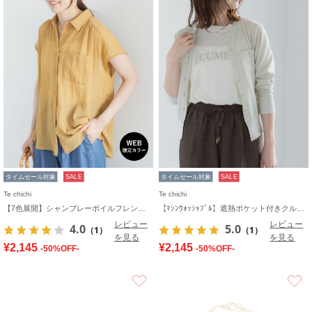
タイムセール対象
SALE
タイムセール対象
SALE
Te chichi
Te chichi
【7色展開】シャンブレーボイルフレンチスリーブシャツ
【ﾏｼﾝｳｫｯｼｬﾌﾞﾙ】遮熱ポケット付きクルーネックカーディガン
レビュー
レビュー
4.0
5.0
（1）
（1）
を見る
を見る
¥2,145
¥2,145
-50%OFF-
-50%OFF-
お気に入り