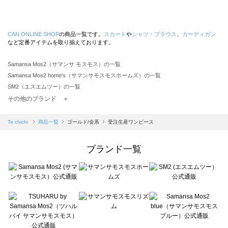
CAN ONLINE SHOP
の商品一覧です。
スカート
や
シャツ・ブラウス
、
カーディガン
など定番アイテムを取り揃えております。
Samansa Mos2（サマンサ モスモス）の一覧
Samansa Mos2 home's（サマンサモスモスホームズ）の一覧
SM2（エスエムツー）の一覧
TSUHARU by Samansa Mos2（ツハルバイサマンサモスモス）の一覧
その他のブランド ＋
sm2rhythm（サマンサモスモス リズム）の一覧
Samansa Mos2 blue（サマンサモスモス ブルー）の一覧
Te chichi
商品一覧
ゴールド/金系
受注生産ワンピース
Samansa Mos2 Lagom（サマンサモスモス ラーゴム）の一覧
ehka sopo（エヘカソポ）の一覧
ブランド一覧
sō4ū（ソウフォーユー）の一覧
Te chichi（テチチ）の一覧
Te chichi CLASSIC（テチチ クラシック）の一覧
Te chichi TERRASSE（テチチ テラス）の一覧
Lugnoncure（ルノンキュール）の一覧
BETTY'S BLUE（べティーズブルー）の一覧
Wpc.（ワールドパーティー）の一覧