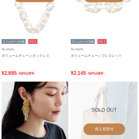
タイムセール対象
SALE
タイムセール対象
SALE
Te chichi
Te chichi
ボリュームチェーンネックレス
ボリュームチェーンブレスレット
¥2,695
¥2,145
-50%OFF-
-50%OFF-
お気に入り
SOLD OUT
再入荷受付