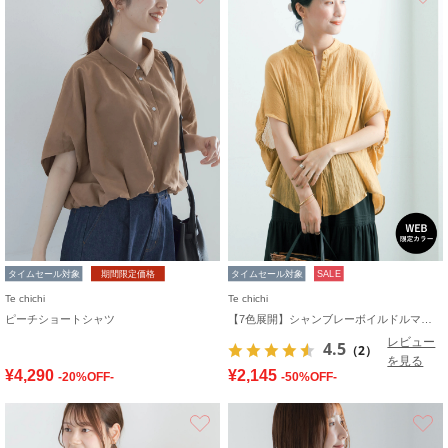
タイムセール対象
期間限定価格
タイムセール対象
SALE
Te chichi
Te chichi
ピーチショートシャツ
【7色展開】シャンブレーボイルドルマンシャツ
レビュー
4.5
（2）
を見る
¥4,290
¥2,145
-20%OFF-
-50%OFF-
お気に入り