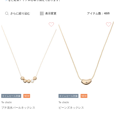
さらに絞り込む
表示変更
アイテム数：
48
件
お気に入り
タイムセール対象
NEW
タイムセール対象
NEW
Te chichi
Te chichi
プチ淡水パールネックレス
ビーンズネックレス