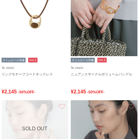
タイムセール対象
SALE
タイムセール対象
SALE
Te chichi
Te chichi
リングモチーフコードネックレス
ニュアンスサークルボリュームバングル
¥2,145
¥2,145
-50%OFF-
-50%OFF-
お気に入り
SOLD OUT