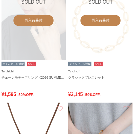
SOLD OUT
SOLD OUT
再入荷受付
再入荷受付
タイムセール対象
SALE
タイムセール対象
SALE
Te chichi
Te chichi
チェーンモチーフリング《2026 SUMMER LOOK item》
クラシックブレスレット
¥1,595
¥2,145
-50%OFF-
-50%OFF-
お気に入り