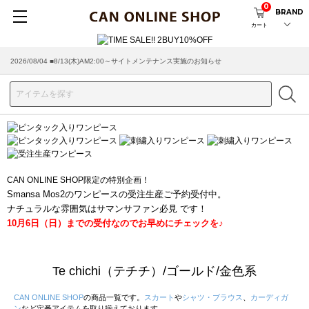
0
BRAND
カート
2026/08/04 ■8/13(木)AM2:00～サイトメンテナンス実施のお知らせ
2026/07/29 ■【お知らせ】ヤマト運輸の配送遅延・停止について
CAN ONLINE SHOP限定の特別企画！
Smansa Mos2のワンピースの受注生産ご予約受付中。
ナチュラルな雰囲気はサマンサファン必見 です！
10月6日（日）までの受付なのでお早めにチェックを♪
Te chichi（テチチ）/ゴールド/金色系
CAN ONLINE SHOP
の商品一覧です。
スカート
や
シャツ・ブラウス
、
カーディガ
ン
など定番アイテムを取り揃えております。