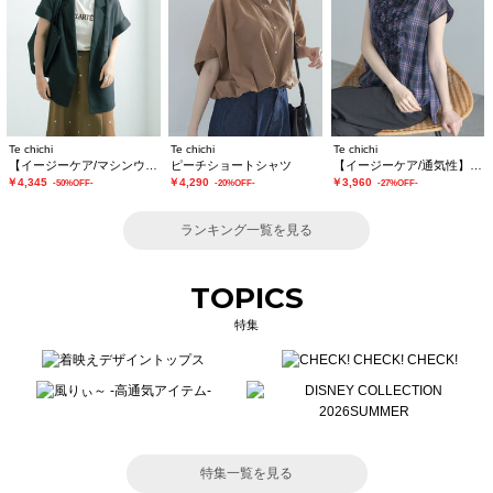
Te chichi
Te chichi
Te chichi
【イージーケア/マシンウォッシャブル】メッシュフレンチスリーブジャケット
ピーチショートシャツ
【イージーケア/通気性】チェックフリルフレンチスリーブブラウス
￥4,345
￥4,290
￥3,960
-50%OFF-
-20%OFF-
-27%OFF-
ランキング一覧を見る
TOPICS
特集
特集一覧を見る